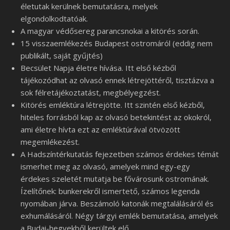
életutak kerülnek bemutatásra, melyek
elgondolkodtatóak.
A magyar védősereg parancsnokai a kitörés során.
15 visszaemlékezés Budapest ostromáról (eddig nem
publikált, saját gyűjtés)
Becsület Napja életre hívása. Itt első kézből
tájékozódhat az olvasó ennek létrejöttéről, tisztázva a
sok félretájékoztatást, megbélyegzést.
Kitörés emléktúra létrejötte. Itt szintén első kézből,
hiteles forrásból kap az olvasó betekintést az okokról,
ami életre hívta ezt az emléktúrával ötvözött
megemlékezést.
A Hadszíntérkutatás fejezetben számos érdekes témát
ismerhet meg az olvasó, amelyek mind egy-egy
érdekes szeletét mutatja be fővárosunk ostromának.
Ízelítőnek: bunkerekről ismertető, számos legenda
nyomában járva. Beszámoló katonák megtalálásáról és
exhumálásáról. Négy tárgyi emlék bemutatása, amelyek
a Budai-hegyekből kerültek elő.