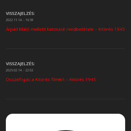
VISSZAJELZÉS:
2022.11.14. - 16:59
Árpád kilátó melletti katonasír rendbetétele – Kitörés 1945
VISSZAJELZÉS:
2025.02.14. - 22:02
Összefogás a Kitörés filmért – Kitörés 1945