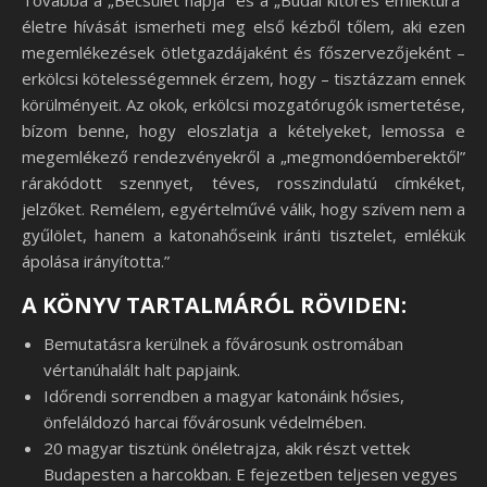
Továbbá a „Becsület napja” és a „Budai kitörés emléktúra”
életre hívását ismerheti meg első kézből tőlem, aki ezen
megemlékezések ötletgazdájaként és főszervezőjeként –
erkölcsi kötelességemnek érzem, hogy – tisztázzam ennek
körülményeit. Az okok, erkölcsi mozgatórugók ismertetése,
bízom benne, hogy eloszlatja a kételyeket, lemossa e
megemlékező rendezvényekről a „megmondóemberektől”
rárakódott szennyet, téves, rosszindulatú címkéket,
jelzőket. Remélem, egyértelművé válik, hogy szívem nem a
gyűlölet, hanem a katonahőseink iránti tisztelet, emlékük
ápolása irányította.”
A KÖNYV TARTALMÁRÓL RÖVIDEN:
Bemutatásra kerülnek a fővárosunk ostromában
vértanúhalált halt papjaink.
Időrendi sorrendben a magyar katonáink hősies,
önfeláldozó harcai fővárosunk védelmében.
20 magyar tisztünk önéletrajza, akik részt vettek
Budapesten a harcokban. E fejezetben teljesen vegyes