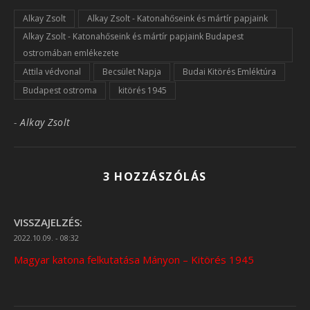
Alkay Zsolt
Alkay Zsolt - Katonahőseink és mártír papjaink
Alkay Zsolt - Katonahőseink és mártír papjaink Budapest
ostromában emlékezete
Attila védvonal
Becsület Napja
Budai Kitörés Emléktúra
Budapest ostroma
kitörés 1945
-
Alkay Zsolt
3 HOZZÁSZÓLÁS
VISSZAJELZÉS:
2022.10.09. - 08:32
Magyar katona felkutatása Mányon – Kitörés 1945