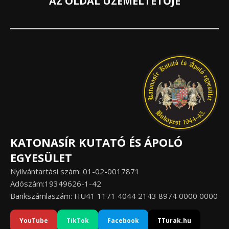
AZ OLDAL ÜZEMELTETŐJE
KATONASÍR KUTATÓ ÉS ÁPOLÓ
EGYESÜLET
Nyilvántartási szám: 01-02-0017871
Adószám:19349626-1-42
Bankszámlaszám: HU41 1171 4044 2143 8974 0000 0000
YouTube
TikTok
Facebook
TTurak.hu