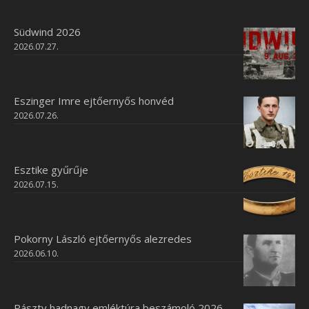
Südwind 2026
2026.07.27.
Eszinger Imre ejtőernyős honvéd
2026.07.26.
Esztike gyűrűje
2026.07.15.
Pokorny László ejtőernyős alezredes
2026.06.10.
Pászty hadnagy emléktúra beszámoló 2026