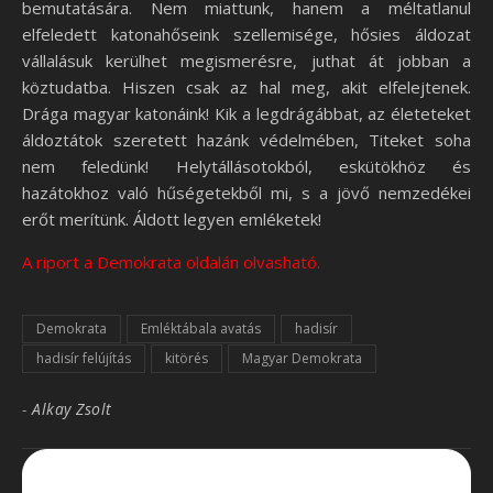
bemutatására. Nem miattunk, hanem a méltatlanul
elfeledett katonahőseink szellemisége, hősies áldozat
vállalásuk kerülhet megismerésre, juthat át jobban a
köztudatba. Hiszen csak az hal meg, akit elfelejtenek.
Drága magyar katonáink! Kik a legdrágábbat, az életeteket
áldoztátok szeretett hazánk védelmében, Titeket soha
nem feledünk! Helytállásotokból, eskütökhöz és
hazátokhoz való hűségetekből mi, s a jövő nemzedékei
erőt merítünk. Áldott legyen emléketek!
A riport a Demokrata oldalán olvasható.
Demokrata
Emléktábala avatás
hadisír
hadisír felújítás
kitörés
Magyar Demokrata
-
Alkay Zsolt