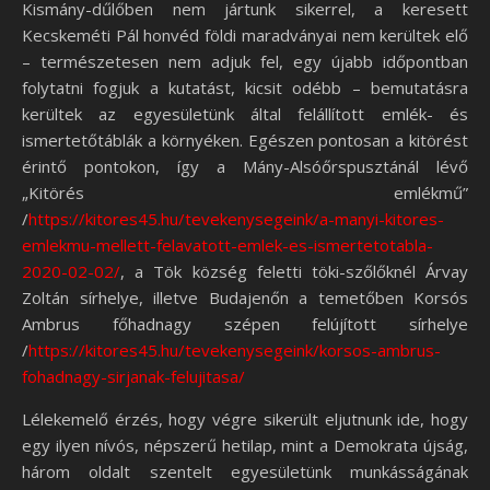
Kismány-dűlőben nem jártunk sikerrel, a keresett
Kecskeméti Pál honvéd földi maradványai nem kerültek elő
– természetesen nem adjuk fel, egy újabb időpontban
folytatni fogjuk a kutatást, kicsit odébb – bemutatásra
kerültek az egyesületünk által felállított emlék- és
ismertetőtáblák a környéken. Egészen pontosan a kitörést
érintő pontokon, így a Mány-Alsóőrspusztánál lévő
„Kitörés emlékmű”
/
https://kitores45.hu/tevekenysegeink/a-manyi-kitores-
emlekmu-mellett-felavatott-emlek-es-ismertetotabla-
2020-02-02/
, a Tök község feletti töki-szőlőknél Árvay
Zoltán sírhelye, illetve Budajenőn a temetőben Korsós
Ambrus főhadnagy szépen felújított sírhelye
/
https://kitores45.hu/tevekenysegeink/korsos-ambrus-
fohadnagy-sirjanak-felujitasa/
Lélekemelő érzés, hogy végre sikerült eljutnunk ide, hogy
egy ilyen nívós, népszerű hetilap, mint a Demokrata újság,
három oldalt szentelt egyesületünk munkásságának