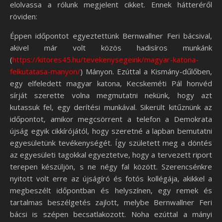
elolvassa a rólunk megjelent cikket. Ennek hátteréről
röviden:
Éppen időpontot egyeztettünk Bernwallner Feri bácsival,
akivel már volt közös hadisíros munkánk
(
https://kitores45.hu/tevekenysegeink/magyar-katona-
felkutatasa-manyon/
) Mányon. Ezúttal a Kismány-dűlőben,
egy elfeledett magyar katona, Kecskeméti Pál honvéd
sírját szerette volna megmutatni nekünk, hogy azt
kutassuk fel, egy derítési munkával. Sikerült kitűznünk az
időpontot, amikor megcsörrent a telefon a Demokrata
újság egyik cikkírójától, hogy szeretné a lapban bemutatni
egyesületünk tevékenységét. Így született meg a döntés
az egyesületi tagokkal egyeztetve, hogy a tervezett riport
terepen készüljön, s ne négy fal között. Szerencsénkre
nyitott volt erre az újságíró és fotós kollégája, akikkel a
megbeszélt időpontban és helyszínen, egy remek és
tartalmas beszélgetés zajlott, melybe Bernwallner Feri
bácsi is szépen becsatlakozott. Noha ezúttal a mányi