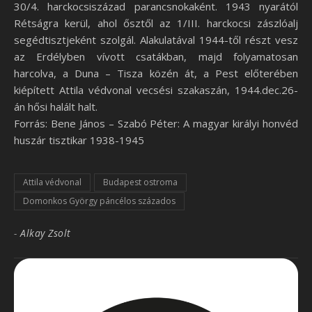
30/4. harckocsiszázad parancsnokaként. 1943 nyarától
Rétságra kerül, ahol ősztől az 1/III. harckocsi zászlóalj
segédtisztjeként szolgál. Alakulatával 1944-től részt vesz
az Erdélyben vívott csatákban, majd folyamatosan
harcolva, a Duna – Tisza közén át, a Pest előterében
kiépített Attila védvonal vecsési szakaszán, 1944.dec.26-
án hősi halált halt.
Forrás: Bene János – Szabó Péter: A magyar királyi honvéd
huszár tisztikar 1938-1945
Attila védvonal
Budapest ostroma
Domonkos György páncélos százados
-
Alkay Zsolt