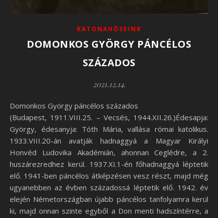
KATONAHŐSEINK
DOMONKOS GYÖRGY PÁNCÉLOS
SZÁZADOS
2021.12.14.
Domonkos György páncélos százados
(Budapest, 1911.VIII.25. – Vecsés, 1944.XII.26.)Édesapja:
György, édesanyja: Tóth Mária, vallása római katolikus.
1933.VIII.20-án avatják hadnaggyá a Magyar Királyi
Honvéd Ludovika Akadémián, ahonnan Ceglédre, a 2.
huszárezredhez kerül. 1937.XI.1-én főhadnaggyá léptetik
elő. 1941-ben páncélos átképzésen vesz részt, majd még
ugyanebben az évben századossá léptetik elő. 1942. év
elején Németországban újabb páncélos tanfolyamra kerül
ki, majd onnan szinte egyből a Don menti hadszíntérre, a