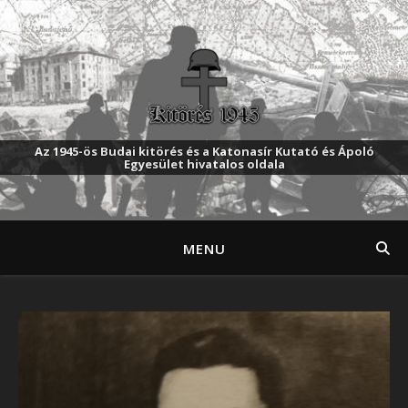
Az 1945-ös Budai kitörés és a Katonasír Kutató és Ápoló
Egyesület hivatalos oldala
MENU