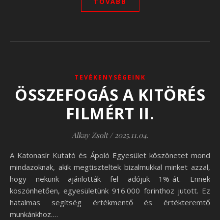
TOVÁBB
TEVÉKENYSÉGEINK
ÖSSZEFOGÁS A KITÖRÉS
FILMÉRT II.
Alkay Zsolt
/
2025.11.04.
A Katonasír Kutató és Ápoló Egyesület köszönetet mond
mindazoknak, akik megtiszteltek bizalmukkal minket azzal,
hogy nekünk ajánlották fel adójuk 1%-át. Ennek
köszönhetően, egyesületünk 916.000 forinthoz jutott. Ez
hatalmas segítség értékmentő és értékteremtő
munkánkhoz.…