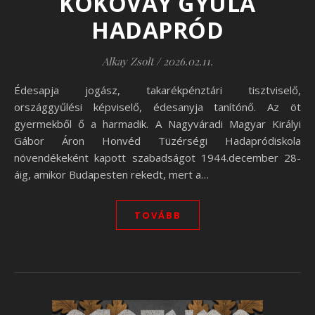
KOKOVAY GYULA
HADAPRÓD
Alkay Zsolt
/
2026.02.11.
Édesapja jogász, takarékpénztári tisztviselő,
országgyűlési képviselő, édesanyja tanítónő. Az öt
gyermekből ő a harmadik. A Nagyváradi Magyar Királyi
Gábor Áron Honvéd Tüzérségi Hadapródiskola
növendékeként kapott szabadságot 1944.december 28-
áig, amikor Budapesten rekedt, mert a…
TOVÁBB