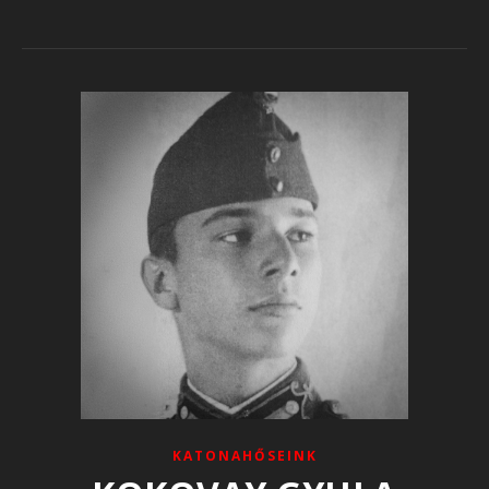
KATONAHŐSEINK