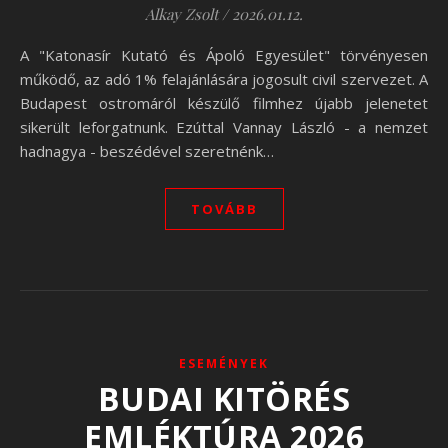
Alkay Zsolt
/
2026.01.12.
A "Katonasír Kutató és Ápoló Egyesület" törvényesen
működő, az adó 1% felajánlására jogosult civil szervezet. A
Budapest ostromáról készülő filmhez újabb jelenetet
sikerült leforgatnunk. Ezúttal Vannay László - a nemzet
hadnagya - beszédével szeretnénk…
TOVÁBB
ESEMÉNYEK
BUDAI KITÖRÉS
EMLÉKTÚRA 2026