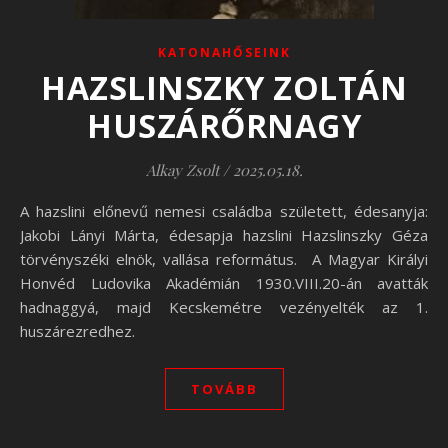
KATONAHŐSEINK
HAZSLINSZKY ZOLTÁN
HUSZÁRŐRNAGY
Alkay Zsolt
/
2025.05.18.
A hazslini előnevű nemesi családba született, édesanyja:
Jakobi Lányi Márta, édesapja hazslini Hazslinszky Géza
törvényszéki elnök, vallása református. A Magyar Királyi
Honvéd Ludovika Akadémián 1930.VIII.20-án avatták
hadnaggyá, majd Kecskemétre vezényelték az 1.
huszárezredhez.
TOVÁBB