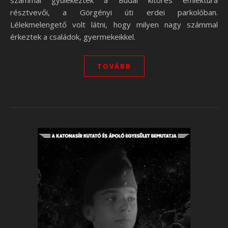
számmal gyülekeztek a Budai kitörés emléktúra
résztvevői, a Görgényi úti erdei parkolóban.
Lélekmelengető volt látni, hogy milyen nagy számmal
érkeztek a családok, gyermekeikkel.
TOVÁBB