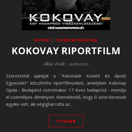
,
RIPORT
TEVÉKENYSÉGEINK
KOKOVAY RIPORTFILM
Alkay Zsolt
/
2026.02.11.
Szeretettel ajánljuk a "Katonasír Kutató és Ápoló
Egyesület" készítette riportfilmünket, amelyben Kokovay
Gyula - Budapest ostromakor 17 éves hadapród - mondja
el személyes élményeit. Kiemelendő, hogy ő azon kevesek
egyike volt, aki végigharcolta az…
TOVÁBB