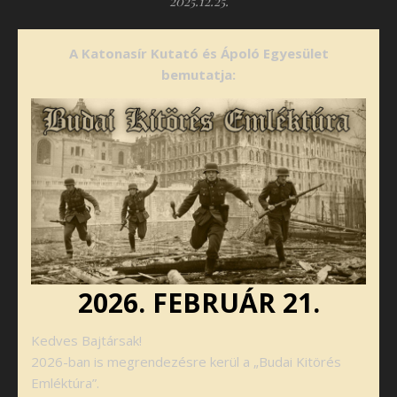
2025.12.25.
A Katonasír Kutató és Ápoló Egyesület
bemutatja:
2026. FEBRUÁR 21.
Kedves Bajtársak!
2026-ban is megrendezésre kerül a „Budai Kitörés
Emléktúra”.