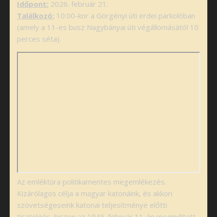
Időpont:
2026. február 21.
Találkozó:
10:00-kor a Görgényi úti erdei parkolóban
(amely a 11-es busz Nagybányai úti végállomásától 10
perces séta).
Az emléktúra politikamentes megemlékezés.
Kizárólagos célja a magyar katonáink, és akkori
szövetségeseink katonai teljesítménye előtti
tisztelgés, hiszen az 1945. február 11-én megindított