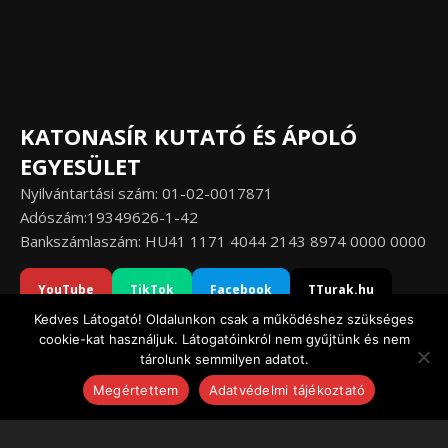
KATONASÍR KUTATÓ ÉS ÁPOLÓ
EGYESÜLET
Nyilvántartási szám: 01-02-0017871
Adószám:19349626-1-42
Bankszámlaszám: HU41 1171 4044 2143 8974 0000 0000
YouTube
TikTok
Facebook
TTurak.hu
Kedves Látogató! Oldalunkon csak a működéshez szükséges
cookie-kat használjuk. Látogatóinkról nem gyűjtünk és nem
tárolunk semmilyen adatot.
Adatvédelmi tájékoztató
Megértettem
Adatvédelmi tájékoztató