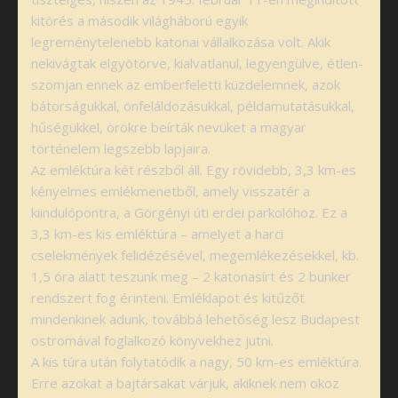
kitörés a második világháború egyik
legreménytelenebb katonai vállalkozása volt. Akik
nekivágtak elgyötörve, kialvatlanul, legyengülve, étlen-
szomjan ennek az emberfeletti küzdelemnek, azok
bátorságukkal, önfeláldozásukkal, példamutatásukkal,
hűségükkel, örökre beírták nevüket a magyar
történelem legszebb lapjaira.
Az emléktúra két részből áll. Egy rövidebb, 3,3 km-es
kényelmes emlékmenetből, amely visszatér a
kiindulópontra, a Görgényi úti erdei parkolóhoz. Ez a
3,3 km-es kis emléktúra – amelyet a harci
cselekmények felidézésével, megemlékezésekkel, kb.
1,5 óra alatt teszünk meg – 2 katonasírt és 2 bunker
rendszert fog érinteni. Emléklapot és kitűzőt
mindenkinek adunk, továbbá lehetőség lesz Budapest
ostromával foglalkozó könyvekhez jutni.
A kis túra után folytatódik a nagy, 50 km-es emléktúra.
Erre azokat a bajtársakat várjuk, akiknek nem okoz