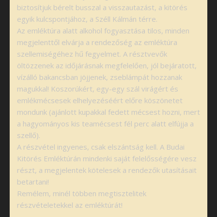
biztosítjuk bérelt busszal a visszautazást, a kitörés
egyik kulcspontjához, a Széll Kálmán térre.
Az emléktúra alatt alkohol fogyasztása tilos, minden
megjelenttől elvárja a rendezőség az emléktúra
szellemiségéhez hű fegyelmet. A résztvevők
öltözzenek az időjárásnak megfelelően, jól bejáratott,
vízálló bakancsban jöjjenek, zseblámpát hozzanak
magukkal! Koszorúkért, egy-egy szál virágért és
emlékmécsesek elhelyezéséért előre köszönetet
mondunk (ajánlott kupakkal fedett mécsest hozni, mert
a hagyományos kis teamécsest fél perc alatt elfújja a
szellő).
A részvétel ingyenes, csak elszántság kell. A Budai
Kitörés Emléktúrán mindenki saját felelősségére vesz
részt, a megjelentek kötelesek a rendezők utasításait
betartani!
Remélem, minél többen megtisztelitek
részvételetekkel az emléktúrát!