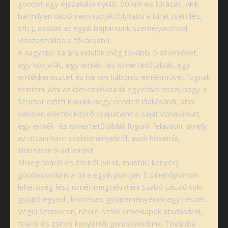
gondot egy éjszakába nyúló, 50 km-es túrázás. Akik
bármilyen okból nem tudják folytatni a túrát (sérülés,
stb.), azokat az egyik bajtársunk személyautóval
visszaszállítja a fővárosba.
A nagyobb túrára indulók még további 5 síremléket,
egy kopjafát, egy emlék- és ismertetőtáblát, egy
emlékkeresztet és három háborús emlékművet fognak
érinteni. Ami az idei emléktúrát egyedivé teszi, hogy a
Szomor előtti Kakukk-hegy eredeti lőállásánál, ahol
valóban elérték kitörő csapataink a saját vonalainkat,
egy emlék- és ismertetőtáblát fogunk felavatni, amely
az ottani harci cselekményekről, azok hőseiről,
áldozatairól ad leírást.
Meleg teáról és ételről (virsli, mustár, kenyér)
gondoskodunk a túra egyik pontján. E pihenőponton
lehetőség lesz ismét megtekinteni Szabó László töki
gyűjtő egyedi, kitöréses gyűjteményének egy részét.
Végül Szomoron, névre szóló emléklapok átadásáról,
teáról és zsíros kenyérről gondoskodunk. Továbbá