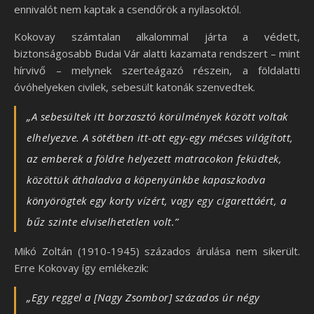
ennivalót nem kaptak a csendőrök a nyilasoktól.
Kokovay számtalan alkalommal járta a védett,
biztonságosabb Budai Vár alatti kazamata rendszert – mint
hírvivő – melynek szerteágazó részein, a földalatti
óvóhelyeken civilek, sebesült katonák szenvedtek.
„A sebesültek itt borzasztó körülmények között voltak
elhelyezve. A sötétben itt-ott egy-egy mécses világított,
az emberek a földre helyezett matracokon feküdtek,
közöttük áthaladva a köpenyünkbe kapaszkodva
könyörögtek egy korty vízért, vagy egy cigarettáért, a
bűz szinte elviselhetetlen volt.”
Mikó Zoltán (1910-1945) százados árulása nem sikerült.
Erre Kokovay így emlékezik:
„Egy reggel a [Nagy Zsombor] százados úr négy