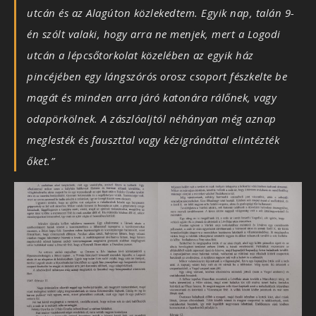
utcán és az Alagúton közlekedtem. Egyik nap, talán 9-
én szólt valaki, hogy arra ne menjek, mert a Logodi
utcán a lépcsőtorkolat közelében az egyik ház
pincéjében egy lángszórós orosz csoport fészkelte be
magát és minden arra járó katonára rálőnek, vagy
odapörkölnek. A zászlóaljtól néhányan még aznap
meglesték és fauszttal vagy kézigránáttal elintézték
őket.”