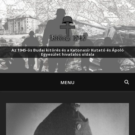
Az 1945-ös Budai kitörés és a Katonasír Kutató és Ápoló
Egyesület hivatalos oldala
MENU