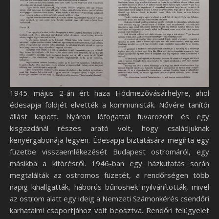
1945. május 2-án ért haza Hódmezővásárhelyre, ahol
édesapja földjét elvették a kommunisták. Nővére tanítói
állást kapott. Nyáron lófogattal fuvarozott és egy
kisgazdánál részes arató volt, hogy családjuknak
kenyérgabonája legyen. Édesapja biztatására megírta egy
füzetbe visszaemlékezését Budapest ostromáról, egy
másikba a kitörésről. 1946-ban egy házkutatás során
megtalálták az ostromos füzetét, a rendőrségen több
napig kihallgatták, háborús bűnösnek nyilvánították, mivel
az ostrom alatt egy ideig a Nemzeti Számonkérés csendőri
karhatalmi csoportjához volt beosztva. Rendőri felügyelet