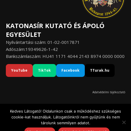
KATONASÍR KUTATÓ ÉS ÁPOLÓ
EGYESÜLET
Nyilvántartási szám: 01-02-0017871
Adószám:19349626-1-42
Bankszámlaszám: HU41 1171 4044 2143 8974 0000 0000
YouTube
TikTok
Facebook
TTurak.hu
Adatvédelmi tájékoztató
Kedves Látogató! Oldalunkon csak a működéshez szükséges
cookie-kat használjuk. Látogatóinkról nem gyűjtünk és nem
© Katonasír Kutató és Ápoló Egyesület 2020-2026
tárolunk semmilyen adatot.
Ashe a sablont készítette:
WP Royal
.