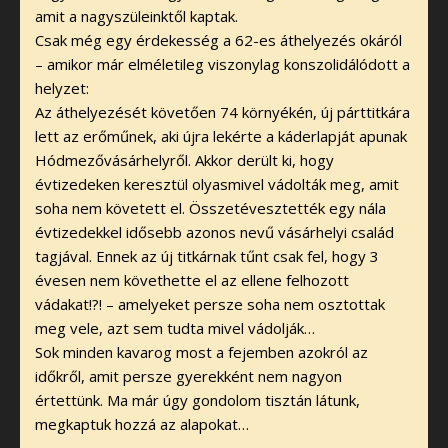
amit a nagyszüleinktől kaptak.
Csak még egy érdekesség a 62-es áthelyezés okáról
– amikor már elméletileg viszonylag konszolidálódott a
helyzet:
Az áthelyezését követően 74 környékén, új párttitkára
lett az erőműnek, aki újra lekérte a káderlapját apunak
Hódmezővásárhelyről. Akkor derült ki, hogy
évtizedeken keresztül olyasmivel vádolták meg, amit
soha nem követett el. Összetévesztették egy nála
évtizedekkel idősebb azonos nevű vásárhelyi család
tagjával. Ennek az új titkárnak tűnt csak fel, hogy 3
évesen nem követhette el az ellene felhozott
vádakat!?! – amelyeket persze soha nem osztottak
meg vele, azt sem tudta mivel vádolják…
Sok minden kavarog most a fejemben azokról az
időkről, amit persze gyerekként nem nagyon
értettünk. Ma már úgy gondolom tisztán látunk,
megkaptuk hozzá az alapokat…