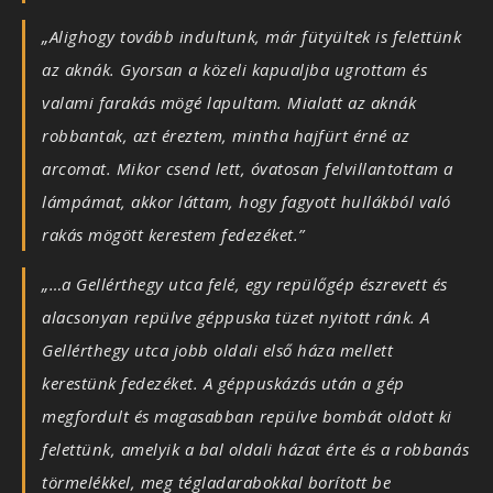
„Alighogy tovább indultunk, már fütyültek is felettünk
az aknák. Gyorsan a közeli kapualjba ugrottam és
valami farakás mögé lapultam. Mialatt az aknák
robbantak, azt éreztem, mintha hajfürt érné az
arcomat. Mikor csend lett, óvatosan felvillantottam a
lámpámat, akkor láttam, hogy fagyott hullákból való
rakás mögött kerestem fedezéket.”
„…a Gellérthegy utca felé, egy repülőgép észrevett és
alacsonyan repülve géppuska tüzet nyitott ránk. A
Gellérthegy utca jobb oldali első háza mellett
kerestünk fedezéket. A géppuskázás után a gép
megfordult és magasabban repülve bombát oldott ki
felettünk, amelyik a bal oldali házat érte és a robbanás
törmelékkel, meg tégladarabokkal borított be