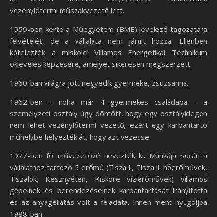
vezénylőtermi műszakvezető lett.
1959-ben kérte a Műegyetem (BME) levelező tagozatára
felvételét, de a vállalata nem járult hozzá. Ellenben
kötelezték a miskolci Villamos Energetikai Technikum
okleveles képzésére, amelyet sikeresen megszerzett.
1960-ban világra jött negyedik gyermeke, Zsuzsanna.
1962-ben – noha már 4 gyermekes családapa – a
személyzeti osztály úgy döntött, hogy egy osztályidegen
nem lehet vezénylőtermi vezető, ezért egy karbantartó
műhelybe helyezték át, hogy azt vezesse.
1977-ben fő művezetővé nevezték ki. Munkája során a
vállalathoz tartozó 5 erőmű (Tisza l., Tisza ll. hőerőművek,
Tiszalök, Kesznyéten, Kisköre vízierőművek) villamos
gépeinek és berendezéseinek karbantartását irányította
és az anyagellátás volt a feladata. Innen ment nyugdíjba
1988-ban.