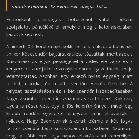
mindhármunkat. Szerencsésen megúsztuk…”
Esetenként ellenséges betörésnél vállalt önként
szolgálatot páncélököllel, amelyre még a katonaiskolában
kapott kiképzést.
A hírhedt XII. kerületi nyilasokkal is összeakadt a bajuszuk,
amikor két csendőr bajtársukat letartóztatták, mert azok a
Krisztinaváros egyik pékségénél a civilek elé vágó és a
kenyereket autójukba tevő nyilas párost igazoltatták, majd
letartóztatták. Azonban egy érkező nyilas egység miatt
fordult a kocka, és a két csendőrt vették őrizetbe. A
helyzet tisztázásában és a két csendőr kiszabadításában
Nagy Zsombor csendőr százados vezetésével, Kokovay
Gyula is részt vett egy 6 fős különítménnyel, mivel egy
kisebb rendőri egységet ezügyben már elzavartak a
nyilasok. Nagy Zsombornak sikerült elérnie a két fogva
tartott csendőr bajtársuk szabadon bocsátását. Szomorú,
hogy a több mint egy napos elzárás alatt semmilyen