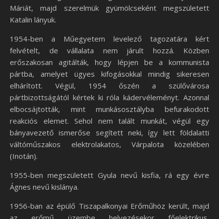
Máriát, majd szerelmük gyümölcseként megszületett
Katalin lányuk.
1954-ben a Műegyetem levelező tagozatára kért
felvételt, de vállalata nem járult hozzá. Közben
erőszakosan agitálták, hogy lépjen be a kommunista
pártba, amelyet ügyes kifogásokkal mindig sikeresen
elhárított. Végül, 1954 őszén a szülővárosa
pártbizottságától kértek ki róla kádervéleményt. Azonnal
elbocsájtották, mint munkásosztályba befurakodott
reakciós elemet. Sehol nem talált munkát, végül egy
bányavezető ismerőse segített neki, így lett földalatti
váltóműszakos elektrolakatos, Várpalota közelében
(Inotán).
1955-ben megszületett Gyula nevű kisfia, rá egy évre
Ágnes nevű kislánya.
1956-ban az épülő Tiszapalkonyai Erőműhöz került, majd
az erőmű üzembe helyezésekor főelektrikus,