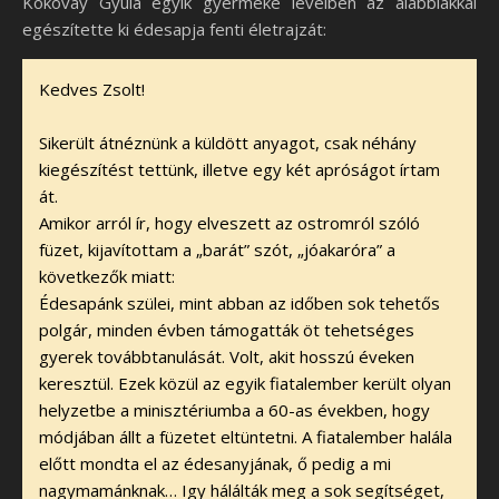
Kokovay Gyula egyik gyermeke levélben az alábbiakkal
egészítette ki édesapja fenti életrajzát:
Kedves Zsolt!
Sikerült átnéznünk a küldött anyagot, csak néhány
kiegészítést tettünk, illetve egy két apróságot írtam
át.
Amikor arról ír, hogy elveszett az ostromról szóló
füzet, kijavítottam a „barát” szót, „jóakaróra” a
következők miatt:
Édesapánk szülei, mint abban az időben sok tehetős
polgár, minden évben támogatták öt tehetséges
gyerek továbbtanulását. Volt, akit hosszú éveken
keresztül. Ezek közül az egyik fiatalember került olyan
helyzetbe a minisztériumba a 60-as években, hogy
módjában állt a füzetet eltüntetni. A fiatalember halála
előtt mondta el az édesanyjának, ő pedig a mi
nagymamánknak… Igy hálálták meg a sok segítséget,