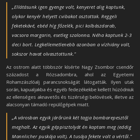
„Ellátásunk igen gyenge volt, kenyeret alig kaptunk,
olykor kenyér helyett cvibakot osztottak. Reggeli
feketekávé, ebéd híg főzelék, pici kolbászdarab,
vacsora margarin, esetleg szalonna. Néha kaptunk 2-3
deci bort. Legkellemetlenebb azonban a vízhiány volt,
sokszor havat olvasztottunk.”
Az ostrom alatt többször kísérte Nagy Zsombor csendőr
századost a Rózsadombra, ahol az Egyetemi
Rohamzászlóalj parancsnokságát látogatták. Ilyen utak
során, kapualjakba és egyéb fedezékekbe kellett húzódniuk
az ellenséges aknavetős és tüzérségi belövések, illetve az
alacsonyan támadó repülőgépek miatt.
„A városban egyik járőrünk két tagja bombarepesztől
meghalt. Az egyik géppisztolyát én kaptam meg (eddig
Mannlicher puskája volt). A tusája fekete volt a vértől.”