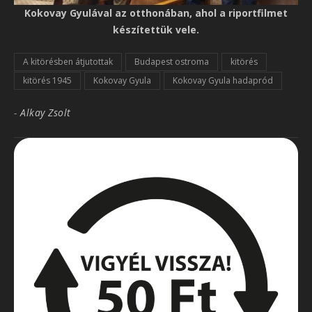
Kokovay Gyulával az otthonában, ahol a riportfilmet
készítettük vele.
A kitörésben átjutottak
Budapest ostroma
kitörés
kitörés 1945
Kokovay Gyula
Kokovay Gyula hadapród
-
Alkay Zsolt