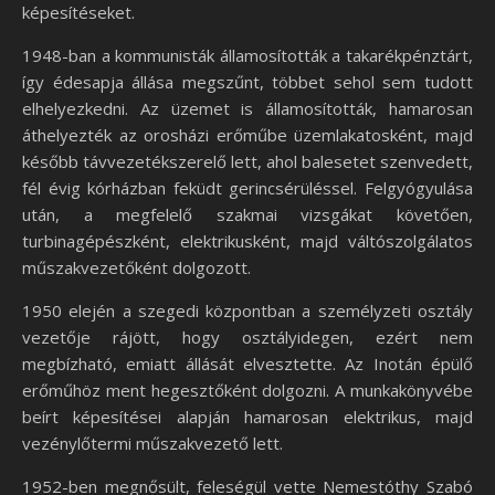
képesítéseket.
1948-ban a kommunisták államosították a takarékpénztárt,
így édesapja állása megszűnt, többet sehol sem tudott
elhelyezkedni. Az üzemet is államosították, hamarosan
áthelyezték az orosházi erőműbe üzemlakatosként, majd
később távvezetékszerelő lett, ahol balesetet szenvedett,
fél évig kórházban feküdt gerincsérüléssel. Felgyógyulása
után, a megfelelő szakmai vizsgákat követően,
turbinagépészként, elektrikusként, majd váltószolgálatos
műszakvezetőként dolgozott.
1950 elején a szegedi központban a személyzeti osztály
vezetője rájött, hogy osztályidegen, ezért nem
megbízható, emiatt állását elvesztette. Az Inotán épülő
erőműhöz ment hegesztőként dolgozni. A munkakönyvébe
beírt képesítései alapján hamarosan elektrikus, majd
vezénylőtermi műszakvezető lett.
1952-ben megnősült, feleségül vette Nemestóthy Szabó