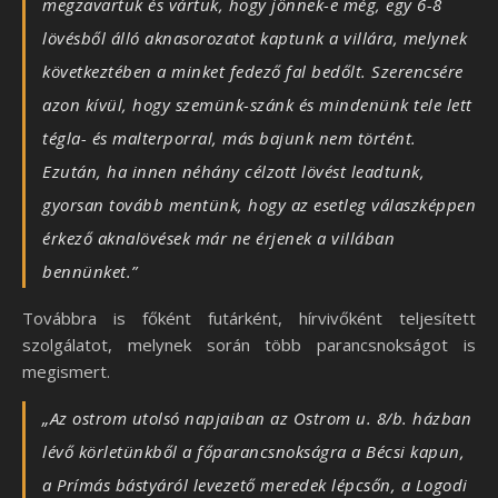
megzavartuk és vártuk, hogy jönnek-e még, egy 6-8
lövésből álló aknasorozatot kaptunk a villára, melynek
következtében a minket fedező fal bedőlt. Szerencsére
azon kívül, hogy szemünk-szánk és mindenünk tele lett
tégla- és malterporral, más bajunk nem történt.
Ezután, ha innen néhány célzott lövést leadtunk,
gyorsan tovább mentünk, hogy az esetleg válaszképpen
érkező aknalövések már ne érjenek a villában
bennünket.”
Továbbra is főként futárként, hírvivőként teljesített
szolgálatot, melynek során több parancsnokságot is
megismert.
„Az ostrom utolsó napjaiban az Ostrom u. 8/b. házban
lévő körletünkből a főparancsnokságra a Bécsi kapun,
a Prímás bástyáról levezető meredek lépcsőn, a Logodi