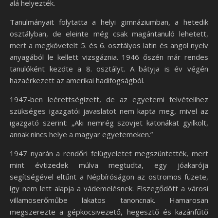
alá helyezték.
Tanulmányait folytatta a helyi gimnáziumban, a hetedik
osztályban, de eleinte még csak magántanuló lehetett,
mert a megkövetelt 5. és 6. osztályos latin és angol nyelv
anyagából le kellett vizsgáznia. 1946 őszén már rendes
tanulóként kezdte a 8. osztályt. A bátyja is év végén
hazaérkezett az amerikai hadifogságból.
1947-ben leérettségizett, de az egyetemi felvételihez
szükséges igazgatói javaslatot nem kapta meg, mivel az
igazgató szerint: „Aki nemrég szovjet katonákat gyilkolt,
annak nincs helye a magyar egyetemeken.”
1947 nyarán a rendőri felügyeletet megszüntették, mert
mint évtizedek múlva megtudta, egy jóakarója
segítségével eltűnt a Népbíróságon az ostromos füzete,
így nem lett alapja a vádemelésnek. Elszegődött a városi
villamoserőműbe lakatos tanoncnak. Hamarosan
megszerezte a gépkocsivezető, hegesztő és kazánfűtő