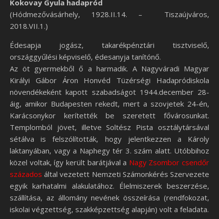
Kokovay Gyula hadapród
(Hódmezővásárhely, 1928.II.14. – Tiszaújváros,
2018.VII.1.)
Édesapja jogász, takarékpénztári tisztviselő,
országgyűlési képviselő, édesanyja tanítónő.
Az öt gyermekből ő a harmadik. A Nagyváradi Magyar
Királyi Gábor Áron Honvéd Tüzérségi Hadapródiskola
növendékeként kapott szabadságot 1944.december 28-
áig, amikor Budapesten rekedt, mert a szovjetek 24-én,
Karácsonykor kerítették be szeretett fővárosunkat.
Templomból jövet, illetve Soltész Pista osztálytársával
sétálva is felszólították, hogy jelentkezzen a Károly
laktanyában, vagy a Naphegy tér 3. szám alatt. Utóbbihoz
közel voltak, így került barátjával a
Nagy Zsombor csendőr
százados
által vezetett Nemzeti Számonkérés Szervezete
egyik karhatalmi alakulatához. Élelmiszerek beszerzése,
szállítása, az állomány nevének összeírása (rendfokozat,
iskolai végzettség, szakképzettség alapján) volt a feladata.