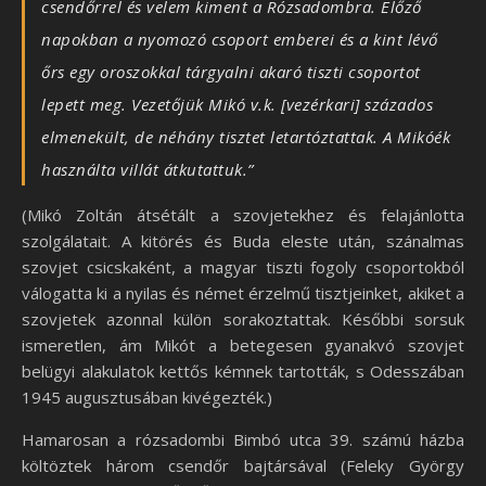
csendőrrel és velem kiment a Rózsadombra. Előző
napokban a nyomozó csoport emberei és a kint lévő
őrs egy oroszokkal tárgyalni akaró tiszti csoportot
lepett meg. Vezetőjük Mikó v.k. [vezérkari] százados
elmenekült, de néhány tisztet letartóztattak. A Mikóék
használta villát átkutattuk.”
(Mikó Zoltán átsétált a szovjetekhez és felajánlotta
szolgálatait. A kitörés és Buda eleste után, szánalmas
szovjet csicskaként, a magyar tiszti fogoly csoportokból
válogatta ki a nyilas és német érzelmű tisztjeinket, akiket a
szovjetek azonnal külön sorakoztattak. Későbbi sorsuk
ismeretlen, ám Mikót a betegesen gyanakvó szovjet
belügyi alakulatok kettős kémnek tartották, s Odesszában
1945 augusztusában kivégezték.)
Hamarosan a rózsadombi Bimbó utca 39. számú házba
költöztek három csendőr bajtársával (Feleky György