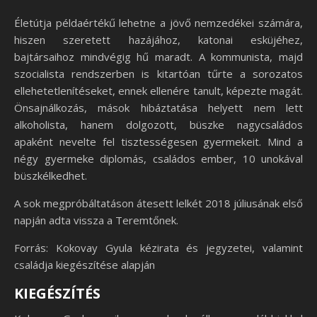
Életútja példaértékű lehetne a jövő nemzedékei számára,
hiszen szeretett hazájához, katonai esküjéhez,
bajtársaihoz mindvégig hű maradt. A kommunista, majd
szocialista rendszerben is kitartóan tűrte a sorozatos
ellehetetlenítéseket, ennek ellenére tanult, képezte magát.
Önsajnálkozás, mások hibáztatása helyett nem lett
alkoholista, hanem dolgozott, büszke nagycsaládos
apaként nevelte fel tisztességesen gyermekeit. Mind a
négy gyermeke diplomás, családos ember, 10 unokával
büszkélkedhet.
A sok megpróbáltatáson átesett lelkét 2018 júliusának első
napján adta vissza a Teremtőnek.
Forrás: Kokovay Gyula kézirata és jegyzetei, valamint
családja kiegészítése alapján
KIEGÉSZÍTÉS