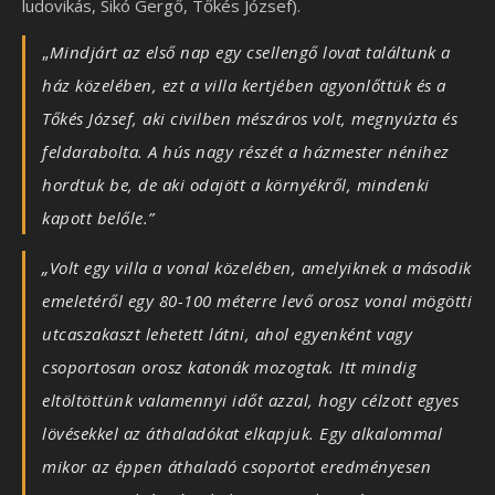
ludovikás, Sikó Gergő, Tőkés József).
„
Mindjárt az első nap egy csellengő lovat találtunk a
ház közelében, ezt a villa kertjében agyonlőttük és a
Tőkés József, aki civilben mészáros volt, megnyúzta és
feldarabolta. A hús nagy részét a házmester nénihez
hordtuk be, de aki odajött a környékről, mindenki
kapott belőle.”
„Volt egy villa a vonal közelében, amelyiknek a második
emeletéről egy 80-100 méterre levő orosz vonal mögötti
utcaszakaszt lehetett látni, ahol egyenként vagy
csoportosan orosz katonák mozogtak. Itt mindig
eltöltöttünk valamennyi időt azzal, hogy célzott egyes
lövésekkel az áthaladókat elkapjuk. Egy alkalommal
mikor az éppen áthaladó csoportot eredményesen