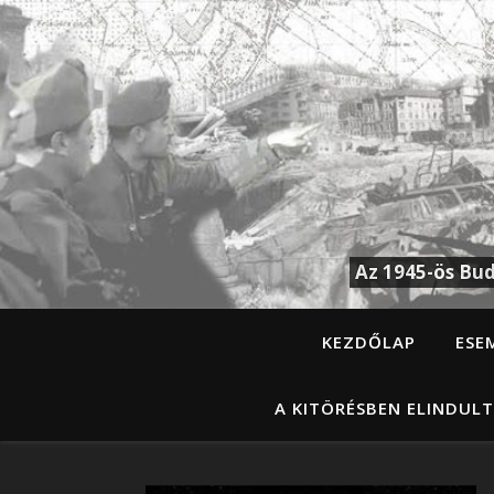
Az 1945-ös Bud
KEZDŐLAP
ESE
A KITÖRÉSBEN ELINDULT