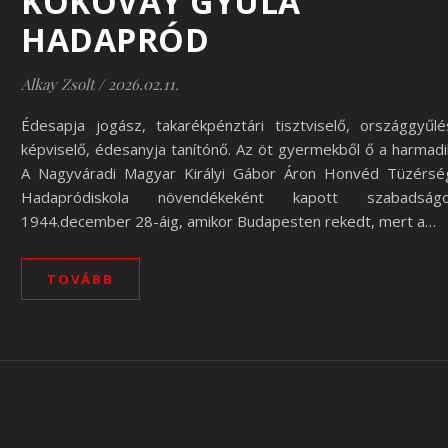
KOKOVAY GYULA
HADAPRÓD
Alkay Zsolt
/
2026.02.11.
Édesapja jogász, takarékpénztári tisztviselő, országgyűlé
képviselő, édesanyja tanítónő. Az öt gyermekből ő a harmadi
A Nagyváradi Magyar Királyi Gábor Áron Honvéd Tüzérsé
Hadapródiskola növendékeként kapott szabadságo
1944.december 28-áig, amikor Budapesten rekedt, mert a…
TOVÁBB