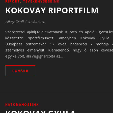
,
RIPORT
TEVÉKENYSÉGEINK
KOKOVAY RIPORTFILM
Alkay Zsolt
/
2026.02.11.
Szeretettel ajánljuk a "Katonasír Kutató és Ápoló Egyesüle
készítette riportfilmünket, amelyben Kokovay Gyula
Budapest ostromakor 17 éves hadapród - mondja e
személyes élményeit. Kiemelendő, hogy ő azon keves
egyike volt, aki végigharcolta az…
TOVÁBB
KATONAHŐSEINK