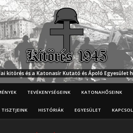
ai kitörés és a Katonasír Kutató és Ápoló Egyesület h
MÉNYEK
TEVÉKENYSÉGEINK
KATONAHŐSEINK
 TISZTJEINK
HISTÓRIÁK
EGYESÜLET
KAPCSO