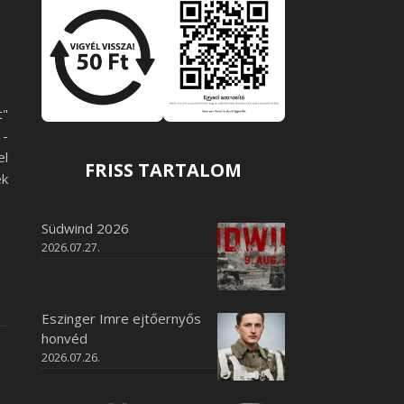
t"
 -
l
FRISS TARTALOM
ek
Südwind 2026
2026.07.27.
Eszinger Imre ejtőernyős
honvéd
2026.07.26.