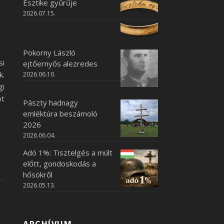
Esztike gyűrűje
2026.07.15.
Pokorny László
si
ejtőernyős alezredes
k.
2026.06.10.
gi
t
Pászty hadnagy
emléktúra beszámoló
2026
2026.06.04.
Adó 1%: Tisztelgés a múlt
előtt, gondoskodás a
hősökről
2026.05.13.