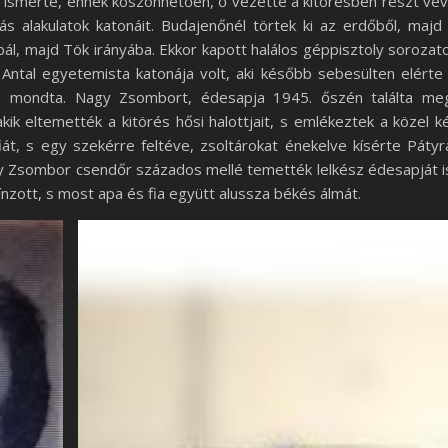
ól ismerte, ennek köszönhetően, ő vezette a kitörésben részt ve
s alakulatok katonáit. Budajenőnél törtek ki az erdőből, majd
ál, majd Tök irányába. Ekkor kapott halálos géppisztoly sorozat
Antal egyetemista katonája volt, aki később sebesülten elérte
be mondta. Nagy Zsombort, édesapja 1945. őszén találta me
kik eltemették a kitörés hősi halottjait, s emlékeztek a közel k
át, s egy szekérre feltéve, zsoltárokat énekelve kísérte Pátyr
y Zsombor csendőr százados mellé temették lelkész édesapját i
nzott, s most apa és fia együtt alussza békés álmát.