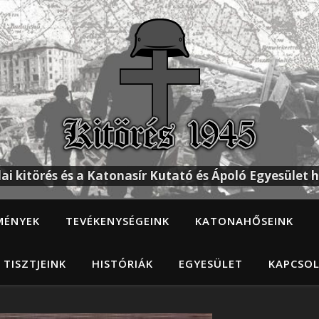
ai kitörés és a Katonasír Kutató és Ápoló Egyesület h
MÉNYEK
TEVÉKENYSÉGEINK
KATONAHŐSEINK
 TISZTJEINK
HISTÓRIÁK
EGYESÜLET
KAPCSO