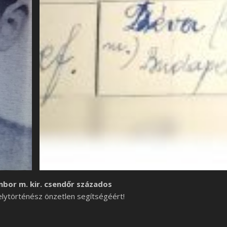
bor m. kir. csendőr százados
elytörténész önzetlen segítségéért!