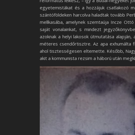
református lelkész, – így a Budai-hegyeket j
egyetemistákat és a hozzájuk csatlakozó má
szántóföldeken harcolva haladtak tovább Perb
mellkasába, amelynek szemtaúja Incze Ottó 
saját vonalainkat, s mindezt jegyzőkönyv
azoknak a helyi lakosok útmutatása alapján, a
méteres csendőrtisztre. Az apa exhumálta fi
ahol tisztességesen eltemette. Később, Nag
akit a kommunista rezsim a háború után megkí