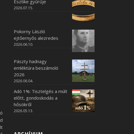
Esztike gyűrűje
2026.07.15.
Pokorny László
ejtőernyős alezredes
2026.06.10.
Pászty hadnagy
emléktúra beszámoló
2026
2026.06.04.
Adó 1%: Tisztelgés a múlt
előtt, gondoskodás a
hősökről
2026.05.13.
só
nd
lt