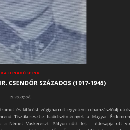
KATONAHŐSEINK
R. CSENDŐR SZÁZADOS (1917-1945)
2020.07.06.
romot és kitörést végigharcolt egyetemi rohamzászlóalj utol
mrend Tisztikeresztje hadidiszítménnyel, a Magyar Érdemre
s a Német Vaskereszt. Pátyon nőtt fel, – édesapja ott vo