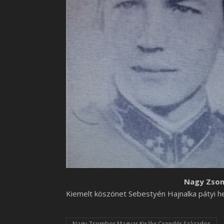
Nagy Zsom
Kiemelt köszönet Sebestyén Hajnalka pátyi h
Nagy Zsombor Magyar Királyi Csendőr Százados