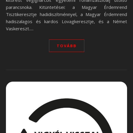
kitörést végigharcolt egyetemi rohamzászlóalj utolsó
parancsnoka. Kitüntetései: a Magyar Érdemrend
Tisztikeresztje hadidiszítménnyel, a Magyar Érdemrend
hadiszalagos és kardos Lovagkeresztje, és a Német
Vaskereszt.....
TOVÁBB