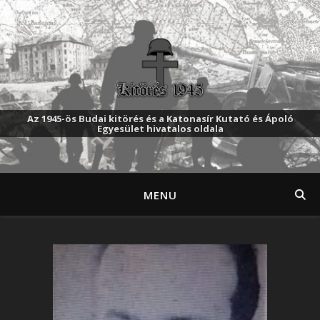
Az 1945-ös Budai kitörés és a Katonasír Kutató és Ápoló
Egyesület hivatalos oldala
MENU