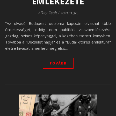
EMLÉKEZETE
Alkay Zsolt
/
2021.11.30.
"Az olvasó Budapest ostroma kapcsán olvashat több
érdekességet, eddig nem publikált visszaemlékezést
gazdag, színes képanyaggal, a kezében tartott könyvben.
Továbbá a "Becsület napja" és a "Budai kitörés emléktúra"
életre hívását ismerheti meg első…
TOVÁBB