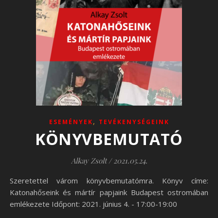
,
ESEMÉNYEK
TEVÉKENYSÉGEINK
KÖNYVBEMUTATÓ
Alkay Zsolt
/
2021.05.24.
Szeretettel várom könyvbemutatómra. Könyv címe:
Katonahőseink és mártír papjaink Budapest ostromában
emlékezete Időpont: 2021. június 4. - 17:00-19:00