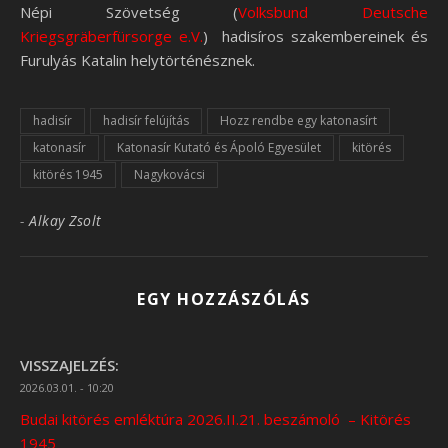
Népi Szövetség (
Volksbund Deutsche
Kriegsgräberfürsorge e.V.
) hadisíros szakembereinek és
Furulyás Katalin helytörténésznek.
hadisír
hadisír felújítás
Hozz rendbe egy katonasírt
katonasír
Katonasír Kutató és Ápoló Egyesület
kitörés
kitörés 1945
Nagykovácsi
-
Alkay Zsolt
EGY HOZZÁSZÓLÁS
VISSZAJELZÉS:
2026.03.01. - 10:20
Budai kitörés emléktúra 2026.II.21. beszámoló – Kitörés
1945