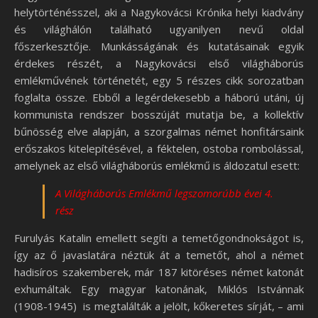
helytörténésszel, aki a Nagykovácsi Krónika helyi kiadvány
és világhálón található ugyanilyen nevű oldal
főszerkesztője. Munkásságának és kutatásainak egyik
érdekes részét, a Nagykovácsi első világháborús
emlékművének történetét, egy 5 részes cikk sorozatban
foglalta össze. Ebből a legérdekesebb a háború utáni, új
kommunista rendszer bosszúját mutatja be, a kollektív
bűnösség elve alapján, a szorgalmas német honfitársaink
erőszakos kitelepítésével, a féktelen, ostoba rombolással,
amelynek az első világháborús emlékmű is áldozatul esett:
A Világháborús Emlékmű legszomorúbb évei 4.
rész
Furulyás Katalin emellett segíti a temetőgondnokságot is,
így az ő javaslatára néztük át a temetőt, ahol a német
hadisíros szakemberek, már 187 kitöréses német katonát
exhumáltak. Egy magyar katonának, Miklós Istvánnak
(1908-1945) is megtalálták a jelölt, kőkeretes sírját, – ami