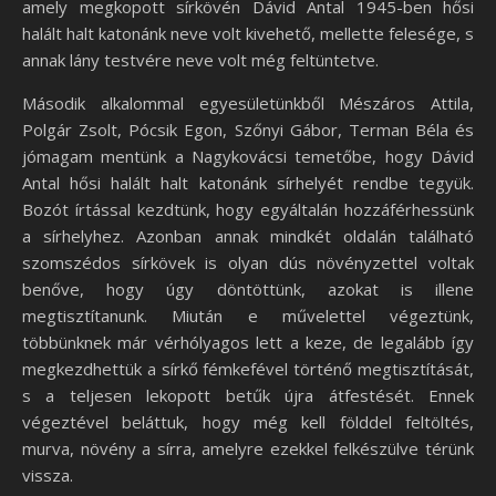
amely megkopott sírkövén Dávid Antal 1945-ben hősi
halált halt katonánk neve volt kivehető, mellette felesége, s
annak lány testvére neve volt még feltüntetve.
Második alkalommal egyesületünkből Mészáros Attila,
Polgár Zsolt, Pócsik Egon, Szőnyi Gábor, Terman Béla és
jómagam mentünk a Nagykovácsi temetőbe, hogy Dávid
Antal hősi halált halt katonánk sírhelyét rendbe tegyük.
Bozót írtással kezdtünk, hogy egyáltalán hozzáférhessünk
a sírhelyhez. Azonban annak mindkét oldalán található
szomszédos sírkövek is olyan dús növényzettel voltak
benőve, hogy úgy döntöttünk, azokat is illene
megtisztítanunk. Miután e művelettel végeztünk,
többünknek már vérhólyagos lett a keze, de legalább így
megkezdhettük a sírkő fémkefével történő megtisztítását,
s a teljesen lekopott betűk újra átfestését. Ennek
végeztével beláttuk, hogy még kell földdel feltöltés,
murva, növény a sírra, amelyre ezekkel felkészülve térünk
vissza.