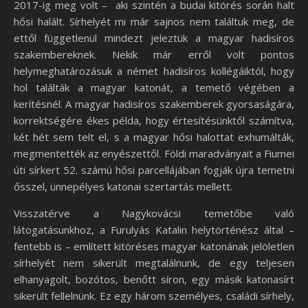
2017-ig meg volt – aki szintén a budai kitörés során halt
hősi halált. Sírhelyét mi már sajnos nem találtuk meg, de
ettől függetlenül mindezt jeleztük a magyar hadisíros
szakembereknek. Nekik már erről volt pontos
helymeghatározásuk a német hadisíros kollégáiktól, hogy
hol találták a magyar katonát, a temető végében a
kerítésnél. A magyar hadisíros szakemberek gyorsaságára,
korrektségére ékes példa, hogy értesítésünktől számítva,
két hét sem telt el, s a magyar hősi halottat exhumálták,
megmentették az enyészettől. Földi maradványait a Fiumei
úti sírkert 52. számú hősi parcellájában fogják újra temetni
ősszel, ünnepélyes katonai szertartás mellett.
Visszatérve a Nagykovácsi temetőbe való
látogatásunkhoz, a Furulyás Katalin helytörténész által –
fentebb is – említett kitöréses magyar katonának jelöletlen
sírhelyét nem sikerült megtalálnunk, de egy teljesen
elhanyagolt, bozótos, benőtt síron, egy másik katonasírt
sikerült fellelnünk. Ez egy három személyes, családi sírhely,