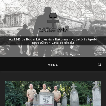
Az 1945-ös Budai kitörés és a Katonasír Kutató és Ápoló
Egyesület hivatalos oldala
MENU