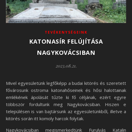
TEVÉKENYSÉGEINK
KATONASÍR FELÚJÍTÁSA
NAGYKOVÁCSIBAN
2023.08.21.
Mivel egyesületünk legfőképp a budai kitörés és szeretett
fővárosunk ostroma katonahőseinek és hősi halottainak
emlékének ápolását tűzte ki fő céljának, ezért egyre
többször fordultunk meg Nagykovácsiban. Hiszen e
településen is van bajtársunk az egyesületünkből, illetve a
kitörés során itt komoly harcok folytak.
Nagykovácsiban megismerkedtünk Furulyás Katalin