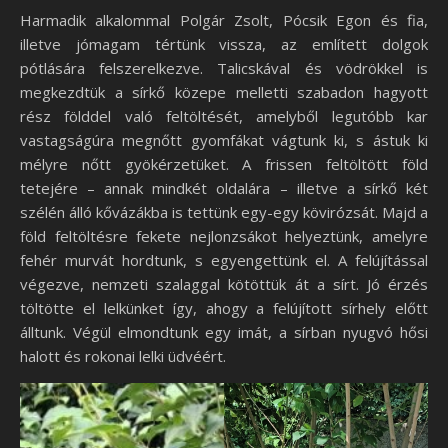
Harmadik alkalommal Polgár Zsolt, Pócsik Egon és fia,
illetve jómagam tértünk vissza, az említett dolgok
pótlására felszerelkezve. Talicskával és vödrökkel is
megkezdtük a sírkő közepe melletti szabadon hagyott
rész földdel való feltöltését, amelyből legutóbb kar
vastagságúra megnőtt gyomfákat vágtunk ki, s ástuk ki
mélyre nőtt gyökérzetüket. A frissen feltöltött föld
tetejére – annak mindkét oldalára – illetve a sírkő két
szélén álló kővázákba is tettünk egy-egy kövirózsát. Majd a
föld feltöltésre fekete nejlonzsákot helyeztünk, amelyre
fehér murvát hordtunk, s egyengettünk el. A felújítással
végezve, nemzeti szalaggal kötöttük át a sírt. Jó érzés
töltötte el lelkünket így, ahogy a felújított sírhely előtt
álltunk. Végül elmondtunk egy imát, a sírban nyugvó hősi
halott és rokonai lelki üdvéért.