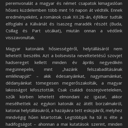
peremvonalát a magyar és német csapatok kimagaslóan
hősies küzdelemben több mint 16 napon át védték. Ennek
eredményeként, a románok csak XII.28-án, éjfélkor tudták
elfoglalni a Kálváriát és Isaszeg maradék részét (Buda,
Csillag és Part utcákat), miután onnan a védőink
visszavonultak.
Magyar katonáink hősiességéről, helytállásáról nem
lehetett beszélni. Azt a bolsevista neveltetetésű szovjet
hadsereget kellett minden év április negyedikén
megünnepelni, mint „hazánk felszabadításának
emléknapját” – akik édesanyáinkat, nagymamáinkat,
dédanyáinkat tömegesen megerőszakolták, a magyar
lakosságot kifosztották. Csak családi összejöveteleken,
szűk körben lehetett elmondani az igazat, akkor
mesélhettek az egykori katonák az átélt borzalmakról,
katonai helytállásukról, a hazájukra tett esküjükről, melyhez
mindvégig hűen kitartottak. Legtöbbjük ha túl is élte a
hadifogságot – ahonnan a mai kutatások szerint, minden