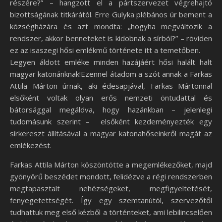
részére?” – hangzott el a pártszervezet végrehajtó
bizottságának titkárától. Erre Gulyka plébános úr bement a
községházára és azt mondta: „hogyha megváltozik a
rendszer, akkor benneteket is kidobnak a sírból?” – röviden
ez az isaszegi hősi emlékmű története itt a temetőben.
Legyen áldott emléke minden hazájáért hősi halált halt
magyar katonánknak!Ezennel átadom a szót annak a Farkas
Attila Márton úrnak, aki édesapjával, Farkas Mártonnal
elsőként voltak olyan erős nemzeti öntudattal és
bátorsággal megáldva, hogy hazánkban – jelenlegi
tudomásunk szerint – elsőként kezdeményezték egy
sírkereszt állításával a magyar katonahőseinkről magát az
emlékezést.
Farkas Attila Márton köszöntötte a megemlékezőket, majd
gyönyörű beszédet mondott, felidézve a régi rendszerben
megtapasztalt nehézségeket, megfigyeltetését,
fenyegetettségét. Így egy szemtanútól, szervezőtől
tudhattuk meg első kézből a történteket, ami lebilincselően