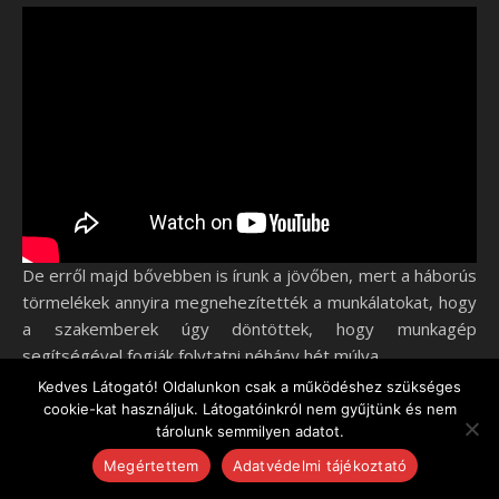
De erről majd bővebben is írunk a jövőben, mert a háborús
törmelékek annyira megnehezítették a munkálatokat, hogy
a szakemberek úgy döntöttek, hogy munkagép
segítségével fogják folytatni néhány hét múlva.
Kedves Látogató! Oldalunkon csak a működéshez szükséges
cookie-kat használjuk. Látogatóinkról nem gyűjtünk és nem
Attila védvonal
Farkas Attila Márton
Gulyka plébános
tárolunk semmilyen adatot.
Husi Endre zászlós
Isaszegi emléktábla
Isaszegi obeliszk
Megértettem
Adatvédelmi tájékoztató
Isaszegi temető
katonahősök