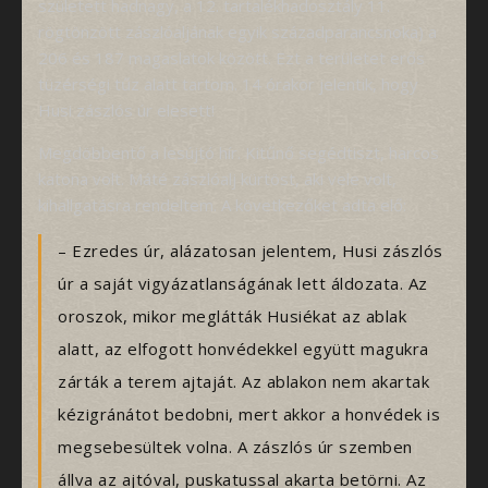
született hadnagy, a 12. tartalékhadosztály 11.
rögtönzött zászlóaljának egyik századparancsnoka) a
206 és 187 magaslatok között. Ezt a területet erős
tüzérségi tűz alatt tartom. 14 órakor jelentik, hogy
Husi zászlós úr elesett!
Megdöbbentő a lesújtó hír. Kitűnő segédtiszt, harcos
katona volt. Máté zászlóalj kürtöst, aki vele volt,
kihallgatásra rendeltem. A következőket adta elő:
– Ezredes úr, alázatosan jelentem, Husi zászlós
úr a saját vigyázatlanságának lett áldozata. Az
oroszok, mikor meglátták Husiékat az ablak
alatt, az elfogott honvédekkel együtt magukra
zárták a terem ajtaját. Az ablakon nem akartak
kézigránátot bedobni, mert akkor a honvédek is
megsebesültek volna. A zászlós úr szemben
állva az ajtóval, puskatussal akarta betörni. Az