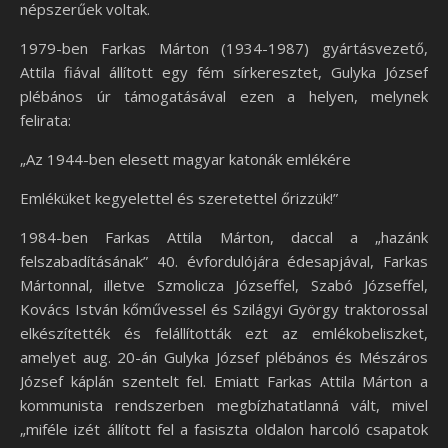
népszerűek voltak.
1979-ben Farkas Márton (1934-1987) gyártásvezető,
Attila fiával állított egy fém sírkeresztet, Gulyka József
plébános úr támogatásával ezen a helyen, melynek
felirata:
„Az 1944-ben elesett magyar katonák emlékére
Emléküket kegyelettel és szeretettel őrizzük!”
1984-ben Farkas Attila Márton, daccal a „hazánk
felszabadításának” 40. évfordulójára édesapjával, Farkas
Mártonnal, illetve Szmolicza Józseffel, Szabó Józseffel,
Kovács István kőművessel és Szilágyi György traktorossal
elkészítették és felállították ezt az emlékobeliszket,
amelyet aug. 20-án Gulyka József plébános és Mészáros
József káplán szentelt fel. Emiatt Farkas Attila Márton a
kommunista rendszerben megbízhatatlanná vált, mivel
„miféle izét állított fel a fasiszta oldalon harcoló csapatok