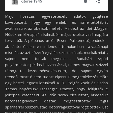
Majd hosszas egyeztetések, adatok gyűjtése
következett, hogy egy emlék- és ismertetőtáblát
avathassunk az obeliszk mellett. Mindezt az idei „Magyar
Hősök emléknapja” alkalmából, május utolsó vasárnapjára
terveztük. A plébános úr és Ecseri Pál temetőgondnok –
aki kántor és szinte mindenes a templomban – a vasárnapi
mise és az azt követő egyházi szertartások, munkák miatt,
sajnos nem tudtak megjelenni. Budaházi Árpád
polgármester példás hozzáállással, nemes magyar szívvel
támogatta kezdeményezésünket, de sajnos egyéb
teendői miatt ő sem tudott eljönni. E megemlékezés előtt
egy héttel, egyesületünkből A. R., Polgár Zsolt és Szabó
Tamás bajtársunk Isaszegre utazott, hogy felújítsák e
jelképes katonasírt. Az idők során elcsúszott, kimozdult
betonszegélyeket kiásták, megtisztították, végül
spaniferrel összehúzták, betonragasztóval rögzítették. Ezt
követően földdel visszatöltötték és virágokat ültettek.