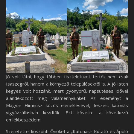
Jó volt látni, hogy többen tiszteletüket tették nem csak
Isaszegről, hanem a környező településekről is. A jó Isten
kegyes volt hozzánk, mert gyönyörű, napsütéses idővel
ajándékozott meg valamennyiünket. Az eseményt a
Magyar Himnusz közös eléneklésével, feszes, katonás
vigyázzállásban kezdtük. Ezt követte a következő
emlékbeszédem:
Szeretettel köszönti Önöket a „Katonasír Kutató és Ápoló