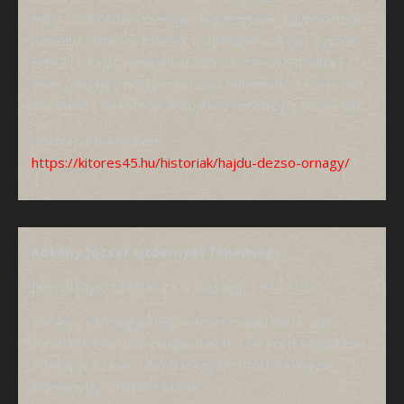
mely során étlen-szomjan, legyengülve, folyamatosan
harcolva, áttörve a belső, majd külső szovjet gyűrűt
érte el a saját vonalainkat február 14-én hajnalban. Ő is
ékes példája a magyar katonaszellemnek, a szeretett
hazánkhoz és katonai esküjéhez mindvégig hű maradt.
(életrajza bővebben:
https://kitores45.hu/historiak/hajdu-dezso-ornagy/
)
Kökény József ejtőernyős főhadnagy
(Kisújbánya, 1913.XI.23. – Isaszeg, 1944.XI.21.)
Baranya vármegyei népi német család sarja, akik a
török kiűzése után telepedtek le szeretett hazánkban.
Édesapja Szauer névről magyarosított Kökényre,
édesanyja, Schobert Mária.