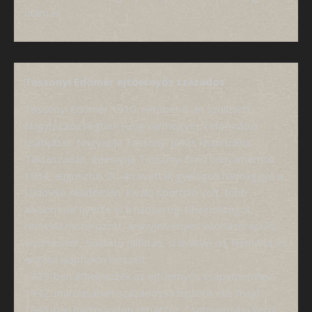
után) is.
Tassonyi Edömér ejtőernyős százados
Tassonyi Edömér 1910. október 6-án született
Nagyláz községben (Ung vármegye), református
családban. Nagyapja Tassonyi János kisbirtokos
Taktaszadán, édesapja Tassonyi Ernő bányamérnök.
1934. augusztus 20-án avatták gyalogos hadnaggyá a
Ludovika Akadémián. Kiváló sportoló volt, több
alkalommal nyerte el a hadsereg-síbajnokságot,
remekül motorozott, aranyjelvényes vitorlázórepülő,
vívómester, síoktató (sífutás, sí lesiklás is). Németül és
angolul alapfokon beszélt.
1939-ben áthelyezték az ejtőernyős csapatnemhez.
1942. márciusában századossá léptetik elő, majd
1943-ban hadműveleti területre, Csernyigovba kerül