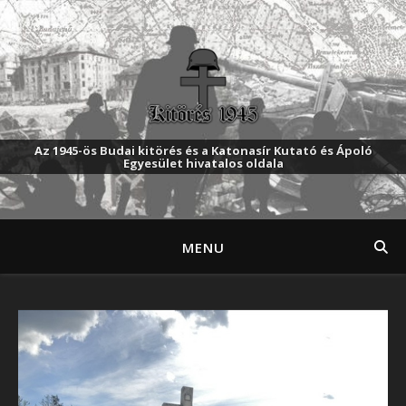
Az 1945-ös Budai kitörés és a Katonasír Kutató és Ápoló
Egyesület hivatalos oldala
MENU