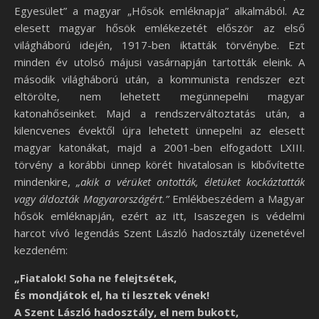
Egyesület” a magyar „Hősök emléknapja” alkalmából. Az
elesett magyar hősök emlékezetét először az első
világháború idején, 1917-ben iktatták törvénybe. Ezt
minden év utolsó májusi vasárnapján tartották eleink. A
második világháború után, a kommunista rendszer ezt
eltörölte, nem lehetett megünnepelni magyar
katonahőseinket. Majd a rendszerváltoztatás után, a
kilencvenes évektől újra lehetett ünnepelni az elesett
magyar katonákat, majd a 2001-ben elfogadott LXIII.
törvény a korábbi ünnep körét hivatalosan is kibővítette
mindenkire,
„akik a vérüket ontották, életüket kockáztatták
vagy áldozták Magyarországért.”
Emlékbeszédem a Magyar
hősök emléknapján, ezért az itt, Isaszegen is védelmi
harcot vívó legendás Szent László hadosztály üzenetével
kezdeném:
„Fiatalok! Soha ne felejtsétek,
És mondjátok el, ha ti lesztek vének!
A Szent László hadosztály, el nem bukott,