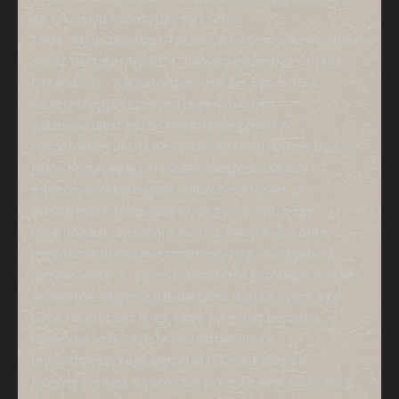
az 1. könnyű hadosztály törzséhez.
1944. augusztusában Tassonyit ejtőernyőseivel (m.kir.
„vitéz Bertalan Árpád” 1. honvéd ejtőernyős zlj.) az
Északkeleti – Kárpátokban vetik be. Épp a 36-ik
születésnapján szenved légnyomást és
szilánksérülést kezén Volóc térségében. A
Kárpátokban vívott harcokból ad rövid ízelítőt Bencze
János hegyivadász visszaemlékezése, amikor
ejtőernyősökkel együtt voltak bevetésen: „A
balszárnyunk támadása olyan gyors volt, hogy
megmozdult állásából az orosz fekvő erő. Szinte
megdermedtem, mert mint egy nagy hangyaboly,
annyian voltak (…) orosz részről megszólaltak a nehéz
aknavetők, ebben a pillanatban a balszárnyunk egy
piros rakétát lőtt ki. Ez előre meg volt beszélve, a
rohamnak volt a jele. A körülöttem lévők
(ejtőernyősök) úgy ugrottak fel, mint akiket a
forgószél elkap, az oroszok jó része nem várta meg