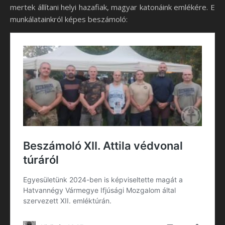
mertek állítani helyi hazafiak, magyar katonáink emlékére. E
munkálatainkról képes beszámoló: