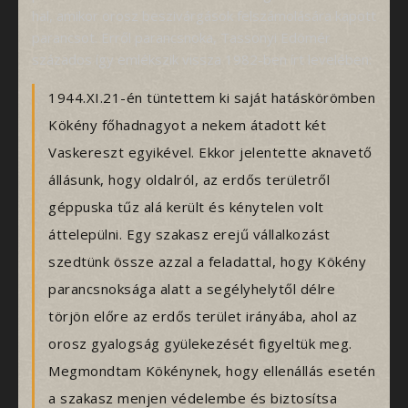
hal, amikor orosz beszivárgások felszámolására kapott
parancsot. Erről parancsnoka, Tassonyi Edömér
százados így emlékszik vissza 1982-ben írt levelében:
1944.XI.21-én tüntettem ki saját hatáskörömben
Kökény főhadnagyot a nekem átadott két
Vaskereszt egyikével. Ekkor jelentette aknavető
állásunk, hogy oldalról, az erdős területről
géppuska tűz alá került és kénytelen volt
áttelepülni. Egy szakasz erejű vállalkozást
szedtünk össze azzal a feladattal, hogy Kökény
parancsnoksága alatt a segélyhelytől délre
törjön előre az erdős terület irányába, ahol az
orosz gyalogság gyülekezését figyeltük meg.
Megmondtam Kökénynek, hogy ellenállás esetén
a szakasz menjen védelembe és biztosítsa