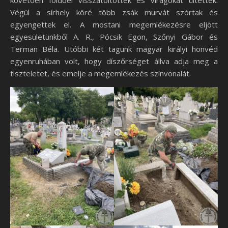
Végül a sírhely köré több zsák murvát szórtak és
egyengettek el. A mostani megemlékezésre eljött
egyesületünkből A. R., Pócsik Egon, Szőnyi Gábor és
Terman Béla. Utóbbi két tagunk magyar királyi honvéd
egyenruhában volt, hogy díszőrséget állva adja meg a
tiszteletet, és emelje a megemlékezés színvonalát.