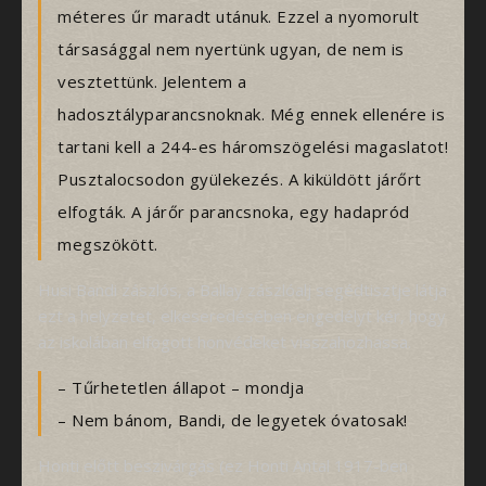
méteres űr maradt utánuk. Ezzel a nyomorult
társasággal nem nyertünk ugyan, de nem is
vesztettünk. Jelentem a
hadosztályparancsnoknak. Még ennek ellenére is
tartani kell a 244-es háromszögelési magaslatot!
Pusztalocsodon gyülekezés. A kiküldött járőrt
elfogták. A járőr parancsnoka, egy hadapród
megszökött.
Husi Bandi zászlós, a Ballay zászlóalj segédtisztje látja
ezt a helyzetet, elkeseredésében engedélyt kér, hogy
az iskolában elfogott honvédeket visszahozhassa.
– Tűrhetetlen állapot – mondja
– Nem bánom, Bandi, de legyetek óvatosak!
Honti előtt beszivárgás (ez Honti Antal 1917-ben