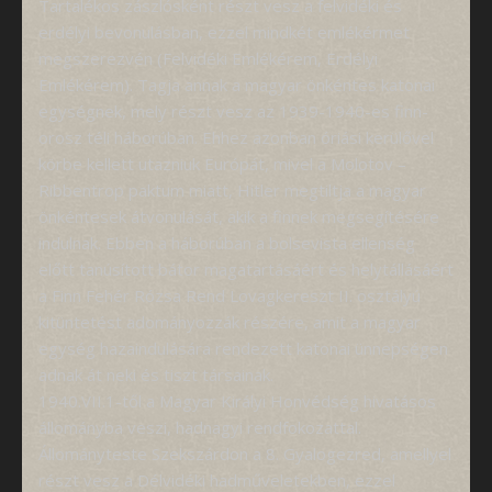
Tartalékos zászlósként részt vesz a felvidéki és
erdélyi bevonulásban, ezzel mindkét emlékérmet
megszerezvén (Felvidéki Emlékérem, Erdélyi
Emlékérem). Tagja annak a magyar önkéntes katonai
egységnek, mely részt vesz az 1939-1940-es finn-
orosz téli háborúban. Ehhez azonban óriási kerülővel
körbe kellett utazniuk Európát, mivel a Molotov –
Ribbentrop paktum miatt, Hitler megtiltja a magyar
önkéntesek átvonulását, akik a finnek megsegítésére
indulnak. Ebben a háborúban a bolsevista ellenség
előtt tanúsított bátor magatartásáért és helytállásáért
a Finn Fehér Rózsa Rend Lovagkereszt II. osztályú
kitüntetést adományozzák részére, amit a magyar
egység hazaindulására rendezett katonai ünnepségen
adnak át neki és tiszt társainak.
1940.VII.1-től a Magyar Királyi Honvédség hivatásos
állományba veszi, hadnagyi rendfokozattal.
Állományteste Szekszárdon a 8. Gyalogezred, amellyel
részt vesz a Délvidéki hadműveletekben, ezzel