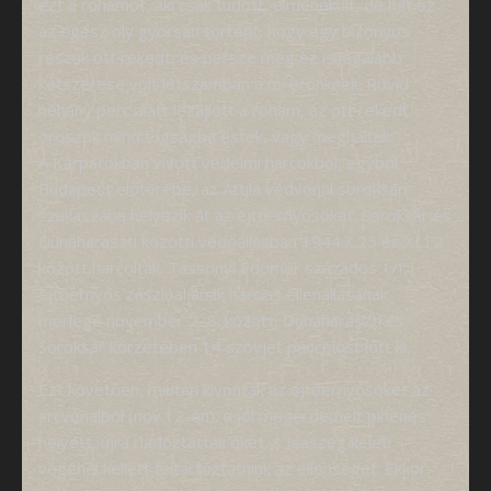
ezt a rohamot, aki csak tudott, elmenekült, de hát ez
az egész oly gyorsan történt, hogy egy bizonyos
részük ott rekedt, és persze még ez is legalább
kétszerese volt létszámban a mi erőnknek. Rövid
néhány perc alatt lezajlott a roham, az ott rekedt
oroszok mind fogságba estek, vagy meghaltak.”
A Kárpátokban vívott védelmi harcokból, egyből
Budapest előterébe, az Attila védvonal soroksári
szakaszába helyezik át az ejtőernyősöket. Soroksár és
Dunaharaszti közötti védőállásban 1944.X.25 és XI.12
között harcoltak. Tassonyi Edömér százados 1/I.
ejtőernyős zászlóaljának harcias ellenállásának
mérlege november 2–8. között, Dunaharaszti és
Soroksár körzetében 14 szovjet páncélost lőtt ki.
Ezt követően, miután kivonták az ejtőernyősöket az
arcvonalból (nov.12-én), a jól megérdemelt pihenés
helyett, újra riadóztatták őket, s Isaszeg keleti
végénél kellett feltartóztatniuk az ellenséget. Ekkor