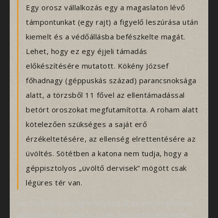
Egy orosz vállalkozás egy a magaslaton lévő
támpontunkat (egy rajt) a figyelő leszúrása után
kiemelt és a védőállásba befészkelte magát.
Lehet, hogy ez egy éjjeli támadás
előkészítésére mutatott. Kökény József
főhadnagy (géppuskás század) parancsnoksága
alatt, a törzsből 11 fővel az ellentámadással
betört oroszokat megfutamította. A roham alatt
kötelezően szükséges a saját erő
érzékeltetésére, az ellenség elrettentésére az
üvöltés. Sötétben a katona nem tudja, hogy a
géppisztolyos „üvöltő dervisek” mögött csak
légüres tér van.
Soroksárról Isaszegre helyezik át az ejtőernyősöket –
pihenő nélkül – 1944.XI.12-én. Isaszegen hősi halált