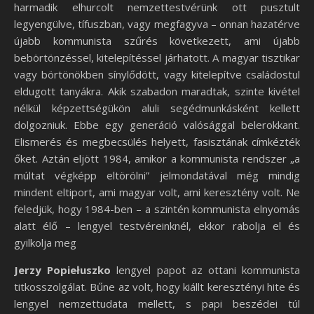
harmadik elhurcolt nemzettestvérünk ott pusztult
legyengülve, tífuszban, vagy megfagyva – onnan hazatérve
újabb kommunista szűrés következett, ami újabb
bebörtönzéssel, kitelepítéssel járhatott. A magyar tisztikar
vagy börtönökben sínylődött, vagy kitelepítve családostul
eldugott tanyákra. Akik szabadon maradtak, szinte kivétel
nélkül képzettségükön aluli segédmunkásként kellett
dolgozniuk. Ebbe egy generáció valósággal belerokkant.
Elismerés és megbecsülés helyett, fasisztának címkézték
őket. Aztán eljött 1984, amikor a kommunista rendszer „a
múltat végképp eltörölni” jelmondatával még mindig
mindent eltiport, ami magyar volt, ami keresztény volt. Ne
feledjük, hogy 1984-ben – a szintén kommunista elnyomás
alatt élő – lengyel testvéreinknél, ekkor rabolja el és
gyilkolja meg
Jerzy Popiełuszko
lengyel papot az ottani kommunista
titkosszolgálat. Bűne az volt, hogy kiállt keresztényi hite és
lengyel nemzettudata mellett, s papi beszédei túl