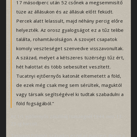
17 másodperc után 52 csőnek a megsemmisítő
tüze az állásukon és az állásuk előtt feküdt.
Percek alatt lelassult, majd néhány percig előre
helyezték. Az orosz gyalogságot ez a tűz telibe
találta, rohamtávolságon. A szovjet csapatok
komoly veszteséget szenvedve visszavonultak.
A század, melyet a kétszeres tüzérségi tűz ért,
hét halottat és több sebesültet veszített.
Tucatnyi ejtőernyős katonát eltemetett a föld,
de ezek még csak meg sem sérültek, maguktól
vagy társaik segítségével ki tudtak szabadulni a
föld fogságából.”
Az 1/I. ejtőernyős zászlóalj Isaszegnél 1944. nov. 13-
23-ig harcolt.
Tassonyi Edömér százados ezzel az isaszegi, illetve a