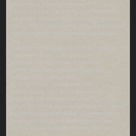
kiérdemelve a Délvidéki Emlékérmet.
1942.II.1-től a vitéz Bertalan Árpád Ejtőernyős Első
Zászlóaljhoz vezénylik Pápára. Ejtőernyős kiképzése
után, az 1942.X.1-én megalakult géppuskás században
teljesít szolgálatot, melynek később a parancsnoka
lesz.
1943.VIII.1-én főhadnaggyá léptetik elő. Házassági
óvadék letétele után, 1943. december 2-án
házasságot köt Tarcsai Irmával. Szerelmük
gyümölcseként 1944. november elsején egy
leánygyermeke születik, Eszter.
Az 1/I. ejtőernyős zászlóaljban teljesít
frontszolgálatot. 1944 októberétől szeretett
fővárosunk előtt kiépített Attila védvonalban harcol,
először Soroksárnál, ahol az ejtőernyőseinknek sikerült
megállítania a menetből támadó szovjeteket. Már itt
kiemelkedik bátorságával, amelyről parancsnoka,
Tassonyi Edömér százados a következőket írja: