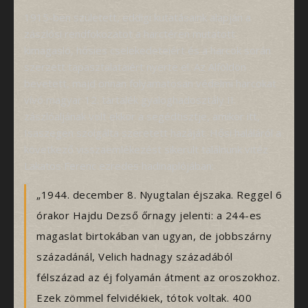
1915-ben született, eddigi kutatásaink alapján a
zászlósi rendfokozatot a harctéren mutatott
kimagasló, hősies cselekedeteiért és a harcok során
szerzett tapasztalataiért nyerte el. Az Alföldön
bevetett, majd onnan folyamatosan védelmi harcokat
vívó magyar 12. tartalék gyaloghadosztály II.
zászlóaljának volt ekkor a segédtisztje, amikor itt,
Isaszegen szolgálta szeretett hazáját. Hősi haláláról a
következő visszaemlékezést sikerült találnunk vitéz
Lakatos Ferenc ezredes hadinaplójában:
„1944. december 8. Nyugtalan éjszaka. Reggel 6
órakor Hajdu Dezső őrnagy jelenti: a 244-es
magaslat birtokában van ugyan, de jobbszárny
századánál, Velich hadnagy századából
félszázad az éj folyamán átment az oroszokhoz.
Ezek zömmel felvidékiek, tótok voltak. 400