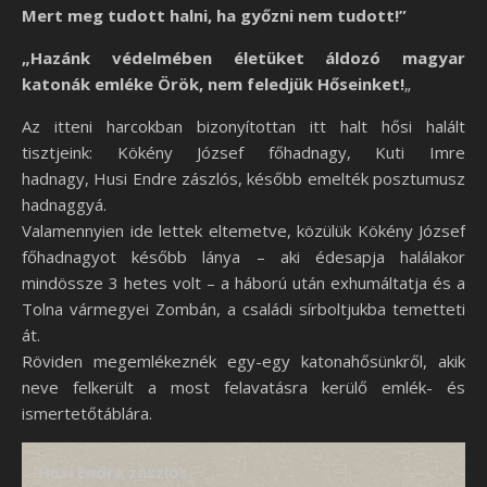
Mert meg tudott halni, ha győzni nem tudott!”
„Hazánk védelmében életüket áldozó magyar
katonák emléke Örök, nem feledjük Hőseinket!
„
Az itteni harcokban bizonyítottan itt halt hősi halált
tisztjeink: Kökény József főhadnagy, Kuti Imre
hadnagy, Husi Endre zászlós, később emelték posztumusz
hadnaggyá.
Valamennyien ide lettek eltemetve, közülük Kökény József
főhadnagyot később lánya – aki édesapja halálakor
mindössze 3 hetes volt – a háború után exhumáltatja és a
Tolna vármegyei Zombán, a családi sírboltjukba temetteti
át.
Röviden megemlékeznék egy-egy katonahősünkről, akik
neve felkerült a most felavatásra kerülő emlék- és
ismertetőtáblára.
Husi Endre zászlós