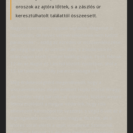
oroszok az ajtóra lőttek, s a zászlós úr
keresztülhatolt találattól összeesett.
Nagyon szerettem, roppant sajnálom. Magamat is
hibáztatom, de heves vérmérsékletének nem tudott
parancsolni.” – eddig az ezredes úr visszaemlékezése,
aki végig harcolt az ostrom alatt, s a budai kitörés
utáni napon esett szovjet hadifogságba, 1945. február
12-én az Alagút és Lánchíd közötti épületben, ahol a
12. tartalékhadosztály parancsnoksága volt.
Még érdekességként megemlítendő, hogy a
visszaemlékezés elején említett Hajdu Dezső őrnagy,
aki szintén végig harcolta az ostromot, közben annyira
felmorzsolódott a magyar véderőnk, hogy róla
elnevezett harccsoportot vezetett, s végül ő volt az a
legmagasabb rendfokozatú magyar tisztünk, aki a
kitörés során elérte a saját vonalainkat Szomornál.
Mindezt a február 11-én este megindult kitörésnél,