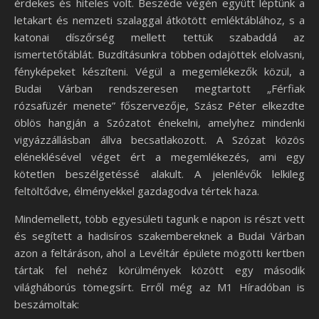
érdekes és hiteles volt. Beszéde végén együtt léptünk a
letakart és nemzeti szalaggal átkötött emléktáblához, s a
katonai díszőrség mellett tettük szabaddá az
ismertetőtáblát. Buzdításunkra többen odajöttek elolvasni,
fényképeket készíteni. Végül a megemlékezők közül, a
Budai Várban rendszeresen megtartott „Férfiak
rózsafüzér menete” főszervezője, Szász Péter elkezdte
öblös hangján a Szózatot énekelni, amelyhez mindenki
vigyázzállásban állva becsatlakozott. A Szózat közös
eléneklésével véget ért a megemlékezés, ami egy
kötetlen beszélgetéssé alakult. A jelenlévők lelkileg
feltöltődve, élményekkel gazdagodva tértek haza.
Mindemellett, több egyesületi tagunk e napon is részt vett
és segített a hadisíros szakembereknek a Budai Várban
azon a feltáráson, ahol a Levéltár épülete mögötti kertben
tártak fel nehéz körülmények között egy második
világháborús tömegsírt. Erről még az M1 Híradóban is
beszámoltak: