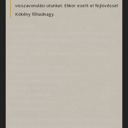
visszavonulási utunkat. Ekkor esett el fejlövéssel
Kökény főhadnagy.
Kitüntetései:
– Finn Fehér Rózsa Rend Lovagkereszt II. osztálya
– Magyar Érdemrend lovagkeresztje hadiszalagon
kardokkal
– Magyar Koronás nagy Aranyérem hadiszalagon
kardokkal
– Magyar Ezüst Érdemérem
– Tűzkereszt Koszorúval Kardokkal
– Nemzetvédelmi Kereszt
– Felvidéki Emlékérem
– Erdélyi Emlékérem
– Délvidéki Emlékérem
– Német Vaskereszt
Emellett jogosult volt az ejtőernyős jelvény (4. ugrás
után) és a mesterugró jelvény viselésére (25. ugrás