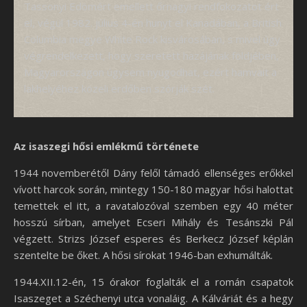
Tassonyi Edömért emellett őrnagyi rendfokozatot ért
el, végül 1982. július 4-én hunyt el Kanadában, a British
Columbia megye White Rock kisvárosában, s mivel úgy
végrendelkezett, hogy szeretett hazájának földjében,
Magyarországon úgysem nyugodhat, ezért hamvait a
lakhelyéhez közeli erdőben szórják szét.
Az isaszegi hősi emlékmű története
1944 novemberétől Dány felől támadó ellenséges erőkkel
vívott harcok során, mintegy 150-180 magyar hősi halottat
temettek el itt, a ravatalozóval szemben egy 40 méter
hosszú sírban, amelyet Ecseri Mihály és Tesánszki Pál
végzett. Strizs József esperes és Berkecz József képlán
szentelte be őket. A hősi sírokat 1946-ban exhumálták.
1944.XII.12-én, 15 órakor foglalták el a román csapatok
Isaszeget a Széchenyi utca vonaláig. A Kálváriát és a hegy