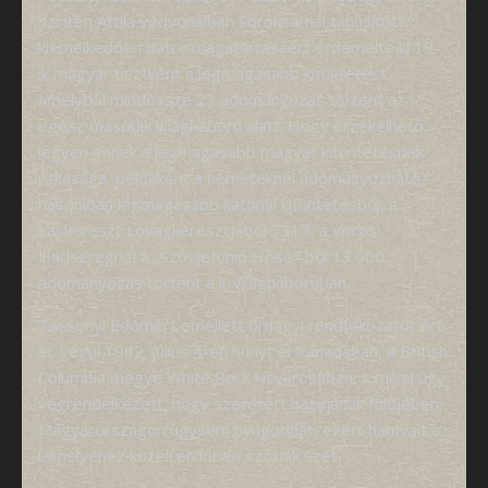
szintén Attila védvonalban Soroksárnál tanúsított
kiemelkedően bátor magatartásáért érdemelte ki 19-
ik magyar tisztként a legmagasabb kitüntetést,
amelyből mindössze 23 adományozás történt az
egész második világháború alatt. Hogy érzékelhető
legyen ennek a legmagasabb magyar kitüntetésnek
ritkasága, példaként a németeknél adományozható
hasonlóan legmagasabb katonai kitüntetésből, a
vaskereszt Lovagkeresztjéből 7313, a Vörös
Hadseregnél a „Szovjetunió Hősé”-ből 13.000
adományozás történt a ll. világháborúban.
Tassonyi Edömért emellett őrnagyi rendfokozatot ért
el, végül 1982. július 4-én hunyt el Kanadában, a British
Columbia megye White Rock kisvárosában, s mivel úgy
végrendelkezett, hogy szeretett hazájának földjében,
Magyarországon úgysem nyugodhat, ezért hamvait a
lakhelyéhez közeli erdőben szórják szét.