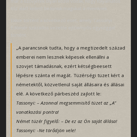
már a szovjetek olyan közel voltak, hogy folyamatos
tűz alatt kellett beásniuk magukat a mieinknek.
Ekkor történt a következő eset, amely Tassonyi
Edömér százados vezette ejtőernyős egységgel
történt.
„A parancsnok tudta, hogy a megtizedelt század
emberei nem lesznek képesek ellenállni a
szovjet támadásnak, ezért kétségbeesett
lépésre szánta el magát. Tüzérségi tüzet kért a
németektől, közvetlenül saját állásaira és állásai
elé. A következő párbeszéd zajlott le:
Tassonyi: – Azonnal megsemmisítő tüzet az „A”
vonatkozási pontra!
Német tüzér figyelő: – De ez az Ön saját állása!
Tassonyi: -Ne törődjön vele!