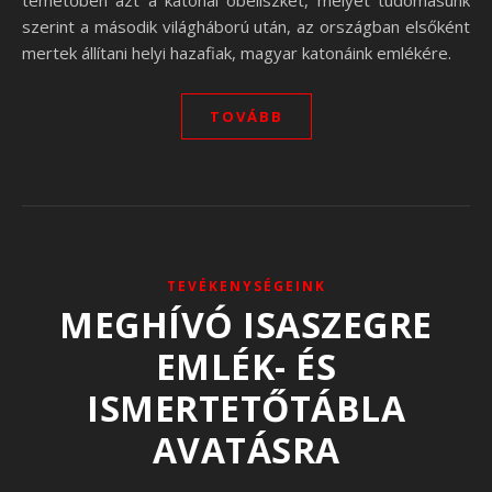
temetőben azt a katonai obeliszket, melyet tudomásunk
szerint a második világháború után, az országban elsőként
mertek állítani helyi hazafiak, magyar katonáink emlékére.
TOVÁBB
TEVÉKENYSÉGEINK
MEGHÍVÓ ISASZEGRE
EMLÉK- ÉS
ISMERTETŐTÁBLA
AVATÁSRA