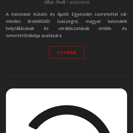
Alkay Zsolt
/
2025.05.07.
A Katonasír Kutató és Ápoló Egyesület szeretettel vár
minden érdeklődőt Isaszegre, magyar katonáink
helytállásának és véráldozatának emlék- és
ismertetőtáblája avatására.
TOVÁBB