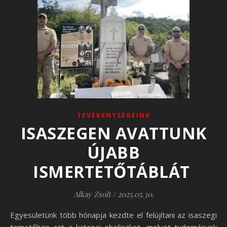
TEVÉKENYSÉGEINK
ISASZEGEN AVATTUNK
ÚJABB
ISMERTETŐTÁBLÁT
Alkay Zsolt
/
2025.05.30.
Egyesületünk több hónapja kezdte el felújítani az isaszegi