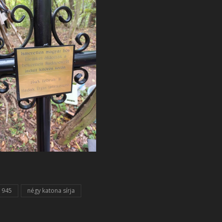
 1945
négy katona sírja