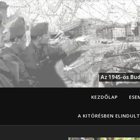
Az 1945-ös Bud
KEZDŐLAP
ESE
A KITÖRÉSBEN ELINDULT