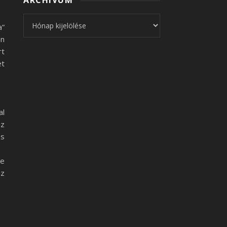
ARCHÍVUM
Archívum
a”
an
rt
et
al
az
és
re
az