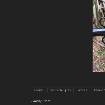
hadisír
hadisír felújítás
kitörés
kitörés
-
Alkay Zsolt