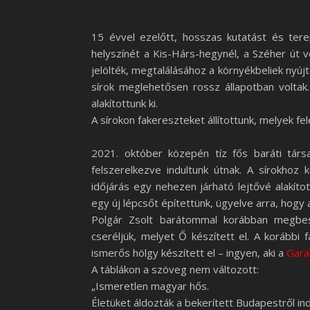
15 évvel ezelőtt, hosszas kutatást és tere
helyszínét a Kis-Hárs-hegynél, a Széher út 
jelölték, megtalálásához a környékbeliek nyúj
sírok meglehetősen rossz állapotban voltak
alakítottunk ki.
A sírokon fakereszteket állítottunk, melyek fe
2021. október közepén tíz fős baráti társ
felszerelkezve indultunk útnak. A sírokho
időjárás egy nehezen járható lejtővé alakít
egy új lépcsőt építettünk, ügyelve arra, hogy
Polgár Zsolt barátommal korábban megbesz
cseréljük, melyet Ő készített el. A korábbi 
ismerős hölgy készített el – ingyen, aki a
Gara
A táblákon a szöveg nem változott:
„Ismeretlen magyar hős.
Életüket áldozták a bekerített Budapestről ind