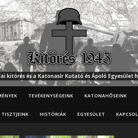
ai kitörés és a Katonasír Kutató és Ápoló Egyesület h
MÉNYEK
TEVÉKENYSÉGEINK
KATONAHŐSEINK
 TISZTJEINK
HISTÓRIÁK
EGYESÜLET
KAPCSO