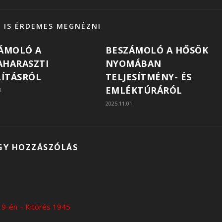
 IS ÉRDEMES MEGNÉZNI
ÁMOLÓ A
BESZÁMOLÓ A HŐSÖK
HARASZTI
NYOMÁBAN
LÍTÁSRÓL
TELJESÍTMÉNY- ÉS
EMLÉKTÚRÁRÓL
4.
2025.11.01.
GY HOZZÁSZÓLÁS
19-én – Kitörés 1945