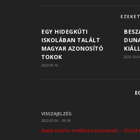
EZEKET
EGY HIDEGKÚTI
BESZ
ISKOLÁBAN TALÁLT
DUNA
MAGYAR AZONOSÍTÓ
KIÁL
TOKOK
2023.12.0
2023.09.10.
E
VISSZAJELZÉS:
2022.03.06. - 09:18
Budai Kitörés emléktúra beszámoló – 2022.ll.