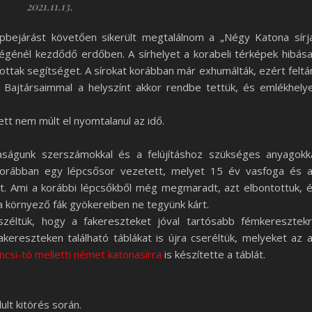
2021.11.13.
pbejárást követően sikerült megtalálnom a „Négy Katona sírj
végénél kezdődő erdőben. A sírhelyet a korabeli térképek hibás
tottak segítséget. A sírokat korábban már exhumálták, ezért feltá
. Bajtársaimmal a helyszínt akkor rendbe tettük, és emlékhely
lett nem múlt el nyomtalanul az idő.
aságunk szerszámokkal és a felújításhoz szükséges anyagokk
z korábban egy lépcsősor vezetett, melyet 15 év vasfoga és 
ott. Ami a korábbi lépcsőkből még megmaradt, azt elbontottuk, 
 a környező fák gyökereiben ne tegyünk kárt.
éltük, hogy a fakereszteket jóval tartósabb fémkeresztek
fakereszteken található táblákat is újra cseréltük, melyeket az 
ncsi-tó melletti német katonasírra
is készítette a táblát.
ult kitörés során.