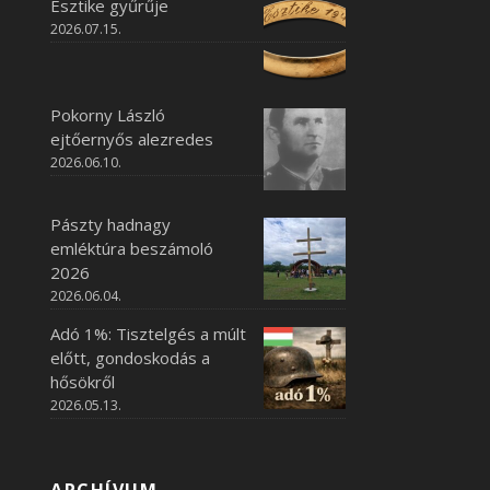
Esztike gyűrűje
2026.07.15.
Pokorny László
ejtőernyős alezredes
2026.06.10.
Pászty hadnagy
emléktúra beszámoló
2026
2026.06.04.
Adó 1%: Tisztelgés a múlt
előtt, gondoskodás a
hősökről
2026.05.13.