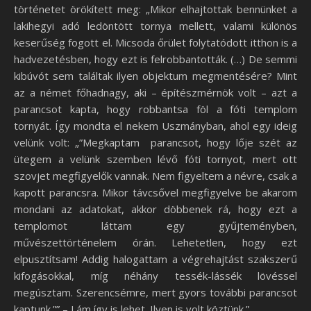
történetet örökített meg: „Mikor elhajtottak bennünket a
lakihegyi adó ledöntött tornya mellett, valami különös
keserűség fogott el. Micsoda őrület folytatódott itthon is a
hadvezetésben, hogy ezt is felrobbantották. (…) De semmi
kibúvót sem találtak ilyen objektum megmentésére? Mint
az a német főhadnagy, aki – építészmérnök volt – azt a
parancsot kapta, hogy robbantsa föl a fóti templom
tornyát. Így mondta el nekem Uszmányban, ahol egy ideig
velünk volt: „”Megkaptam parancsot, hogy lője szét az
ütegem a velünk szemben lévő fóti tornyot, mert ott
szovjet megfigyelők vannak. Nem figyeltem a névre, csak a
kapott parancsra. Mikor távcsővel megfigyelve be akarom
mondani az adatokat, akkor döbbenek rá, hogy ezt a
templomot láttam egy gyűjteményben,
művészettörténelem órán. Lehetetlen, hogy ezt
elpusztítsam! Addig halogattam a végrehajtást szakszerű
kifogásokkal, míg néhány tessék-lássék lövéssel
megúsztam. Szerencsémre, mert gyors további parancsot
kaptunk.”” – Lám így is lehet. Ilyen is volt köztünk.”