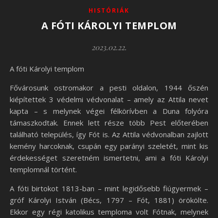
HISTÓRIÁK
A FÓTI KÁROLYI TEMPLOM
2023.02.22.
A fóti Károlyi templom
Fővárosunk ostromakor a pesti oldalon, 1944 őszén
kiépítettek 3 védelmi védvonalat – amely az Attila nevet
kapta – s melynek végei félkörívben a Duna folyóra
támaszkodtak. Ennek lett része több Pest előterében
található település, így Fót is. Az Attila védvonalban zajlott
kemény harcoknak, csupán egy parányi szeletét, mint kis
érdekességet szeretném ismertetni, ami a fóti Károlyi
templomnál történt.
A fóti birtokot 1813-ban – mint legidősebb fiúgyermek –
gróf Károlyi István (Bécs, 1797 – Fót, 1881) örökölte.
Ekkor egy régi katolikus temploma volt Fótnak, melynek