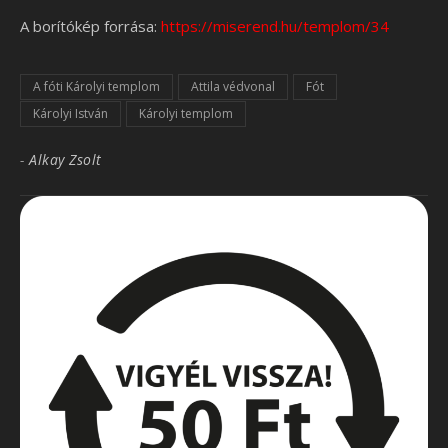
A borítókép forrása:
https://miserend.hu/templom/34
A fóti Károlyi templom
Attila védvonal
Fót
Károlyi István
Károlyi templom
-
Alkay Zsolt