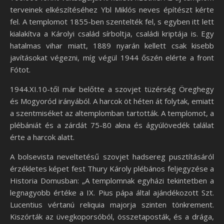
terveinek elkészítéséhez Ybl Miklós neves építészt kérte
fel. A templomot 1855-ben szentelték fel, s egyben itt lett
kialakítva a Károlyi család sírboltja, családi kriptája is. Egy
hatalmas vihar miatt, 1889 nyarán kellett csak kisebb
javításokat végezni, míg végül 1944 őszén elérte a front
Fótot.
1944.XI.10-től már belőtte a szovjet tüzérség Öreghegy
és Mogyoród irányából. A harcok öt héten át folytak, emiatt
a szentmiséket az altemplomban tartották. A templomot, a
plébániát és a zárdát 75-80 akna és ágyúlövedék találat
érte a harcok alatt.
A bolsevista neveltetésű szovjet hadsereg pusztításáról
érzékletes képet fest Thury Károly plébános feljegyzése a
Historia Domusban: „A templomnak egyházi tekintetben a
legnagyobb értéke a IX. Pius pápa által ajándékozott Szt.
Lucentius vértanú reliquia majorja szinten tönkrement.
Kiszórták az üvegkoporsóból, összetaposták, és a drága,