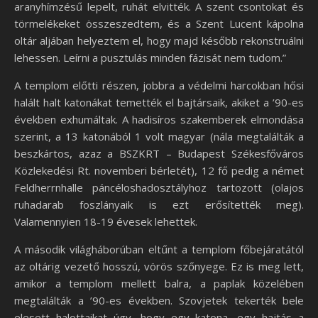
aranyhímzésű lepelt, ruhát elvitték. A szent csontokat és
törmelékeket összeszedtem, és a Szent Lucent kápolna
oltár aljában helyeztem el, hogy majd később rekonstruálni
lehessen. Leírni a pusztulás minden fázisát nem tudom.”
A templom előtti részen, jobbra a védelmi harcokban hősi
halált halt katonákat temették el bajtársaik, akiket a ’90-es
években exhumáltak. A hadisíros szakemberek elmondása
szerint, a 13 katonából 1 volt magyar (nála megtalálták a
beszkártos, azaz a BSZKRT – Budapest Székesfőváros
Közlekedési Rt. novemberi bérletét), 12 fő pedig a német
Feldherrnhalle páncéloshadosztályhoz tartozott (olajos
ruhadarab foszlányaik is ezt erősítették meg).
Valamennyien 18-19 évesek lehettek.
A második világháborúban eltűnt a templom főbejáratától
az oltárig vezető hosszú, vörös szőnyege. Ez is meg lett,
amikor a templom mellett balra, a paplak közelében
megtalálták a ’90-es években. Szovjetek tekerték bele
elesett halottaikat úgy, hogy egy katona, egy hajtás a