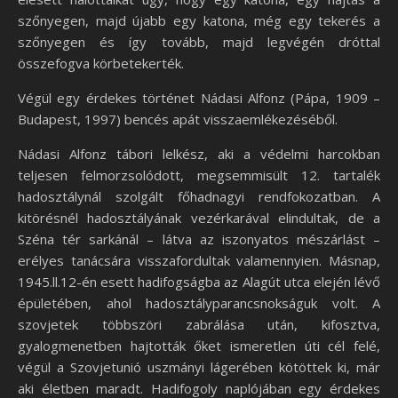
szőnyegen, majd újabb egy katona, még egy tekerés a
szőnyegen és így tovább, majd legvégén dróttal
összefogva körbetekerték.
Végül egy érdekes történet Nádasi Alfonz (Pápa, 1909 –
Budapest, 1997) bencés apát visszaemlékezéséből.
Nádasi Alfonz tábori lelkész, aki a védelmi harcokban
teljesen felmorzsolódott, megsemmisült 12. tartalék
hadosztálynál szolgált főhadnagyi rendfokozatban. A
kitörésnél hadosztályának vezérkarával elindultak, de a
Széna tér sarkánál – látva az iszonyatos mészárlást –
erélyes tanácsára visszafordultak valamennyien. Másnap,
1945.ll.12-én esett hadifogságba az Alagút utca elején lévő
épületében, ahol hadosztályparancsnokságuk volt. A
szovjetek többszöri zabrálása után, kifosztva,
gyalogmenetben hajtották őket ismeretlen úti cél felé,
végül a Szovjetunió uszmányi lágerében kötöttek ki, már
aki életben maradt. Hadifogoly naplójában egy érdekes