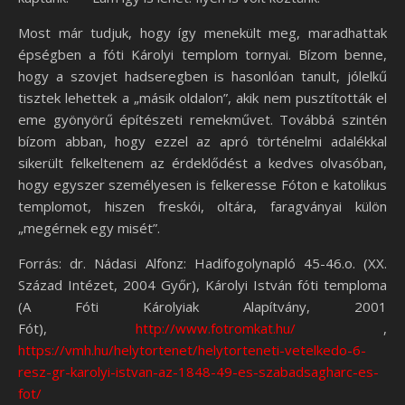
Most már tudjuk, hogy így menekült meg, maradhattak
épségben a fóti Károlyi templom tornyai. Bízom benne,
hogy a szovjet hadseregben is hasonlóan tanult, jólelkű
tisztek lehettek a „másik oldalon”, akik nem pusztították el
eme gyönyörű építészeti remekművet. Továbbá szintén
bízom abban, hogy ezzel az apró történelmi adalékkal
sikerült felkeltenem az érdeklődést a kedves olvasóban,
hogy egyszer személyesen is felkeresse Fóton e katolikus
templomot, hiszen freskói, oltára, faragványai külön
„megérnek egy misét”.
Forrás: dr. Nádasi Alfonz: Hadifogolynapló 45-46.o. (XX.
Század Intézet, 2004 Győr), Károlyi István fóti temploma
(A Fóti Károlyiak Alapítvány, 2001
Fót),
http://www.fotromkat.hu/
,
https://vmh.hu/helytortenet/helytorteneti-vetelkedo-6-
resz-gr-karolyi-istvan-az-1848-49-es-szabadsagharc-es-
fot/