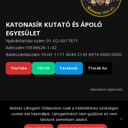
KATONASÍR KUTATÓ ÉS ÁPOLÓ
EGYESÜLET
Nyilvántartási szám: 01-02-0017871
Adószám:19349626-1-42
Bankszámlaszám: HU41 1171 4044 2143 8974 0000 0000
YouTube
TikTok
Facebook
TTurak.hu
Adatvédelmi tájékoztató
Kedves Látogató! Oldalunkon csak a működéshez szükséges
cookie-kat használjuk. Látogatóinkról nem gyűjtünk és nem
© Katonasír Kutató és Ápoló Egyesület 2020-2026
tárolunk semmilyen adatot.
Ashe a sablont készítette:
WP Royal
.