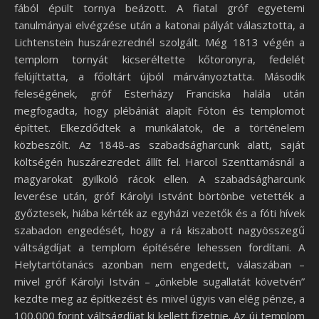
fából épült tornya beázott. A fiatal gróf egyetemi
tanulmányai elvégzése után a katonai pályát választotta, a
Lichtenstein huszárezrednél szolgált. Még 1813 végén a
templom tornyát kicseréltette kőtoronyra, fedelét
felújíttatta, a főoltárt újból márványoztatta. Második
feleségének, gróf Esterházy Franciska halála után
megfogadta, hogy plébániát alapít Fóton és templomot
építtet. Elkezdődtek a munkálatok, de a történelem
közbeszólt. Az 1848-as szabadságharcunk alatt, saját
költségén huszárezredet állít fel. Harcol Szenttamásnál a
magyarokat gyilkoló rácok ellen. A szabadságharcunk
leverése után, gróf Károlyi Istvánt börtönbe vetették a
győztesek, hiába kérték az egyházi vezetők és a fóti hívek
szabadon engedését, hogy a rá kiszabott nagyösszegű
váltságdíjat a templom építésére lehessen fordítani. A
Helytartótanács azonban nem engedett, válaszában –
mivel gróf Károlyi István – „önkeble sugallatát követvén”
kezdte meg az építkezést és mivel úgyis van elég pénze, a
100.000 forint váltságdíjat ki kellett fizetnie. Az új templom