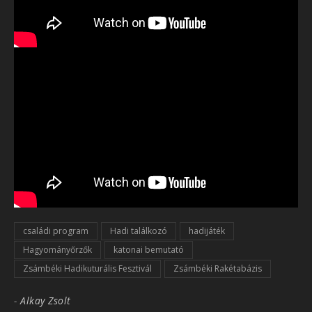
családi program
Hadi találkozó
hadijáték
Hagyományőrzők
katonai bemutató
Zsámbéki Hadikuturális Fesztivál
Zsámbéki Rakétabázis
-
Alkay Zsolt