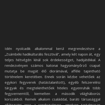
Idén nyolcadik alkalommal kerül megrendezésre a
„Zsámbéki hadikulturális fesztivál”, amely két napon át, egy
teljes hétvégén kínál sok érdekességet, hadijátékkal. A
rendezvényen számos katonai hagyományőrző csapat
mutatja be magát élő diorámával, afféle tapintható
történelem keretében. Ennek során kézbe vehetőek az
egykori fegyverek (hatástalanított), egyéb felszerelési
tárgyak és megtekinthetőek hiteles egyenruhák több
fegyvernemtől, kiemelten a második világháborús
korszakból. Remek alkalom családdal, baráti társasággal
ellátogatni erre a rendezvényre, amelyen tartalmasan