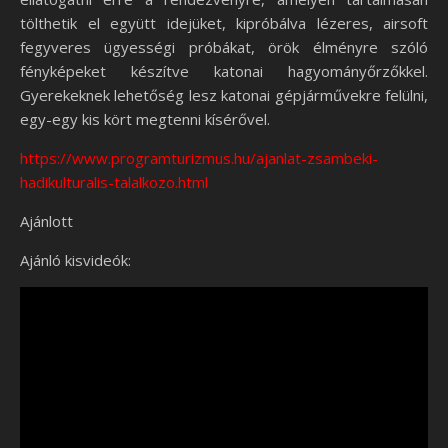
tölthetik el együtt idejüket, kipróbálva lézeres, airsoft
fegyveres ügyességi próbákat, örök élményre szóló
fényképeket készítve katonai hagyományőrzőkkel.
Gyerekeknek lehetőség lesz katonai gépjárművekre felülni,
egy-egy kis kört megtenni kísérővel.
https://www.programturizmus.hu/ajanlat-zsambeki-
hadikulturalis-talalkozo.html
Ajánlott
Ajánló kisvideók: