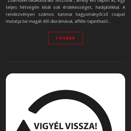
"Zsámbéki hadikulturális fesztivál", amely két napon át, egy
teljes hétvégén kínál sok érdekességet, hadijátékkal. A
rendezvényen számos katonai hagyományőrző csapat
mutatja be magát élő diorámával, afféle tapintható…
TOVÁBB