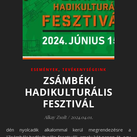
,
ESEMÉNYEK
TEVÉKENYSÉGEINK
ZSÁMBÉKI
HADIKULTURÁLIS
FESZTIVÁL
Alkay Zsolt
/
2024.04.01.
dén nyolcadik alkalommal kerül megrendezésre a