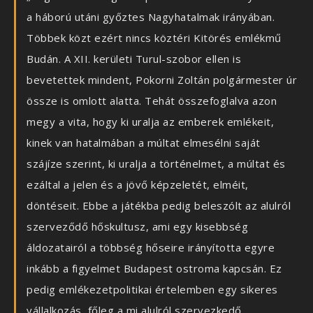
a háború utáni győztes Nagyhatalmak irányában.
Többek közt ezért nincs köztéri Kitörés emlékmű
Budán. A XII. kerületi Turul-szobor ellen is
bevetettek mindent, Pokorni Zoltán polgármester úr
össze is omlott alatta. Tehát összefoglalva azon
megy a vita, hogy ki uralja az emberek emlékeit,
kinek van hatalmában a múltat elmesélni saját
szájíze szerint, ki uralja a történelmet, a múltat és
ezáltal a jelen és a jövő képzeletét, elméit,
döntéseit. Ebbe a játékba pedig beleszólt az alulról
szerveződő hőskultusz, ami egy kisebbség
áldozatairól a többség hőseire irányította egyre
inkább a figyelmet Budapest ostroma kapcsán. Ez
pedig emlékezetpolitikai értelemben egy sikeres
vállalkozás, főleg a mi alulról szervezkedő