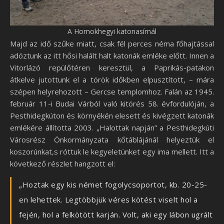
A Homokhegyi katonasírnál
Majd az idő szűke miatt, csak fél perces néma főhajtással
adóztunk az itt hősi halált halt katonák emléke előtt. Innen a
Vitorlázó repülőtéren keresztül, a Paprikás-patakon
átkelve jutottunk el a török időkben elpusztított, – mára
szépen helyrehozott – Gercse templomhoz. Falán az 1945.
február 11-i Budai Várból való kitörés 58. évfordulóján, a
Pesthidegkúton és környékén elesett és kivégzett katonák
emlékére állította 2003. „Halottak napján” a Pesthidegkúti
Városrész Önkormányzata kőtáblájánál helyeztük el
koszorúnkat,s róttuk le kegyeletünket egy ima mellett. Itt a
következő részlet hangzott el:
„Hoztak egy kis német fogolycsoportot, kb. 20-25-
en lehettek. Legtöbbjük véres kötést viselt hol a
fején, hol a felkötött karján. Volt, aki egy lábon ugrált