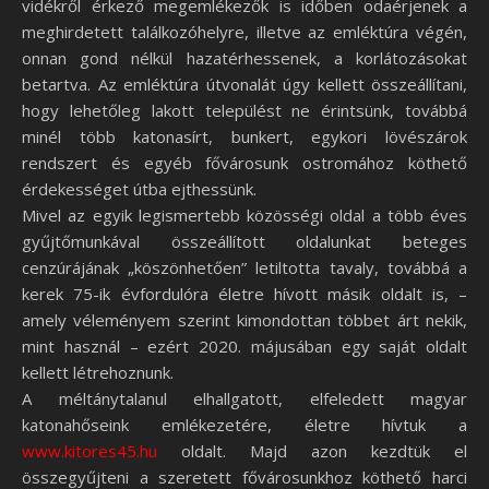
vidékről érkező megemlékezők is időben odaérjenek a
meghirdetett találkozóhelyre, illetve az emléktúra végén,
onnan gond nélkül hazatérhessenek, a korlátozásokat
betartva. Az emléktúra útvonalát úgy kellett összeállítani,
hogy lehetőleg lakott települést ne érintsünk, továbbá
minél több katonasírt, bunkert, egykori lövészárok
rendszert és egyéb fővárosunk ostromához köthető
érdekességet útba ejthessünk.
Mivel az egyik legismertebb közösségi oldal a több éves
gyűjtőmunkával összeállított oldalunkat beteges
cenzúrájának „köszönhetően” letiltotta tavaly, továbbá a
kerek 75-ik évfordulóra életre hívott másik oldalt is, –
amely véleményem szerint kimondottan többet árt nekik,
mint használ – ezért 2020. májusában egy saját oldalt
kellett létrehoznunk.
A méltánytalanul elhallgatott, elfeledett magyar
katonahőseink emlékezetére, életre hívtuk a
www.kitores45.hu
oldalt. Majd azon kezdtük el
összegyűjteni a szeretett fővárosunkhoz köthető harci