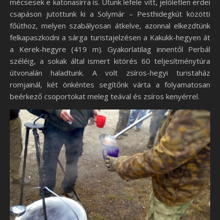
mécsesek e katonasírra is. Utunk lefele vitt, jelöletlen erdei
csapáson jutottunk ki a Solymár – Pesthidegkút közötti
főúthoz, melyen szabályosan átkelve, azonnal elkezdtünk
felkapaszkodni a sárga turistajelzésen a Kakukk-hegyen át
a Kerek-hegyre (419 m). Gyakorlatilag innentől Perbál
széléig, a sokak által ismert kitörés 60 teljesítménytúra
útvonalán haladtunk. A volt zsíros-hegyi turistaház
romjainál, két önkéntes segítőnk várta a folyamatosan
beérkező csoportokat meleg teával és zsíros kenyérrel.