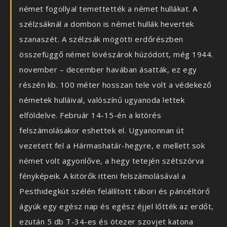
német fogollyal temettették a német hullákat. A
szélzsáknál a dombon is német hullák hevertek
szanaszét. A szélzsák mögötti erdőrészben
összefüggő német lövészárok húzódott, még 1944.
november – december havában ásatták, ez egy
részén kb. 100 méter hosszan tele volt a védekező
németek hulláival, valószínű ugyanoda lettek
elföldelve. Február 14-15-én a kitörés
felszámolásakor eshettek el. Ugyanonnan út
vezetett fel a Hármashatár-hegyre, e mellett sok
német volt agyonlőve, a hegy tetején szétszórva
fényképeik. A kitörők itteni felszámolásával a
Pesthidegkút szélén felállított tábori és páncéltörő
ágyúk egy egész nap és egész éjjel lőtték az erdőt,
ezután 5 db T-34-es és ötezer szovjet katona