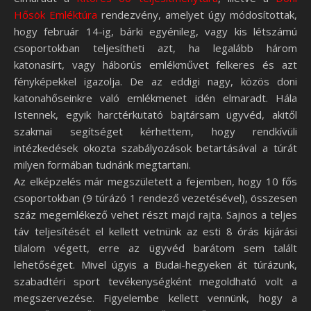
Hősök Emléktúra
rendezvény, amelyet úgy módosítottak,
hogy február 14-ig, bárki egyénileg, vagy kis létszámú
csoportokban teljesítheti azt, ha legalább három
katonasírt, vagy háborús emlékművet felkeres és azt
fényképekkel igazolja. De az eddigi nagy, közös doni
katonahőseinkre való emlékmenet idén elmaradt. Hála
Istennek, egyik harctérkutató bajtársam ügyvéd, akitől
szakmai segítséget kérhettem, hogy rendkívüli
intézkedések okozta szabályozások betartásával a túrát
milyen formában tudnánk megtartani.
Az elképzelés már megszületett a fejemben, hogy 10 fős
csoportokban (9 túrázó 1 rendező vezetésével), összesen
száz megemlékező vehet részt majd rajta. Sajnos a teljes
táv teljesítését el kellett vetnünk az esti 8 órás kijárási
tilalom végett, erre az ügyvéd barátom sem talált
lehetőséget. Mivel úgyis a Budai-hegyeken át túrázunk,
szabadtéri sport tevékenységként megoldható volt a
megszervezése. Figyelembe kellett vennünk, hogy a