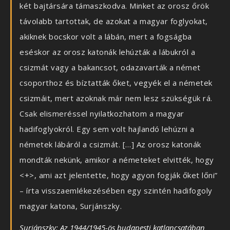
két bajtársára támaszkodva. Minket az orosz őrök
távolabb tartottak, de azokat a magyar foglyokat,
akiknek bocskor volt a lábán, mert a fogságba
eséskor az orosz katonák lehúzták a lábukról a
csizmát vagy a bakancsot, odazavarták a német
csoporthoz és bíztatták őket, vegyék el a németek
csizmáit, mert azoknak már nem lesz szükségük rá.
Csak elismeréssel nyilatkozhatom a magyar
hadifoglyokról. Egy sem volt hajlandó lehúzni a
németek lábáról a csizmát. […] Az orosz katonák
mondták nekünk, amikor a németeket elvitték, hogy
<+>, ami azt jelentette, hogy agyon fogják őket lőni”
– írta visszaemlékezésében egy szintén hadifogoly
magyar katona, Surjánszky.
Surjánszky: Az 1944/1945-ös budapesti katlancsatában