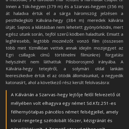
Innen a Tök-hegyen (379 m) és a Szarvas-hegyen (356 m)
át haladva értük el a sárga háromszög jelzésen a
pesthidegkúti Kálvária-hegy (384 m) meredek kálvária
útját. Sajnos a kilátásban nem lehetett gyönyörködni, mert
egész utunk során, tejföl szerű ködben haladtunk. Emiatt a
leghíresebb, legtöbb mozinézőt vonzó film (összesen
több mint tízmillióan vettek annak idején mozijegyet az
Egri csillagok című történelmi filmünkre) forgatási
helyszínét nem láthattuk Pilisborosjenő irányába. A
Kálvária-hegy tetejéről, a solymári oldal lankáin
leereszkedve értük el az ötödik állomásunkat, a negyedik
katonasírt, ahol a következő rész került felolvasásra:
A Kálvárián a Szarvas-hegy lejtője felől felvezető út
mélyében volt elhagyva egy német Sd.Kfz.251-es
félhernyótalpas páncélos német felségjellel, amely
körül rengeteg szétdobált lőszer, kézigránát és