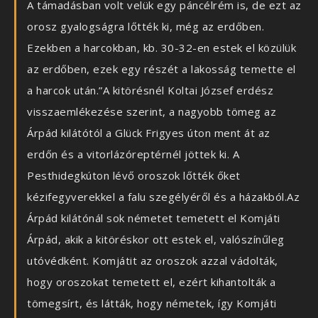
A támadásban volt velük egy páncélrém is, de ezt az
orosz gyalogságra lőtték ki, még az erdőben.
Ezekben a harcokban, kb. 30-32-en estek el közülük
az erdőben, ezek egy részét a lakosság temette el
a harcok után.”A kitörésnél Koltai József erdész
visszaemlékezése szerint, a nagyobb tömeg az
Árpád kilátótól a Glück Frigyes úton ment át az
erdőn és a vitorlázóreptérnél jöttek ki. A
Pesthidegkúton lévő oroszok lőtték őket
kézifegyverekkel a falu szegélyéről és a házakból.Az
Árpád kilátónál sok németet temetett el Komjáti
Árpád, akik a kitöréskor ott estek el, valószínűleg
utóvédként. Komjátit az oroszok azzal vádolták,
hogy oroszokat temetett el, ezért kihantolták a
tömegsírt, és látták, hogy németek, így Komjáti