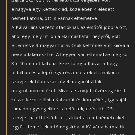
páncélököl volt. A Temető utca végében volt
elhagyva egy Kettenkrad, közelében 4 elesett
német katona, ott is vannak eltemetve.
A Kálváriára vezető stációknál, az elsőtől jobbra ott,
ahol egy mély út jön a Hármashatár-hegyről, volt
eltemetve 3 magyar fiatal. Csak kettőnek volt kiírva a
neve a fakeresztre. A hegyen van eltemetve még kb.
35-40 német katona. Ezek főleg a Kálvária-hegy
oldalban és a lejtő egy részén estek el, amikor a
szovjetek több száz fővel megpróbálták
megrohamozni őket. Mivel a szovjet tüzérség kicsit
késve kezdte lőni a Kálváriát és környékét, így saját
támadó egységeikbe is belőttek, ezért kb. 25
szovjet halott feküdt ott, akiket a fenti németekkel
együtt temettek a tömegsírba. A Kálvária harmadik