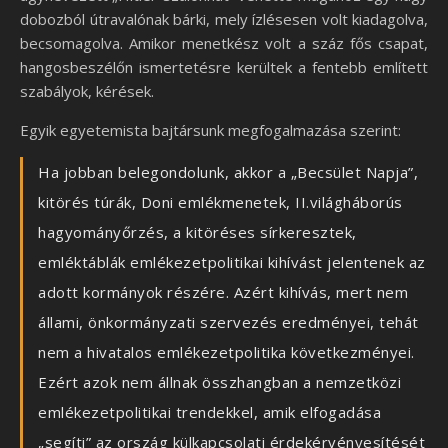
dobozból útravalónak bárki, mely ízlésesen volt kiadagolva,
becsomagolva. Amikor menetkész volt a száz fős csapat,
hangosbeszélőn ismertetésre kerültek a fentebb említett
szabályok, kérések.
Egyik egyetemista bajtársunk megfogalmazása szerint:
Ha jobban belegondolunk, akkor a „Becsület Napja”,
kitörés túrák, Doni emlékmenetek, II.világháborús
hagyományőrzés, a kitöréses sírkeresztek,
emléktáblák emlékezetpolitikai kihívást jelentenek az
adott kormányok részére. Azért kihívás, mert nem
állami, önkormányzati szervezés eredményei, tehát
nem a hivatalos emlékezetpolitika következményei.
Ezért azok nem állnak összhangban a nemzetközi
emlékezetpolitikai trendekkel, amik elfogadása
„segíti” az ország külkapcsolati érdekérvényesítését