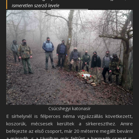
ismeretlen szerző levele
Csúcshegyi katonasír
E sírhelynél is félperces néma vigyázzállás következett,
koszorúk, mécsesek kerültek a sírkereszthez. Amire
befejezte az első csoport, már 20 méterre megállt bevárni
a második, s a távolban már feltűnt a harmadik csapat is.