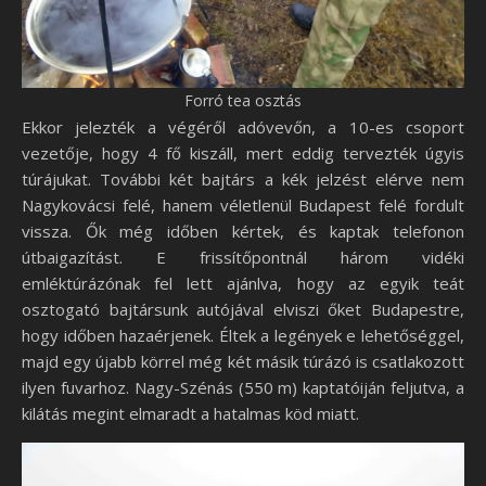
Forró tea osztás
Ekkor jelezték a végéről adóvevőn, a 10-es csoport
vezetője, hogy 4 fő kiszáll, mert eddig tervezték úgyis
túrájukat. További két bajtárs a kék jelzést elérve nem
Nagykovácsi felé, hanem véletlenül Budapest felé fordult
vissza. Ők még időben kértek, és kaptak telefonon
útbaigazítást. E frissítőpontnál három vidéki
emléktúrázónak fel lett ajánlva, hogy az egyik teát
osztogató bajtársunk autójával elviszi őket Budapestre,
hogy időben hazaérjenek. Éltek a legények e lehetőséggel,
majd egy újabb körrel még két másik túrázó is csatlakozott
ilyen fuvarhoz. Nagy-Szénás (550 m) kaptatóiján feljutva, a
kilátás megint elmaradt a hatalmas köd miatt.