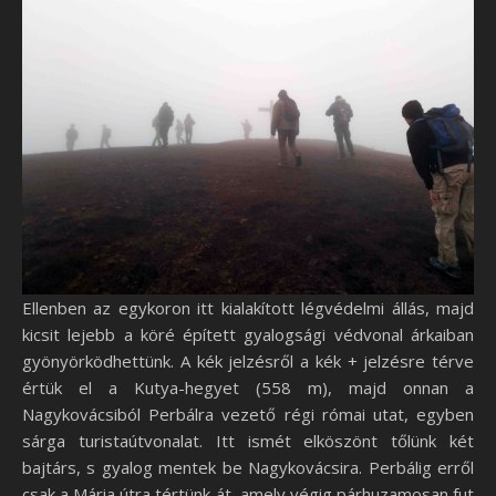
Ellenben az egykoron itt kialakított légvédelmi állás, majd
kicsit lejebb a köré épített gyalogsági védvonal árkaiban
gyönyörködhettünk. A kék jelzésről a kék + jelzésre térve
értük el a Kutya-hegyet (558 m), majd onnan a
Nagykovácsiból Perbálra vezető régi római utat, egyben
sárga turistaútvonalat. Itt ismét elköszönt tőlünk két
bajtárs, s gyalog mentek be Nagykovácsira. Perbálig erről
csak a Mária útra tértünk át, amely végig párhuzamosan fut