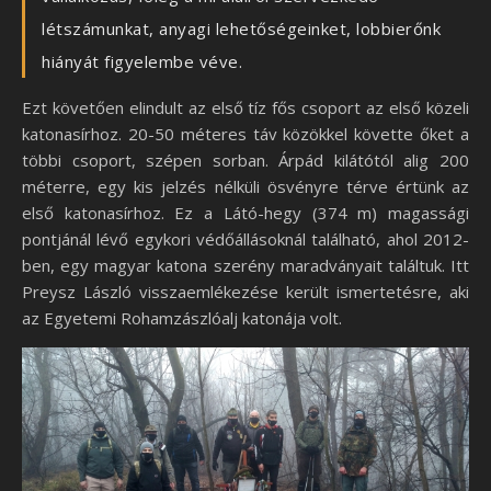
létszámunkat, anyagi lehetőségeinket, lobbierőnk
hiányát figyelembe véve.
Ezt követően elindult az első tíz fős csoport az első közeli
katonasírhoz. 20-50 méteres táv közökkel követte őket a
többi csoport, szépen sorban. Árpád kilátótól alig 200
méterre, egy kis jelzés nélküli ösvényre térve értünk az
első katonasírhoz. Ez a Látó-hegy (374 m) magassági
pontjánál lévő egykori védőállásoknál található, ahol 2012-
ben, egy magyar katona szerény maradványait találtuk. Itt
Preysz László visszaemlékezése került ismertetésre, aki
az Egyetemi Rohamzászlóalj katonája volt.