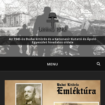
Az 1945-ös Budai kitörés és a Katonasír Kutató és Ápoló
Egyesület hivatalos oldala
MENU