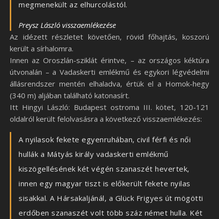
megmenekült az elhurcolástól.
Preysz László visszaemlékezése
Az idézett részletet követően, rövid főhajtás, koszorú
került a sírhalomra.
Innen az Oroszlán-sziklát érintve, – az országos kéktúra
útvonalán – a Vadaskerti emlékmű és egykori légvédelmi
állásrendszer mentén elhaladva, értük el a Homok-hegy
(340 m) aljában található katonasírt.
Itt Hingyi László: Budapest ostroma III. kötet, 120-121
oldalról került felolvasásra a következő visszaemlékezés:
A nyilasok fekete egyenruhában, civil férfi és női
hullák a Mátyás király vadaskerti emlékmű
kiszögellésének két végén szanaszét hevertek,
innen egy magyar tiszt is előkerült fekete nyilas
sisakkal. A Hársakaljánál, a Glück Frigyes út mögötti
erdőben szanaszét volt több száz német hulla. Két