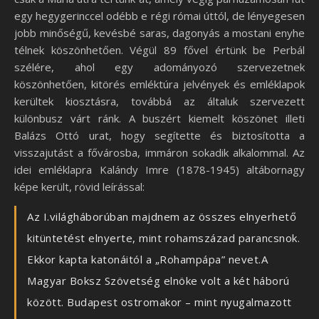
egy hegygerinccel odébb e régi római úttól, de lényegesen
jobb minőségű, kevésbé saras, dagonyás a mostani enyhe
télnek köszönhetően. Végül 89 fővel értünk be Perbál
szélére, ahol egy adományozó szervezetnek
köszönhetően, kitörés emléktúra jelvények és emléklapok
kerültek kiosztásra, továbbá az általuk szervezett
különbusz várt ránk. A buszért kiemelt köszönet illeti
Balázs Ottó urat, hogy segítette és biztosította a
visszajutást a fővárosba, immáron sokadik alkalommal. Az
idei emléklapra Kalándy Imre (1878-1945) altábornagy
képe került, rövid leírással:
Az I.világháborúban majdnem az összes elnyerhető
kitüntetést elnyerte, mint rohamszázad parancsnok.
Ekkor kapta katonáitól a „Rohampápa” nevet.A
Magyar Boksz Szövetség elnöke volt a két háború
között. Budapest ostromakor – mint nyugalmazott