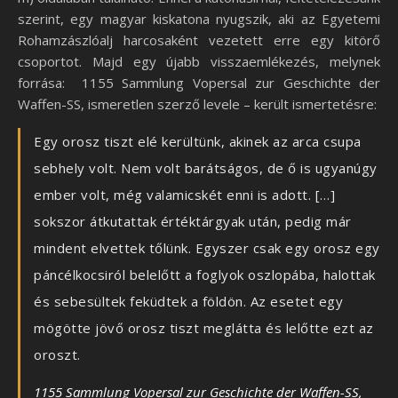
szerint, egy magyar kiskatona nyugszik, aki az Egyetemi
Rohamzászlóalj harcosaként vezetett erre egy kitörő
csoportot. Majd egy újabb visszaemlékezés, melynek
forrása: 1155 Sammlung Vopersal zur Geschichte der
Waffen-SS, ismeretlen szerző levele – került ismertetésre:
Egy orosz tiszt elé kerültünk, akinek az arca csupa
sebhely volt. Nem volt barátságos, de ő is ugyanúgy
ember volt, még valamicskét enni is adott. […]
sokszor átkutattak értéktárgyak után, pedig már
mindent elvettek tőlünk. Egyszer csak egy orosz egy
páncélkocsiról belelőtt a foglyok oszlopába, halottak
és sebesültek feküdtek a földön. Az esetet egy
mögötte jövő orosz tiszt meglátta és lelőtte ezt az
oroszt.
1155 Sammlung Vopersal zur Geschichte der Waffen-SS,