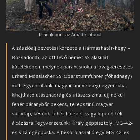
Kiindulópont az Árpád kilátónál
A zászlóalj bevetési körzete a Hármashatár-hegy –
Rózsadomb, az ott lévő német SS alakulat
kötelékében, melynek parancsnoka a lovagkeresztes
Erhard Mösslacher SS-Obersturmführer (főhadnagy)
volt. Egyenruhánk: magyar honvédségi egyenruha,
kihajtható utásznadrág és utászcsizma, ujj nélküli
fehér báránybőr bekecs, terepszínű magyar
sátorlap, később fehér hólepel, vagy lepedő téli
álcázásra.Fegyverzetünk: Király géppisztoly, MG-42-
es villámgéppuska. A besorolásnál ő egy MG-42-es