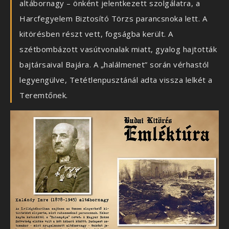
altábornagy – önként jelentkezett szolgálatra, a
Harcfegyelem Biztosító Törzs parancsnoka lett. A
kitörésben részt vett, fogságba került. A
szétbombázott vasútvonalak miatt, gyalog hajtották
bajtársaival Bajára. A „halálmenet” során vérhastól
legyengülve, Tetétlenpusztánál adta vissza lelkét a
Teremtőnek.