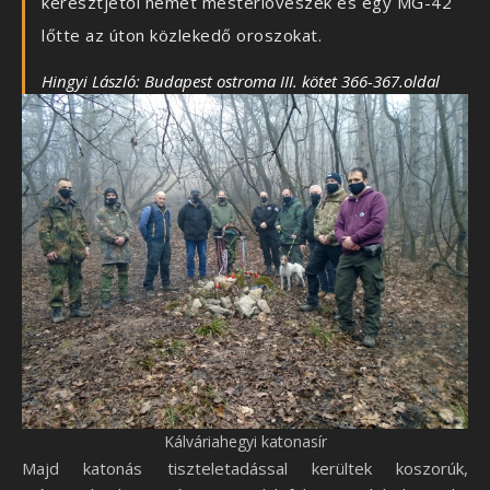
keresztjétől német mesterlövészek és egy MG-42
lőtte az úton közlekedő oroszokat.
Hingyi László: Budapest ostroma III. kötet 366-367.oldal
Kálváriahegyi katonasír
Majd katonás tiszteletadással kerültek koszorúk,