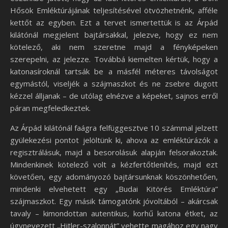
Hősök Emléktúrájának teljesítésével ötvözhetnénk, afféle
kettőt az egyben. Ezt a tervet ismertettük is az Árpád
kilátónál megjelent bajtársakkal, jelezve, hogy ez nem
kötelező, aki nem szeretne majd a fényképeken
szerepelni, az jelezze. Továbbá kiemelten kértük, hogy a
katonasíroknál tartsák be a másfél méteres távolságot
egymástól, viseljék a szájmaszkot és ne zsebre dugott
kézzel álljanak – de utólag elnézve a képeket, sajnos erről
páran megfeledkeztek.
Az Árpád kilátónál faágra felfüggesztve 10 számmal jelzett
gyülekezési pontot jelöltünk ki, ahova az emléktúrázók a
regisztrálásuk, majd a besorolásuk alapján felsorakoztak.
Mindenkinek kötelező volt a kézfertőtlenítés, majd ezt
követően, egy adományozó bajtársunknak köszönhetően,
mindenki elvehetett egy „Budai Kitörés Emléktúra”
szájmaszkot. Egy másik támogatónk jóvoltából – akárcsak
tavaly – kimondottan autentikus, korhű katona étket, az
úgynevezett „Hitler-szalonnát” vehette magához egy nagy