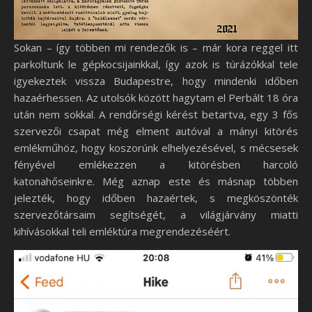
Sokan – így többen mi rendezők is – már kora reggel itt
parkoltunk le gépkocsijainkkal, így azok is túrázókkal tele
igyekeztek vissza Budapestre, hogy mindenki időben
hazaérhessen. Az utolsók között hagytam el Perbált 18 óra
után nem sokkal. A rendőrségi kérést betartva, egy 3 fős
szervezői csapat még elment autóval a mányi kitörés
emlékműhöz, hogy koszorúnk elhelyezésével, s mécsesek
fényével emlékezzen a kitörésben harcoló
katonahőseinkre. Még aznap este és másnap többen
jelezték, hogy időben hazaértek, s megköszönték
szervezőtársaim segítségét, a világjárvány miatti
kihívásokkal teli emléktúra megrendezéséért.