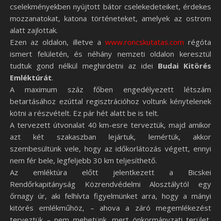
cselekményekben nyújtott bátor cselekedeteiket, érdekes
mozzanatokat, katona történeteket, amelyek az ostrom
alatt zajlottak.
Ezen az oldalon, illetve a
www.roncskutatas.com
régóta
ismert felületén, és néhány nemzeti oldalon keresztül
tudtuk gond nélkül meghirdetni az idei
Budai Kitörés
Emléktúrát
.
A maximum száz főben engedélyezett létszám
betartásához ezúttal regisztrációhoz voltunk kénytelenek
kötni a részvételt. Ez pár hét alatt be is telt.
A tervezett útvonalat 40 km-esre terveztük, majd amikor
azt két szakaszban lejártuk, lemértük, akkor
szembesültünk vele, hogy az időkorlátozás végett, ennyi
nem fér bele, legfeljebb 30 km teljesíthető.
Az emléktúra előtt jelentkezett a Bicskei
Rendőrkapitányság Közrendvédelmi Alosztálytól egy
őrnagy úr, aki felhívta figyelmünket arra, hogy a mányi
kitörés emlékműhöz, – ahova a záró megemlékezést
terveztük – nem mehetünk, mert önkormányzati terület,