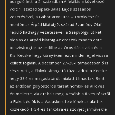
adagoló lett, a 2. században.A felállás a következő
volt: 1. század Sipeki-Balás Lajos százados
vezetésével, a Gábor Áron utca – Törökvész út
mentén az Árpád kilátóig2. század Szamódy Olaf
repülő hadnagy vezetésével, a Szépvölgyi út két
oldalán az Árpád kilátóig.Az oroszok minden este
beszivárogtak az erdőbe az Oroszlán-szikla és a
Kis-Kecske-hegy környékén, ezt minden éjjel vissza
kellett foglalni. A december 27-28-i támadásban ő is
részt vett, a Flakok támogató tüzet adtak a Kecske-
hegy 334-es magaslatáról, mialatt támadtak. Bent
az erdőben golyószórós társát homlok és ál lövés
éri mellette, aki ott halt meg. Később a füves részről
a Flakok és ők is a Vadaskert felé lőnek az alattuk
közlekedő T-34-es tankokra és szovjet járművekre.