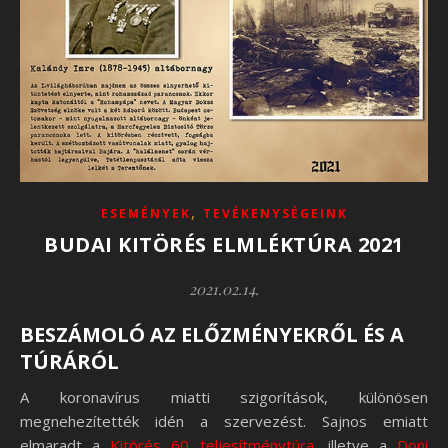
,
ESEMÉNYEK
TEVÉKENYSÉGEINK
BUDAI KITÖRÉS ELMLÉKTÚRA 2021
2021.02.14.
BESZÁMOLÓ AZ ELŐZMÉNYEKRŐL ÉS A
TÚRÁRÓL
A koronavírus miatti szigorítások, különösen
megnehezítették idén a szervezést. Sajnos emiatt
elmaradt a
Kitörés 60 teljesítménytúra
, illetve a
Doni