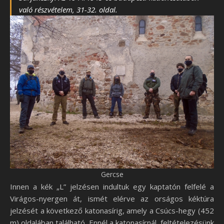
való részvételem, 31-32. oldal.
Gercse
Innen a kék „L” jelzésen indultuk egy kaptatón felfelé a
Virágos-nyergen át, ismét elérve az orságos kéktúra
jelzését a következő katonasírig, amely a Csúcs-hegy (452
m) oldalában található. Ennél a katonasírnál, feltételezésünk