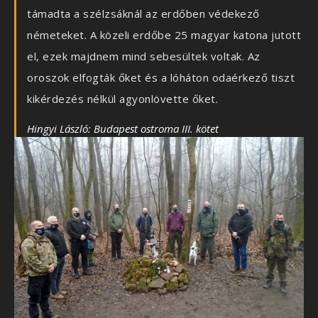
támadta a szélzsáknál az erdőben védekező
németeket. A közeli erdőbe 25 magyar katona jutott
el, ezek majdnem mind sebesültek voltak. Az
oroszok elfogták őket és a lóháton odaérkező tiszt
kikérdezés nélkül agyonlövette őket.
Hingyi László: Budapest ostroma III. kötet