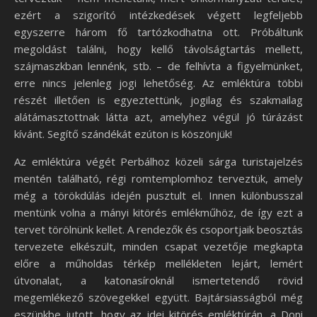
ezért a szigorító intézkedések végett legfeljebb
egyszerre három fő tartózkodhatna ott. Próbáltunk
megoldást találni, hogy kellő távolságtartás mellett,
szájmaszkban lennénk, stb. – de felhívta a figyelmünket,
erre nincs jelenleg jogi lehetőség. Az emléktúra többi
részét illetően is egyeztettünk, jogilag és szakmailag
alátámasztottnak látta azt, amelyhez végül jó túrázást
kívánt. Segítő szándékát ezúton is köszönjük!
Az emléktúra végét Perbálhoz közeli sárga turistajelzés
mentén található, régi romtemplomhoz terveztük, amely
még a törökdúlás idején pusztult el. Innen különbusszal
mentünk volna a mányi kitörés emlékműhöz, de így ezt a
tervet törölnünk kellet. A rendezők és csoportjaik beosztás
tervezete elkészült, minden csapat vezetője megkapta
előre a műholdas térkép mellékleten lejárt, lemért
útvonalat, a katonasíroknál ismertetendő rövid
megemlékező szövegekkel együtt. Bajtársiasságból még
eszünkbe jutott, hogy az idei kitörés emléktúrán, a Doni