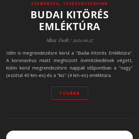
,
ESEMÉNYEK
TEVÉKENYSÉGEINK
BUDAI KITÖRÉS
EMLÉKTÚRA
Alkay Zsolt
/
2021.01.17.
Idén is megrendezésre kerül a "Budai Kitörés Emléktúra".
A koronavírus miatt meghozott óvintézkedések végett,
külön kerül megrendezésre nappali időpontban a "nagy"
(ezúttal 40 km-es) és a "kis" (4 km-es) emléktúra.
TOVÁBB