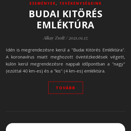
,
ESEMÉNYEK
TEVÉKENYSÉGEINK
BUDAI KITÖRÉS
EMLÉKTÚRA
Alkay Zsolt
/
2021.01.17.
Idén is megrendezésre kerül a "Budai Kitörés Emléktúra".
A koronavírus miatt meghozott óvintézkedések végett,
külön kerül megrendezésre nappali időpontban a "nagy"
(ezúttal 40 km-es) és a "kis" (4 km-es) emléktúra.
TOVÁBB