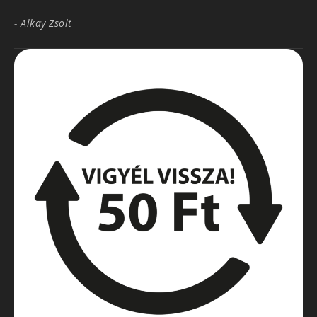
-
Alkay Zsolt