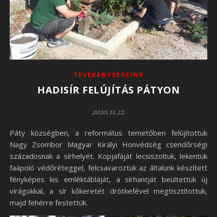
TEVÉKENYSÉGEINK
HADISÍR FELÚJÍTÁS PÁTYON
2020.11.22.
Páty községben, a református temetőben felújítottuk
Nagy Zsombor Magyar Királyi Honvédség csendőrségi
századosnak a sírhelyét. Kopjafáját lecsiszoltuk, lekentük
faápoló védőréteggel, felcsavaroztuk az általunk készített
fényképes kis emléktábláját, a sírhantját beültettük új
virágokkal, a sír kőkeretét drótkefével megtisztítottuk,
majd fehérre festettük.