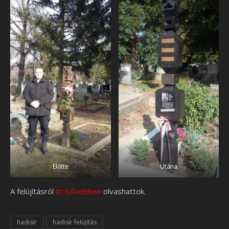
Előtte
Utána
A felújításról
itt bővebben
olvashattok.
hadisír
hadisír felújítás