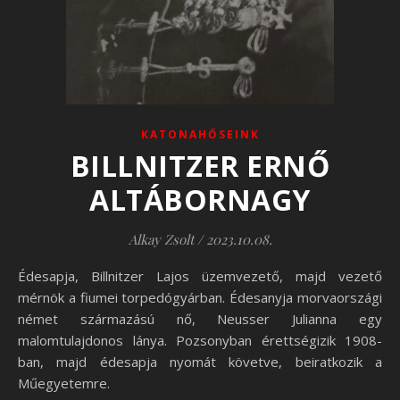
KATONAHŐSEINK
BILLNITZER ERNŐ
ALTÁBORNAGY
Alkay Zsolt
/
2023.10.08.
Édesapja, Billnitzer Lajos üzemvezető, majd vezető
mérnök a fiumei torpedógyárban. Édesanyja morvaországi
német származású nő, Neusser Julianna egy
malomtulajdonos lánya. Pozsonyban érettségizik 1908-
ban, majd édesapja nyomát követve, beiratkozik a
Műegyetemre.