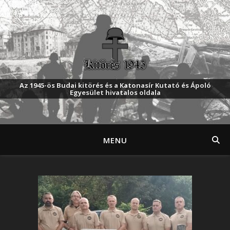
Az 1945-ös Budai kitörés és a Katonasír Kutató és Ápoló
Egyesület hivatalos oldala
MENU