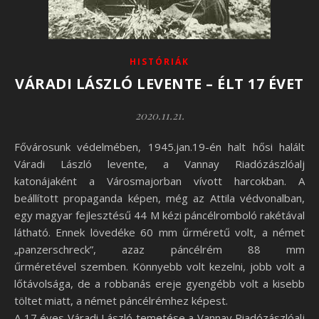
HISTÓRIÁK
VÁRADI LÁSZLÓ LEVENTE – ÉLT 17 ÉVET
2020.11.21.
Fővárosunk védelmében, 1945.jan.19-én halt hősi halált
Váradi László levente, a Vannay Riadózászlóalj
katonájaként a Városmajorban vívott harcokban. A
beállított propaganda képen, még az Attila védvonalban,
egy magyar fejlesztésű 44 M kézi páncélromboló rakétával
látható. Ennek lövedéke 60 mm űrméretű volt, a német
„panzerschreck”, azaz páncélrém 88 mm
űrméretével szemben. Könnyebb volt kezelni, jobb volt a
lőtávolsága, de a robbanás ereje gyengébb volt a kisebb
töltet miatt, a német páncélrémhez képest.
A 17 éves Váradi László temetése a Vannay Riadózászlóalj