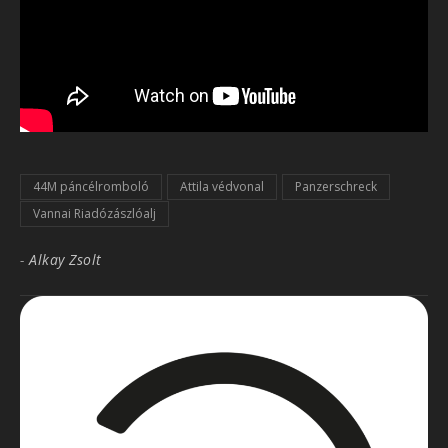
44M páncélromboló
Attila védvonal
Panzerschreck
Vannai Riadózászlóalj
-
Alkay Zsolt