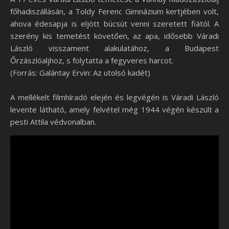
főhadiszállásán, a Toldy Ferenc Gimnázium kertjében volt,
ahova édesapja is eljött búcsút venni szeretett fiától. A
szerény kis temetést követően, az apa, idősebb Váradi
László visszament alakulatához, a Budapest
Őrzászlóaljhoz, s folytatta a fegyveres harcot.
(Forrás: Galántay Ervin: Az utolsó kadét)
A mellékelt filmhíradó elején és legvégén is Váradi László
levente látható, amely felvétel még 1944 végén készült a
pesti Attila védvonalban.