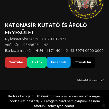
KATONASÍR KUTATÓ ÉS ÁPOLÓ
EGYESÜLET
Nyilvántartási szám: 01-02-0017871
Adószám:19349626-1-42
Bankszámlaszám: HU41 1171 4044 2143 8974 0000 0000
YouTube
TikTok
Facebook
TTurak.hu
Adatvédelmi tájékoztató
Kedves Látogató! Oldalunkon csak a működéshez szükséges
cookie-kat használjuk. Látogatóinkról nem gyűjtünk és nem
© Katonasír Kutató és Ápoló Egyesület 2020-2026
tárolunk semmilyen adatot.