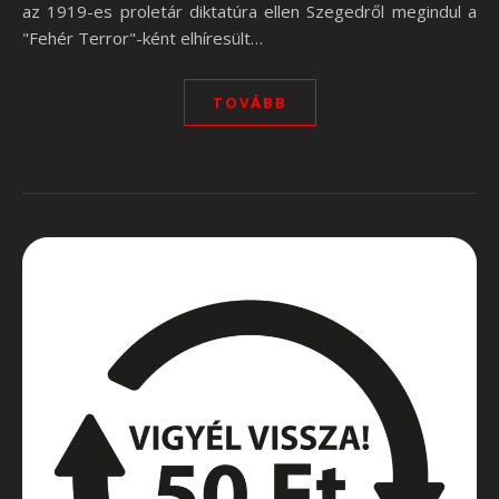
az 1919-es proletár diktatúra ellen Szegedről megindul a
"Fehér Terror"-ként elhíresült…
TOVÁBB