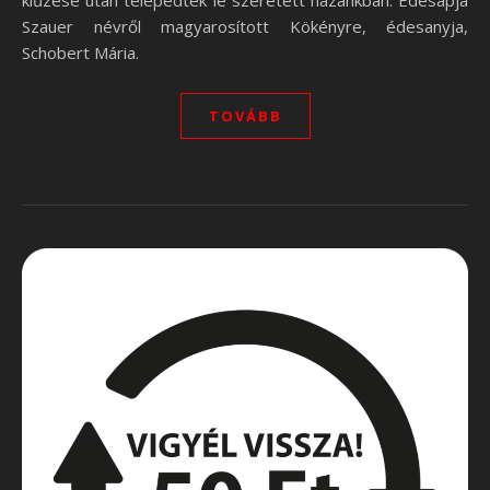
kiűzése után telepedtek le szeretett hazánkban. Édesapja
Szauer névről magyarosított Kökényre, édesanyja,
Schobert Mária.
TOVÁBB