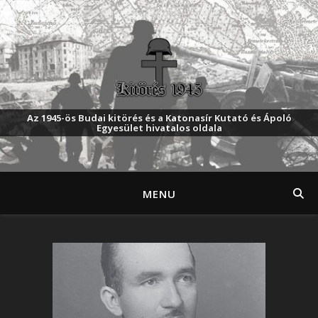
Az 1945-ös Budai kitörés és a Katonasír Kutató és Ápoló
Egyesület hivatalos oldala
MENU