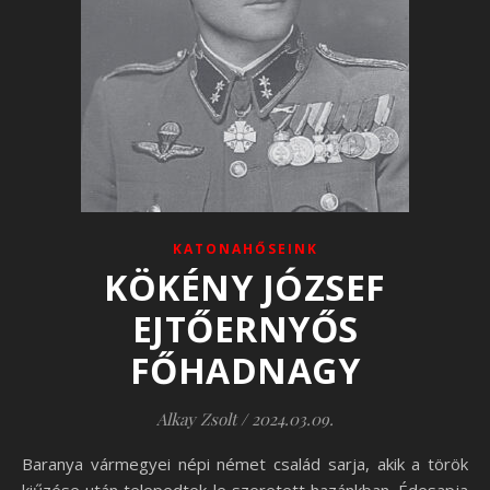
KATONAHŐSEINK
KÖKÉNY JÓZSEF
EJTŐERNYŐS
FŐHADNAGY
Alkay Zsolt
/
2024.03.09.
Baranya vármegyei népi német család sarja, akik a török