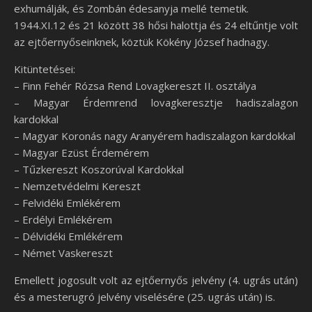
exhumálják, és Zombán édesanyja mellé temetik.
1944.XI.12 és 21 között 38 hősi halottja és 24 eltűntje volt
az ejtőernyőseinknek, köztük Kökény József hadnagy.
Kitüntetései:
– Finn Fehér Rózsa Rend Lovagkereszt II. osztálya
– Magyar Érdemrend lovagkeresztje hadiszalagon
kardokkal
– Magyar Koronás nagy Aranyérem hadiszalagon kardokkal
– Magyar Ezüst Érdemérem
– Tűzkereszt Koszorúval Kardokkal
– Nemzetvédelmi Kereszt
– Felvidéki Emlékérem
– Erdélyi Emlékérem
– Délvidéki Emlékérem
– Német Vaskereszt
Emellett jogosult volt az ejtőernyős jelvény (4. ugrás után)
és a mesterugró jelvény viselésére (25. ugrás után) is.