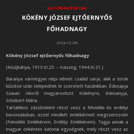
KATONAHŐSEINK
KÖKÉNY JÓZSEF EJTŐERNYŐS
FŐHADNAGY
2024.03.09.
Kökény József ejtőernyős főhadnagy
(Kisújbánya, 1913.XI.23. – Isaszeg, 1944.XI.21.)
Baranya vármegyei népi német család sarja, akik a török
kiűzése után telepedtek le szeretett hazánkban. Édesapja
Szauer névről magyarosított Kökényre, édesanyja,
Schobert Mária.
Tartalékos zászlósként részt vesz a felvidéki és erdélyi
bevonulásban, ezzel mindkét emlékérmet megszerezvén
(Felvidéki Emlékérem, Erdélyi Emlékérem). Tagja annak a
magyar önkéntes katonai egységnek, mely részt vesz az