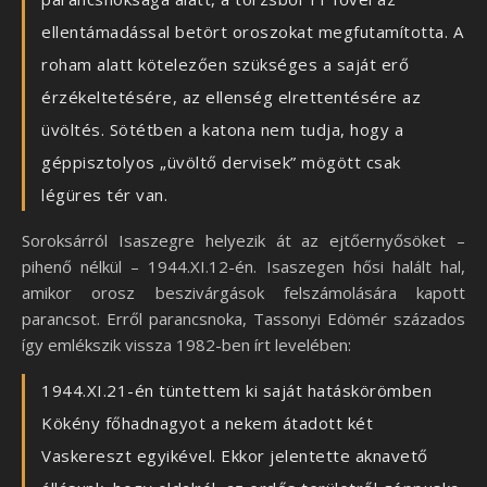
ellentámadással betört oroszokat megfutamította. A
roham alatt kötelezően szükséges a saját erő
érzékeltetésére, az ellenség elrettentésére az
üvöltés. Sötétben a katona nem tudja, hogy a
géppisztolyos „üvöltő dervisek” mögött csak
légüres tér van.
Soroksárról Isaszegre helyezik át az ejtőernyősöket –
pihenő nélkül – 1944.XI.12-én. Isaszegen hősi halált hal,
amikor orosz beszivárgások felszámolására kapott
parancsot. Erről parancsnoka, Tassonyi Edömér százados
így emlékszik vissza 1982-ben írt levelében:
1944.XI.21-én tüntettem ki saját hatáskörömben
Kökény főhadnagyot a nekem átadott két
Vaskereszt egyikével. Ekkor jelentette aknavető