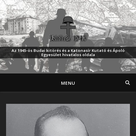
Az 1945-ös Budai kitörés és a Katonasír Kutató és Ápoló
Egyesület hivatalos oldala
MENU