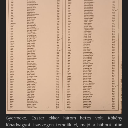
Gyermeke, Eszter ekkor három hetes volt. Kökény
főhadnagyot Isaszegen temetik el, majd a háború után