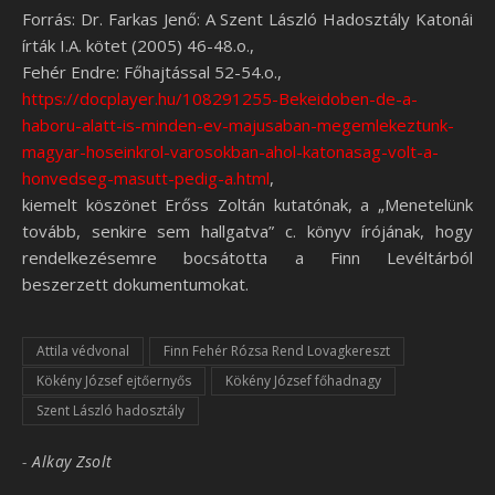
Forrás: Dr. Farkas Jenő: A Szent László Hadosztály Katonái
írták I.A. kötet (2005) 46-48.o.,
Fehér Endre: Főhajtással 52-54.o.,
https://docplayer.hu/108291255-Bekeidoben-de-a-
haboru-alatt-is-minden-ev-majusaban-megemlekeztunk-
magyar-hoseinkrol-varosokban-ahol-katonasag-volt-a-
honvedseg-masutt-pedig-a.html
,
kiemelt köszönet Erőss Zoltán kutatónak, a „Menetelünk
tovább, senkire sem hallgatva” c. könyv írójának, hogy
rendelkezésemre bocsátotta a Finn Levéltárból
beszerzett dokumentumokat.
Attila védvonal
Finn Fehér Rózsa Rend Lovagkereszt
Kökény József ejtőernyős
Kökény József főhadnagy
Szent László hadosztály
-
Alkay Zsolt