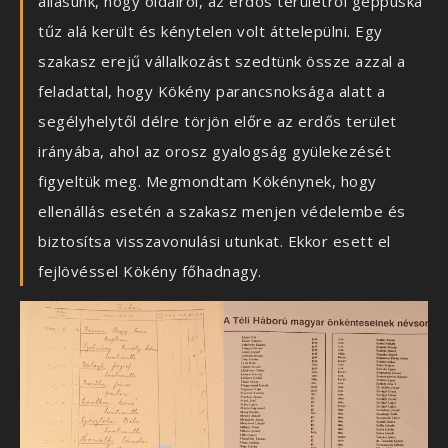
állásunk, hogy oldalról, az erdős területről géppuska
tűz alá került és kénytelen volt áttelepülni. Egy
szakasz erejű vállalkozást szedtünk össze azzal a
feladattal, hogy Kökény parancsnoksága alatt a
segélyhelytől délre törjön előre az erdős terület
irányába, ahol az orosz gyalogság gyülekezését
figyeltük meg. Megmondtam Kökénynek, hogy
ellenállás esetén a szakasz menjen védelembe és
biztosítsa visszavonulási utunkat. Ekkor esett el
fejlövéssel Kökény főhadnagy.