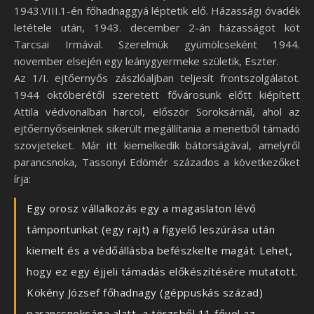
1943.VIII.1-én főhadnaggyá léptetik elő. Házassági óvadék
letétele után, 1943. december 2-án házasságot köt
Tarcsai Irmával. Szerelmük gyümölcseként 1944.
november elsején egy leánygyermeke születik, Eszter.
Az 1/I. ejtőernyős zászlóaljban teljesít frontszolgálatot.
1944 októberétől szeretett fővárosunk előtt kiépített
Attila védvonalban harcol, először Soroksárnál, ahol az
ejtőernyőseinknek sikerült megállítania a menetből támadó
szovjeteket. Már itt kiemelkedik bátorságával, amelyről
parancsnoka, Tassonyi Edömér százados a következőket
írja:
Egy orosz vállalkozás egy a magaslaton lévő
támpontunkat (egy rajt) a figyelő leszúrása után
kiemelt és a védőállásba befészkelte magát. Lehet,
hogy ez egy éjjeli támadás előkészítésére mutatott.
Kökény József főhadnagy (géppuskás század)
parancsnoksága alatt, a törzsből 11 fővel az