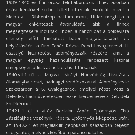
1939-1940-es finn-orosz téli háborúban. Ehhez azonban
óriási kerülővel körbe kellett utazniuk Európát, mivel a
Molotov – Ribbentrop paktum miatt, Hitler megtiltja a
magyar önkéntesek átvonulását, akik a finnek
megsegítésére indulnak. Ebben a háborúban a bolsevista
ellenség előtt tanúsított bátor magatartásáért és
helytállásáért a Finn Fehér Rózsa Rend Lovagkereszt II.
osztályú kitüntetést adományozzák részére, amit a
magyar egység hazaindulására rendezett katonai
ünnepségen adnak át neki és tiszt társainak.
1940.VII.1-től a Magyar Királyi Honvédség hivatásos
állományba veszi, hadnagyi rendfokozattal. Állományteste
Szekszárdon a 8. Gyalogezred, amellyel részt vesz a
Délvidéki hadműveletekben, ezzel kiérdemelve a Délvidéki
Emlékérmet.
1942.II.1-től a vitéz Bertalan Árpád Ejtőernyős Első
Zászlóaljhoz vezénylik Pápára. Ejtőernyős kiképzése után,
az 1942.X.1-én megalakult géppuskás században teljesít
szolgálatot, melynek később a parancsnoka lesz.