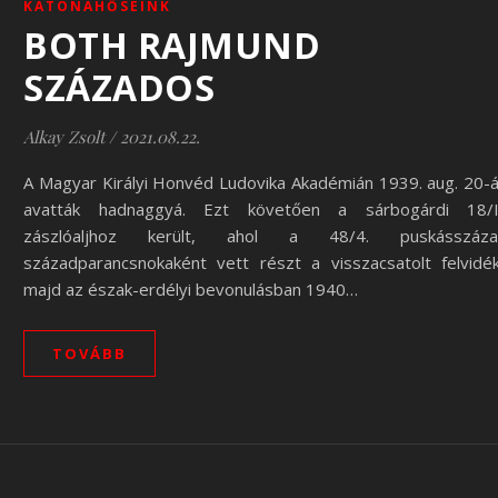
KATONAHŐSEINK
BOTH RAJMUND
SZÁZADOS
Alkay Zsolt
/
2021.08.22.
A Magyar Királyi Honvéd Ludovika Akadémián 1939. aug. 20-
avatták hadnaggyá. Ezt követően a sárbogárdi 18/I
zászlóaljhoz került, ahol a 48/4. puskásszáza
századparancsnokaként vett részt a visszacsatolt felvidék
majd az észak-erdélyi bevonulásban 1940…
TOVÁBB