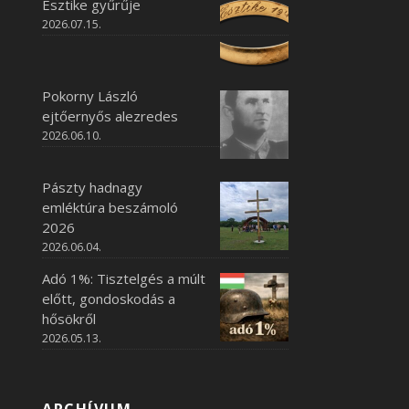
Esztike gyűrűje
2026.07.15.
Pokorny László
ejtőernyős alezredes
2026.06.10.
Pászty hadnagy
emléktúra beszámoló
2026
2026.06.04.
Adó 1%: Tisztelgés a múlt
előtt, gondoskodás a
hősökről
2026.05.13.