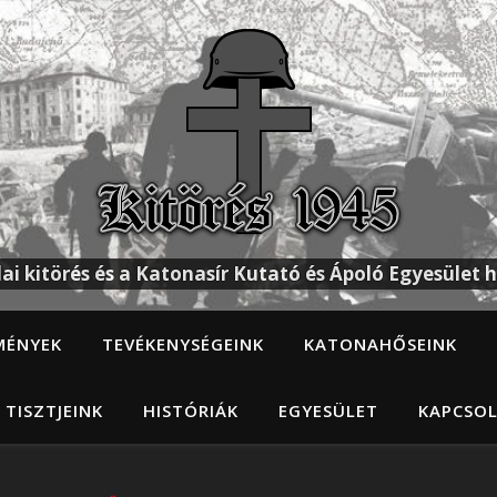
ai kitörés és a Katonasír Kutató és Ápoló Egyesület h
MÉNYEK
TEVÉKENYSÉGEINK
KATONAHŐSEINK
 TISZTJEINK
HISTÓRIÁK
EGYESÜLET
KAPCSO