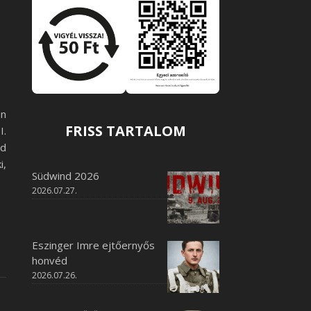
án
FRISS TARTALOM
I.
d
i,
Südwind 2026
2026.07.27.
Eszinger Imre ejtőernyős
honvéd
2026.07.26.