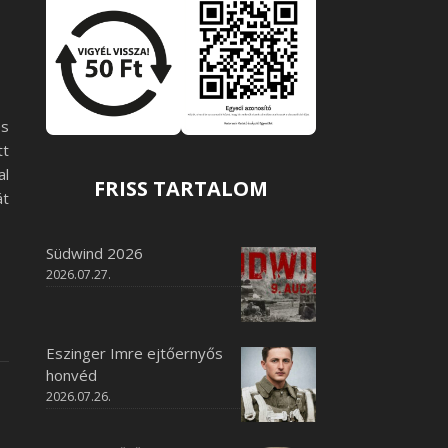
és
tt
al
FRISS TARTALOM
át
Südwind 2026
2026.07.27.
Eszinger Imre ejtőernyős
honvéd
2026.07.26.