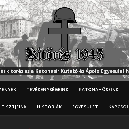
ai kitörés és a Katonasír Kutató és Ápoló Egyesület h
MÉNYEK
TEVÉKENYSÉGEINK
KATONAHŐSEINK
 TISZTJEINK
HISTÓRIÁK
EGYESÜLET
KAPCSO