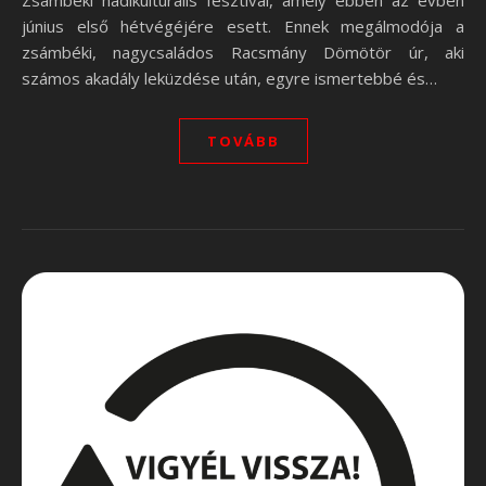
Zsámbéki hadikulturális fesztivál, amely ebben az évben
június első hétvégéjére esett. Ennek megálmodója a
zsámbéki, nagycsaládos Racsmány Dömötör úr, aki
számos akadály leküzdése után, egyre ismertebbé és…
TOVÁBB