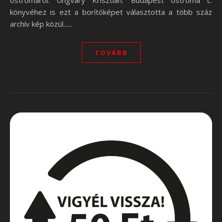
ostromáról. Ungváry Krisztián: Budapest ostroma c.
könyvéhez is ezt a borítóképet választotta a több száz
archív kép közül......
TOVÁBB