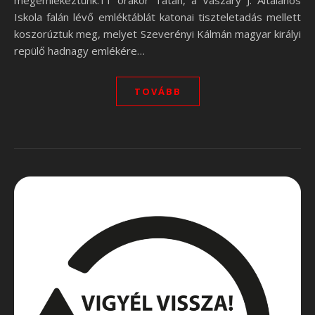
megemlékeztünk.11 órakor Tatán, a Vaszary J. Általános
Iskola falán lévő emléktáblát katonai tiszteletadás mellett
koszorúztuk meg, melyet Szeverényi Kálmán magyar királyi
repülő hadnagy emlékére…
TOVÁBB