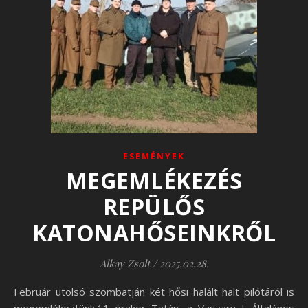
ESEMÉNYEK
MEGEMLÉKEZÉS
REPÜLŐS
KATONAHŐSEINKRŐL
Alkay Zsolt
/
2025.02.28.
Február utolsó szombatján két hősi halált halt pilótáról is