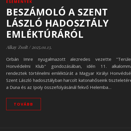
ESEMÉNYEK
BESZÁMOLÓ A SZENT
LÁSZLÓ HADOSZTÁLY
EMLÉKTÚRÁRÓL
Alkay Zsolt
/
2025.01.13.
Orbán Imre nyugalmazott alezredes vezette "Terüle
Honvédelmi Klub" gondozásában, idén 11. alkalomm
rendeztek történelmi emléktúrát a Magyar Királyi Honvéds
Szent László hadosztályban harcolt katonahőseink tiszteletér
a Duna és az Ipoly összefolyásánál fekvő Helemba…
TOVÁBB