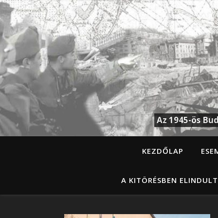
Az 1945-ös Bud
KEZDŐLAP
ESE
A KITÖRÉSBEN ELINDULT