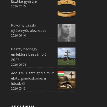
Esztike gyűrűje
2026.07.15.
Pokorny László
ejtőernyős alezredes
2026.06.10.
Pászty hadnagy
emléktúra beszámoló
2026
2026.06.04.
Adó 1%: Tisztelgés a múlt
előtt, gondoskodás a
hősökről
2026.05.13.