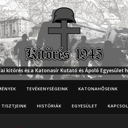
ai kitörés és a Katonasír Kutató és Ápoló Egyesület h
MÉNYEK
TEVÉKENYSÉGEINK
KATONAHŐSEINK
 TISZTJEINK
HISTÓRIÁK
EGYESÜLET
KAPCSO