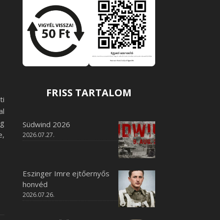
FRISS TARTALOM
ti
al
ég
Südwind 2026
e,
2026.07.27.
Eszinger Imre ejtőernyős
honvéd
2026.07.26.