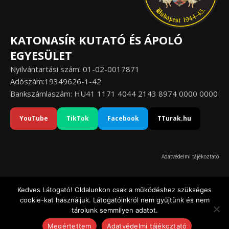
KATONASÍR KUTATÓ ÉS ÁPOLÓ
EGYESÜLET
Nyilvántartási szám: 01-02-0017871
Adószám:19349626-1-42
Bankszámlaszám: HU41 1171 4044 2143 8974 0000 0000
YouTube
TikTok
Facebook
TTurak.hu
Adatvédelmi tájékoztató
Kedves Látogató! Oldalunkon csak a működéshez szükséges
cookie-kat használjuk. Látogatóinkról nem gyűjtünk és nem
© Katonasír Kutató és Ápoló Egyesület 2020-2026
tárolunk semmilyen adatot.
Ashe a sablont készítette:
WP Royal
.
Megértettem
Adatvédelmi tájékoztató