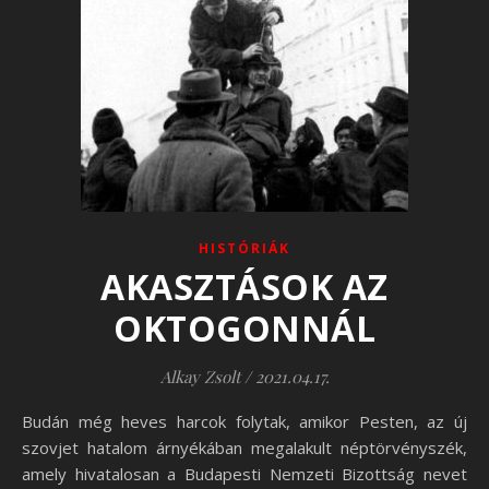
HISTÓRIÁK
AKASZTÁSOK AZ
OKTOGONNÁL
Alkay Zsolt
/
2021.04.17.
Budán még heves harcok folytak, amikor Pesten, az új
szovjet hatalom árnyékában megalakult néptörvényszék,
amely hivatalosan a Budapesti Nemzeti Bizottság nevet