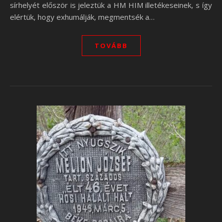
sírhelyét először is jeleztük a HM HIM illetékeseinek, s így
elértük, hogy exhumálják, megmentsék a…
TOVÁBB