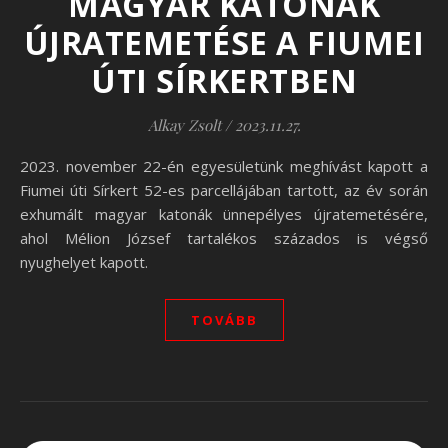
MAGYAR KATONÁK
ÚJRATEMETÉSE A FIUMEI
ÚTI SÍRKERTBEN
Alkay Zsolt
/
2023.11.27.
2023. november 22-én egyesületünk meghívást kapott a
Fiumei úti Sírkert 52-es parcellájában tartott, az év során
exhumált magyar katonák ünnepélyes újratemetésére,
ahol Mélion József tartalékos százados is végső
nyughelyet kapott.
TOVÁBB