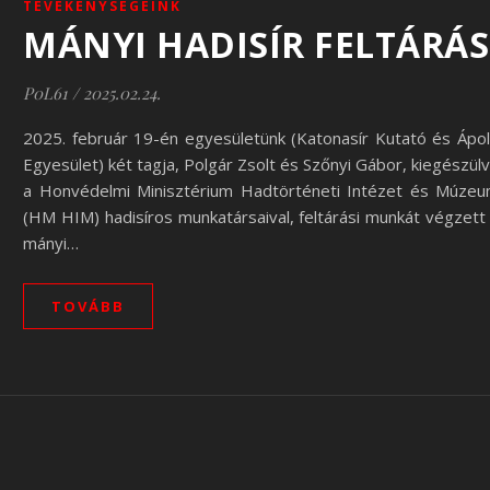
TEVÉKENYSÉGEINK
MÁNYI HADISÍR FELTÁRÁS
P0L61
/
2025.02.24.
2025. február 19-én egyesületünk (Katonasír Kutató és Ápo
Egyesület) két tagja, Polgár Zsolt és Szőnyi Gábor, kiegészül
a Honvédelmi Minisztérium Hadtörténeti Intézet és Múze
(HM HIM) hadisíros munkatársaival, feltárási munkát végzett
mányi…
TOVÁBB