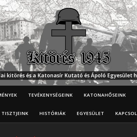
ai kitörés és a Katonasír Kutató és Ápoló Egyesület h
MÉNYEK
TEVÉKENYSÉGEINK
KATONAHŐSEINK
 TISZTJEINK
HISTÓRIÁK
EGYESÜLET
KAPCSO