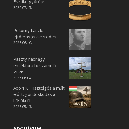
Esztike gyűrűje
2026.07.15.
Pokorny László
ejtőernyős alezredes
2026.06.10.
Pászty hadnagy
emléktúra beszámoló
2026
2026.06.04.
Adó 1%: Tisztelgés a múlt
előtt, gondoskodás a
hősökről
2026.05.13.