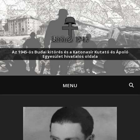
Az 1945-ös Budai kitörés és a Katonasír Kutató és Ápoló
Egyesület hivatalos oldala
MENU