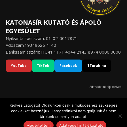
KATONASÍR KUTATÓ ÉS ÁPOLÓ
EGYESÜLET
Nyilvántartási szám: 01-02-0017871
Adószám:19349626-1-42
Bankszámlaszám: HU41 1171 4044 2143 8974 0000 0000
YouTube
TikTok
Facebook
TTurak.hu
Adatvédelmi tájékoztató
Kedves Látogató! Oldalunkon csak a működéshez szükséges
cookie-kat használjuk. Látogatóinkról nem gyűjtünk és nem
© Katonasír Kutató és Ápoló Egyesület 2020-2026
tárolunk semmilyen adatot.
Ashe a sablont készítette:
WP Royal
.
Megértettem
Adatvédelmi tájékoztató