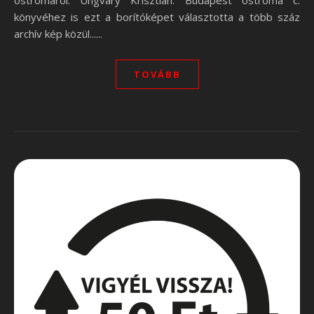
ostromáról. Ungváry Krisztián: Budapest ostroma c.
könyvéhez is ezt a borítóképet választotta a több száz
archív kép közül......
TOVÁBB