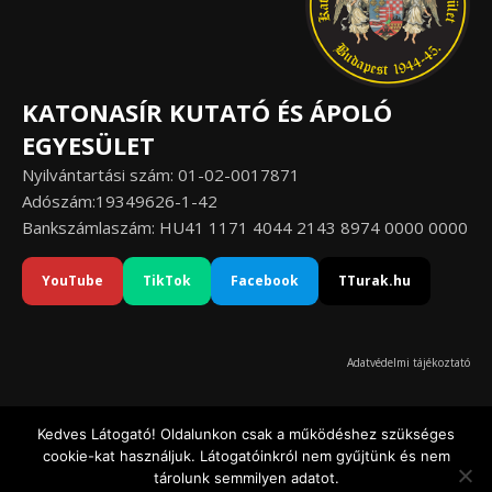
KATONASÍR KUTATÓ ÉS ÁPOLÓ
EGYESÜLET
Nyilvántartási szám: 01-02-0017871
Adószám:19349626-1-42
Bankszámlaszám: HU41 1171 4044 2143 8974 0000 0000
YouTube
TikTok
Facebook
TTurak.hu
Adatvédelmi tájékoztató
Kedves Látogató! Oldalunkon csak a működéshez szükséges
cookie-kat használjuk. Látogatóinkról nem gyűjtünk és nem
© Katonasír Kutató és Ápoló Egyesület 2020-2026
tárolunk semmilyen adatot.