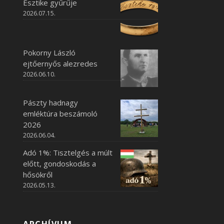
Esztike gyűrűje
2026.07.15.
Pokorny László
ejtőernyős alezredes
2026.06.10.
Pászty hadnagy
emléktúra beszámoló
2026
2026.06.04.
Adó 1%: Tisztelgés a múlt
előtt, gondoskodás a
hősökről
2026.05.13.