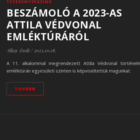
TEVÉKENYSÉGEINK
BESZÁMOLÓ A 2023-AS
ATTILA VÉDVONAL
EMLÉKTÚRÁRÓL
Alkay Zsolt
/
2023.10.18.
A 11. alkalommal megrendezett Attila Védvonal történel
emléktúrán egyesületi szinten is képviseltettük magunkat.
TOVÁBB