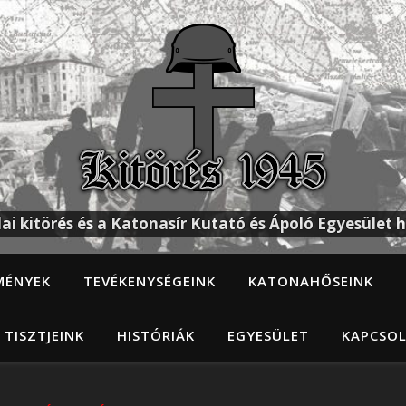
ai kitörés és a Katonasír Kutató és Ápoló Egyesület h
MÉNYEK
TEVÉKENYSÉGEINK
KATONAHŐSEINK
 TISZTJEINK
HISTÓRIÁK
EGYESÜLET
KAPCSO