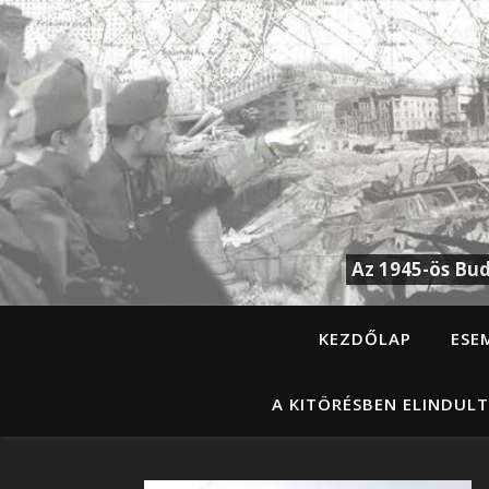
Az 1945-ös Bud
KEZDŐLAP
ESE
A KITÖRÉSBEN ELINDULT