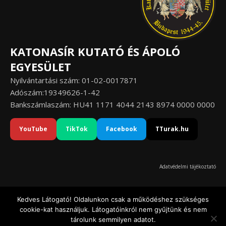
KATONASÍR KUTATÓ ÉS ÁPOLÓ
EGYESÜLET
Nyilvántartási szám: 01-02-0017871
Adószám:19349626-1-42
Bankszámlaszám: HU41 1171 4044 2143 8974 0000 0000
YouTube
TikTok
Facebook
TTurak.hu
Adatvédelmi tájékoztató
Kedves Látogató! Oldalunkon csak a működéshez szükséges
cookie-kat használjuk. Látogatóinkról nem gyűjtünk és nem
© Katonasír Kutató és Ápoló Egyesület 2020-2026
tárolunk semmilyen adatot.