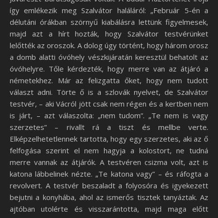
így emlékezik meg Szalvátor haláláról: „Február 5-én a
délutáni órákban szörnyű kiabálásra lettünk figyelmesek,
majd azt a hírt hozták, hogy Szalvátor testvérünket
lelőtték az oroszok. A dolog úgy történt, hogy három orosz
a domb alatti óvóhely vészkijáratán keresztül behatolt az
óvóhelyre. Tőle kérdezték, hogy merre van az átjáró a
németekhez. Már az felizgatta őket, hogy nem tudott
választ adni. Törte ő is a szlovák nyelvet, de Szalvátor
testvér, – aki Vácról jött csak nem régen és a kertben nem
is járt, – azt válaszolta: „nem tudom”. „Te nem is vagy
szerzetes” – rivallt rá a tiszt és mellbe verte.
Elképzelhetetlennek tartotta, hogy egy szerzetes, aki az ő
felfogása szerint el nem hagyja a kolostort, ne tudná
merre vannak az átjárók. A testvéren csizma volt, azt is
katona lábbelinek nézte. „Te katona vagy” – és ráfogta a
revolvert. A testvér beszaladt a folyosóra és igyekezett
bejutni a konyhába, ahol az ismerős tisztek tanyáztak. Az
ajtóban utolérte és visszarántotta, majd maga előtt