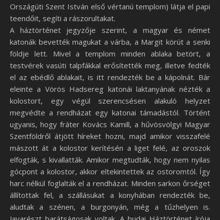
Országúti Szent István első vértanú templom) látja el papi
teendőit, segíti a rászorultakat.
A háztörténet jegyzője szerint, a magyar és német
katonák bevették magukat a várba, a Margit körút a senki
földje lett. Mivel a templom minden ablaka betört, a
testvérek vasúti talpfákkal erősítették meg, illetve fedték
el az ebédlő ablakait, is itt rendezték be a kápolnát. Bár
eleinte a Vörös Hadsereg katonái laktanyának nézték a
kolostort, egy végül szerencsésen alakuló helyzet
megvédte a rendházat egy katonai támadástól. Történt
ugyanis, hogy fráter Kovács Kamill, a hűvösvölgyi Magyar
Szentföldről átjött híreket hozni, majd amikor visszafelé
mászott át a kolostor kerítésén a liget felé, az oroszok
elfogták, s kivallatták. Amikor megtudták, hogy nem nyilas
gócpont a kolostor, akkor eltekintettek az ostoromtól. Így
harc nélkül foglalták el a rendházat. Minden sarkon őrséget
állítottak fel, a szállásukat a konyhában rendezték be,
aludtak a szénen, a burgonyán, még a tűzhelyen is.
Javarészt barátságosak voltak. A budai Háztörténet írója