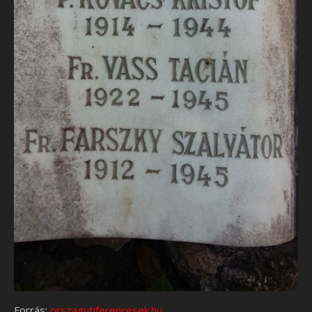
Forrás:
orszagutiferencesek.hu