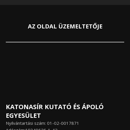
AZ OLDAL ÜZEMELTETŐJE
KATONASÍR KUTATÓ ÉS ÁPOLÓ
EGYESÜLET
Nyilvántartási szám: 01-02-0017871
Adószám:19349626-1-42