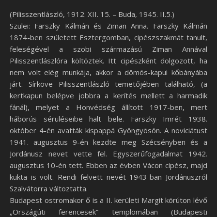
(Pilisszentlászló, 1912. XII. 15. – Buda, 1945. II.5.)
Szülei: Farszky Kálmán és Ziman Anna. Farszky Kálmán
1874-ben született Esztergomban, cipészszakmát tanult,
feleségével a szobi származású Ziman Annával
Pilisszentlászlóra költöztek. Itt cipészként dolgozott, ha
nem volt elég munkája, akkor a dömös-kapui kőbányába
járt. Sírköve Pilisszentlászló temetőjében található, (a
kertkapun belépve jobbra a kerítés mellett a harmadik
fánál), melyet a Honvédség állított 1917-ben, mert
háborús sérüléseibe halt bele. Farszky Imrét 1938.
október 4-én avatták kispappá Gyöngyösön. A noviciátust
1941. augusztus 9-én kezdte meg Szécsényben és a
Jordánusz nevet vette fel. Egyszerűfogadalmat 1942.
augusztus 10-én tett. Ebben az évben Vácon cipész, majd
kukta is volt. Rendi felvett nevét 1943-ban Jordánuszról
Szalvátorra változtatta.
Budapest ostromakor ő is a II. kerületi Margit körúton lévő
„Országúti ferencesek” templomában (Budapesti