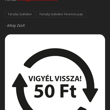
Farszky Szalvátor
Farszky Szalvátor Ferences pap
-
Alkay Zsolt