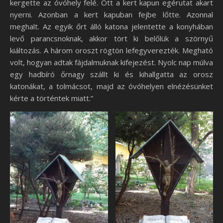
kergette az óvóhely felé. Ott a kert kapun egérutat akart
nyerni. Azonban a kert kapuban fejbe lőtte. Azonnal
meghalt. Az egyik őrt álló katona jelentette a konyhában
levő parancsnoknak, akkor tört ki belőlük a szörnyű
kiáltozás. A három oroszt rögtön lefegyverezték. Megható
volt, hogyan adtak fájdalmuknak kifejezést. Nyolc nap múlva
egy hadbíró őrnagy szállt ki és kihallgatta az orosz
katonákat, a tolmácsot, majd az óvóhelyen elnézésünket
kérte a történtek miatt.”