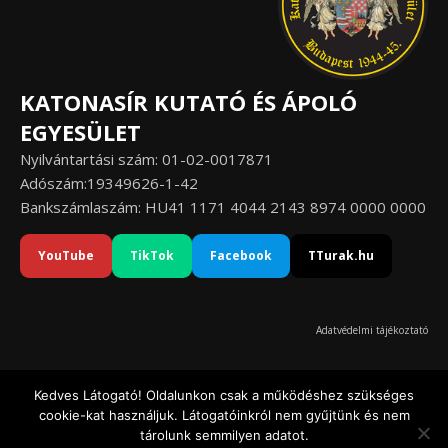
KATONASÍR KUTATÓ ÉS ÁPOLÓ
EGYESÜLET
Nyilvántartási szám: 01-02-0017871
Adószám:19349626-1-42
Bankszámlaszám: HU41 1171 4044 2143 8974 0000 0000
YouTube
TikTok
Facebook
TTurak.hu
Adatvédelmi tájékoztató
Kedves Látogató! Oldalunkon csak a működéshez szükséges
cookie-kat használjuk. Látogatóinkról nem gyűjtünk és nem
© Katonasír Kutató és Ápoló Egyesület 2020-2026
tárolunk semmilyen adatot.