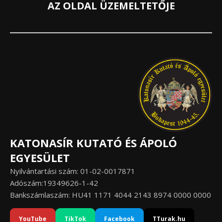
AZ OLDAL ÜZEMELTETŐJE
KATONASÍR KUTATÓ ÉS ÁPOLÓ
EGYESÜLET
Nyilvántartási szám: 01-02-0017871
Adószám:19349626-1-42
Bankszámlaszám: HU41 1171 4044 2143 8974 0000 0000
YouTube
TikTok
Facebook
TTurak.hu