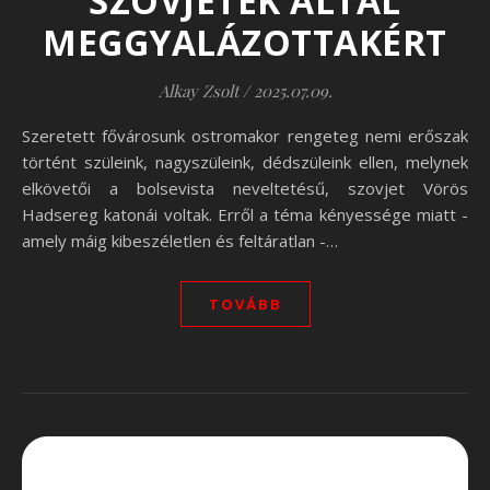
SZOVJETEK ÁLTAL
MEGGYALÁZOTTAKÉRT
Alkay Zsolt
/
2025.07.09.
Szeretett fővárosunk ostromakor rengeteg nemi erőszak
történt szüleink, nagyszüleink, dédszüleink ellen, melynek
elkövetői a bolsevista neveltetésű, szovjet Vörös
Hadsereg katonái voltak. Erről a téma kényessége miatt -
amely máig kibeszéletlen és feltáratlan -…
TOVÁBB