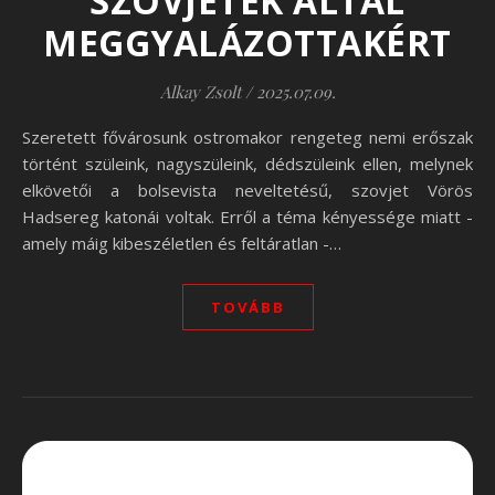
SZOVJETEK ÁLTAL
MEGGYALÁZOTTAKÉRT
Alkay Zsolt
/
2025.07.09.
Szeretett fővárosunk ostromakor rengeteg nemi erőszak
történt szüleink, nagyszüleink, dédszüleink ellen, melynek
elkövetői a bolsevista neveltetésű, szovjet Vörös
Hadsereg katonái voltak. Erről a téma kényessége miatt -
amely máig kibeszéletlen és feltáratlan -…
TOVÁBB