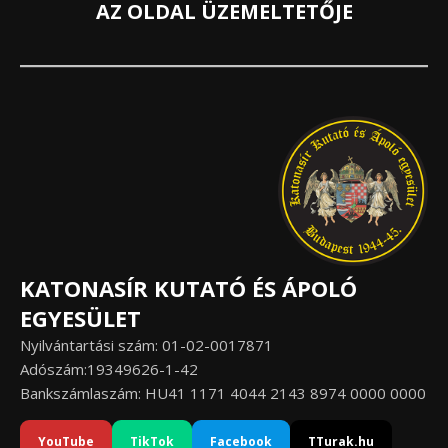
AZ OLDAL ÜZEMELTETŐJE
KATONASÍR KUTATÓ ÉS ÁPOLÓ
EGYESÜLET
Nyilvántartási szám: 01-02-0017871
Adószám:19349626-1-42
Bankszámlaszám: HU41 1171 4044 2143 8974 0000 0000
YouTube
TikTok
Facebook
TTurak.hu