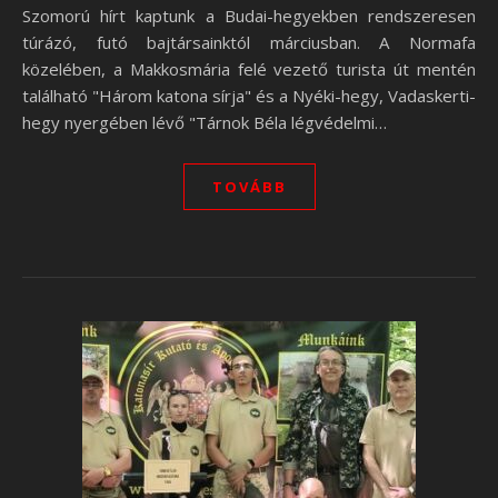
Szomorú hírt kaptunk a Budai-hegyekben rendszeresen
túrázó, futó bajtársainktól márciusban. A Normafa
közelében, a Makkosmária felé vezető turista út mentén
található "Három katona sírja" és a Nyéki-hegy, Vadaskerti-
hegy nyergében lévő "Tárnok Béla légvédelmi…
TOVÁBB