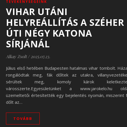
TEVÉKENYSÉGEINK
VIHAR UTÁNI
HELYREÁLLÍTÁS A SZÉHER
ÚTI NÉGY KATONA
SÍRJÁNÁL
Alkay Zsolt
/
2025.07.23.
Július első hetében Budapesten hatalmas vihar tombolt. Ház
rongálódtak meg, fák dőltek az utakra, villanyvezeték
sérültek meg, komoly károk keletkezte
városszerte.Egyesületünket a www.jarokelo.hu old
üzemeltetői értesítették egy bejelentés nyomán, miszerint 
dőlt az…
TOVÁBB