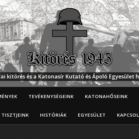
ai kitörés és a Katonasír Kutató és Ápoló Egyesület h
MÉNYEK
TEVÉKENYSÉGEINK
KATONAHŐSEINK
 TISZTJEINK
HISTÓRIÁK
EGYESÜLET
KAPCSO