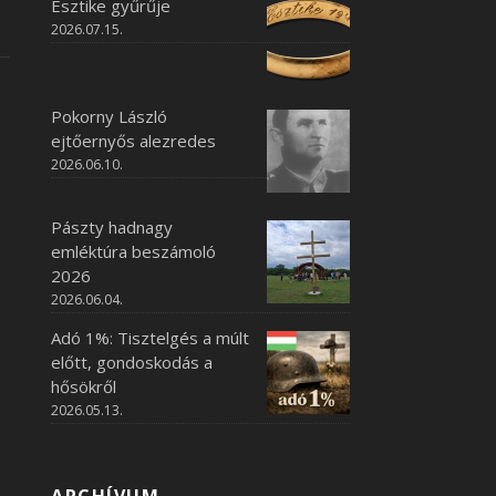
Esztike gyűrűje
2026.07.15.
Pokorny László
ejtőernyős alezredes
2026.06.10.
Pászty hadnagy
emléktúra beszámoló
2026
2026.06.04.
Adó 1%: Tisztelgés a múlt
előtt, gondoskodás a
hősökről
2026.05.13.