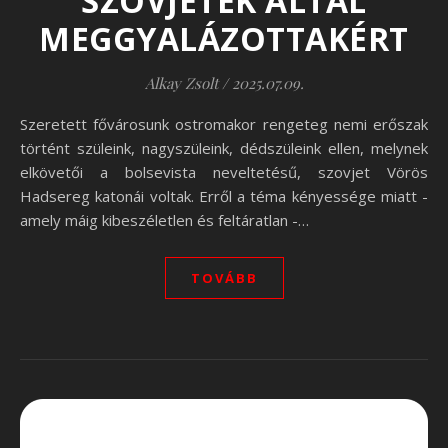
SZOVJETEK ÁLTAL
MEGGYALÁZOTTAKÉRT
Alkay Zsolt
/
2025.07.09.
Szeretett fővárosunk ostromakor rengeteg nemi erőszak
történt szüleink, nagyszüleink, dédszüleink ellen, melynek
elkövetői a bolsevista neveltetésű, szovjet Vörös
Hadsereg katonái voltak. Erről a téma kényessége miatt -
amely máig kibeszéletlen és feltáratlan -…
TOVÁBB