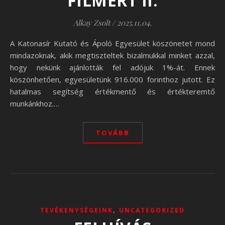
FILMÉRT II.
Alkay Zsolt
/
2025.11.04.
A Katonasír Kutató és Ápoló Egyesület köszönetet mond
mindazoknak, akik megtiszteltek bizalmukkal minket azzal,
hogy nekünk ajánlották fel adójuk 1%-át. Ennek
köszönhetően, egyesületünk 916.000 forinthoz jutott. Ez
hatalmas segítség értékmentő és értékteremtő
munkánkhoz.…
TOVÁBB
,
TEVÉKENYSÉGEINK
UNCATEGORIZED