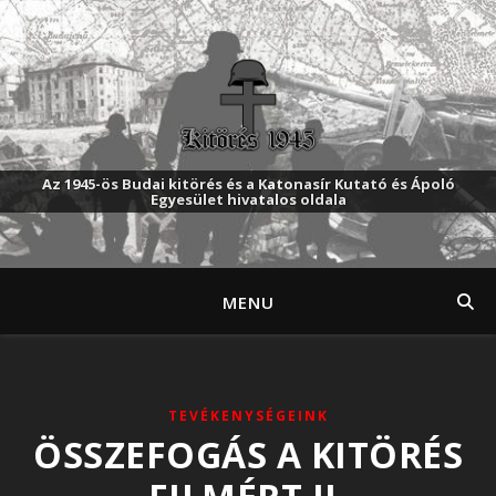
Az 1945-ös Budai kitörés és a Katonasír Kutató és Ápoló
Egyesület hivatalos oldala
MENU
TEVÉKENYSÉGEINK
ÖSSZEFOGÁS A KITÖRÉS