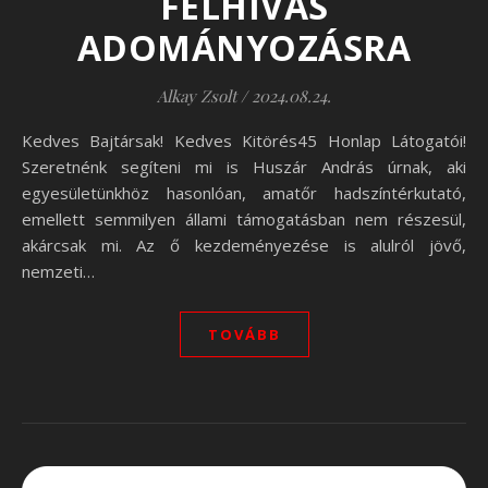
FELHÍVÁS
ADOMÁNYOZÁSRA
Alkay Zsolt
/
2024.08.24.
Kedves Bajtársak! Kedves Kitörés45 Honlap Látogatói!
Szeretnénk segíteni mi is Huszár András úrnak, aki
egyesületünkhöz hasonlóan, amatőr hadszíntérkutató,
emellett semmilyen állami támogatásban nem részesül,
akárcsak mi. Az ő kezdeményezése is alulról jövő,
nemzeti…
TOVÁBB